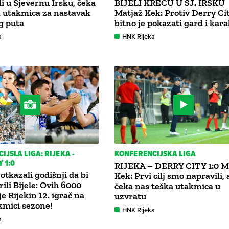
gli u Sjevernu Irsku, čeka
BIJELI KREĆU U SJ. IRSKU
a utakmica za nastavak
Matjaž Kek: Protiv Derry Ci
g puta
bitno je pokazati gard i kar
a
HNK Rijeka
IJSLA LIGA: RIJEKA -
KONFERENCIJSKA LIGA
 1:0
RIJEKA – DERRY CITY 1:0 M
otkazali godišnji da bi
Kek: Prvi cilj smo napravili, a
ili Bijele: Ovih 6000
čeka nas teška utakmica u
je Rijekin 12. igrač na
uzvratu
kmici sezone!
HNK Rijeka
a