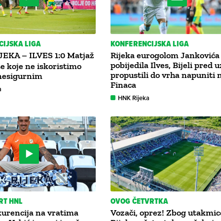
IJSKA LIGA
KONFERENCIJSKA LIGA
JEKA – ILVES 1:0 Matjaž
Rijeka eurogolom Jankovića
pobijedila Ilves, Bijeli pred 
e koje ne iskoristimo
propustili do vrha napuniti
 nesigurnim
Finaca
a
HNK Rijeka
RT HNL
OVOG ČETVRTKA
urencija na vratima
Vozači, oprez! Zbog utakmic