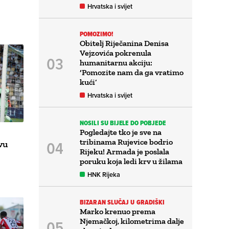
Hrvatska i svijet
POMOZIMO!
Obitelj Riječanina Denisa
Vejzovića pokrenula
humanitarnu akciju:
‘Pomozite nam da ga vratimo
kući’
Hrvatska i svijet
NOSILI SU BIJELE DO POBJEDE
Pogledajte tko je sve na
tribinama Rujevice bodrio
vu
Rijeku! Armada je poslala
poruku koja ledi krv u žilama
HNK Rijeka
BIZARAN SLUČAJ U GRADIŠKI
Marko krenuo prema
Njemačkoj, kilometrima dalje