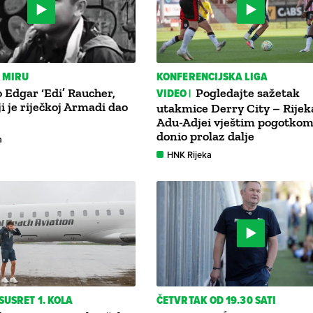
 MIRU
KONFERENCIJSKA LIGA
Edgar ‘Edi’ Raucher,
VIDEO |
Pogledajte sažetak
ji je riječkoj Armadi dao
utakmice Derry City – Rijeka
Adu-Adjei vještim pogotko
donio prolaz dalje
a
HNK Rijeka
SUSRET 1. KOLA
ČETVRTAK OD 19.30 SATI