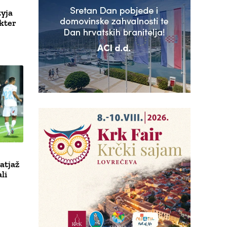
tyja
akter
atjaž
li