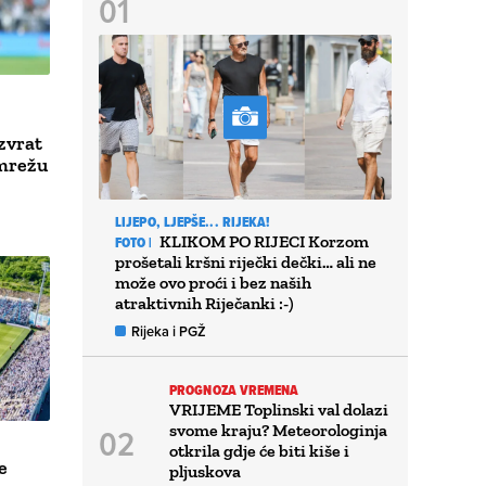
uzvrat
 mrežu
LIJEPO, LJEPŠE... RIJEKA!
KLIKOM PO RIJECI Korzom
FOTO |
prošetali kršni riječki dečki… ali ne
može ovo proći i bez naših
atraktivnih Riječanki :-)
Rijeka i PGŽ
PROGNOZA VREMENA
VRIJEME Toplinski val dolazi
svome kraju? Meteorologinja
otkrila gdje će biti kiše i
e
pljuskova