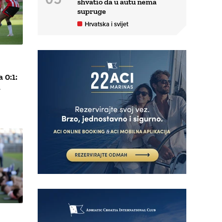
shvatio da u autu nema
supruge
Hrvatska i svijet
 0:1:
m