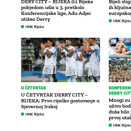
DERY CITY – RIJEKA 0:1 Rijeka
Bijeli sti
pobjedom ušla u 3. pretkolo
ih ključn
Konferencijske lige, Adu-Adjei
europsko
utišao Derry
HNK Rijek
HNK Rijeka
U ČETVRTAK
KONFERENC
DERRY CITY
U ČETVRTAK DERRY CITY –
Mnogi su 
RIJEKA; Prvo riječko gostovanje u
uživo bodr
Sjevernoj Irskoj
duša bilo 
HNK Rijeka
prvoj uta
HNK Rijek