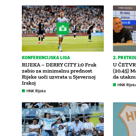
KONFERENCIJSKA LIGA
2. PRETKO
RIJEKA – DERRY CITY 1:0 Fruk
U ČETVR
zabio za minimalnu prednost
(20.45) M
Rijeke uoči uzvrata u Sjevernoj
da utakm
Irskoj
HNK Rijek
HNK Rijeka