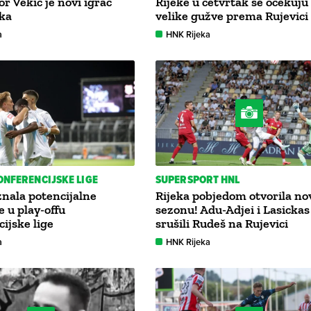
gor Vekić je novi igrač
Rijeke u četvrtak se očekuju
ka
velike gužve prema Rujevici
a
HNK Rijeka
ONFERENCIJSKE LIGE
SUPERSPORT HNL
znala potencijalne
Rijeka pobjedom otvorila no
e u play-offu
sezonu! Adu-Adjei i Lasickas
ijske lige
srušili Rudeš na Rujevici
a
HNK Rijeka