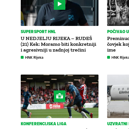
SUPERSPORT HNL
POČIVAO U
U NEDJELJU RIJEKA – RUDEŠ
Preminuo 
(21) Kek: Moramo biti konkretniji
čovjek ko
i agresivniji u zadnjoj trećini
ime
HNK Rijeka
HNK Rijek
KONFERENCIJSKA LIGA
UZVRATNI 