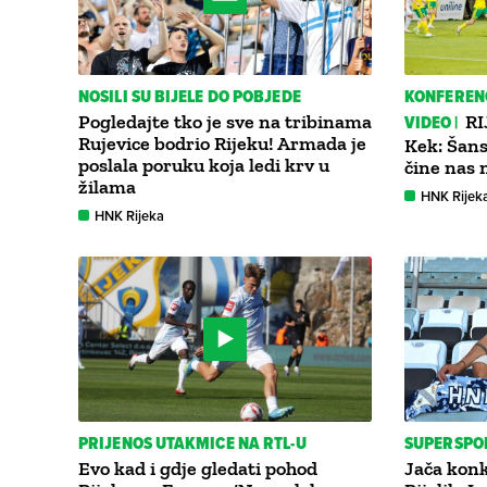
NOSILI SU BIJELE DO POBJEDE
KONFERENC
Pogledajte tko je sve na tribinama
VIDEO |
RI
Rujevice bodrio Rijeku! Armada je
Kek: Šans
poslala poruku koja ledi krv u
čine nas
žilama
HNK Rijek
HNK Rijeka
PRIJENOS UTAKMICE NA RTL-U
SUPERSPO
Evo kad i gdje gledati pohod
Jača konk