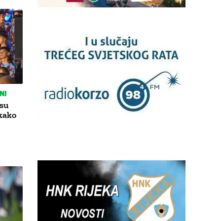
NI
su
kako