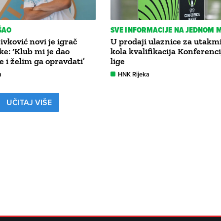
ŠAO
SVE INFORMACIJE NA JEDNOM 
vković novi je igrač
U prodaji ulaznice za utakmi
e: ‘Klub mi je dao
kola kvalifikacija Konferenc
e i želim ga opravdati’
lige
a
HNK Rijeka
UČITAJ VIŠE