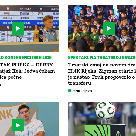
LO KONFERENCIJSKE LIGE
SPEKTAKL NA TRSATSKOJ GRADI
TAK RIJEKA – DERRY
Trsatski zmaj na novom dre
atjaž Kek: Jedva čekam
HNK Rijeka: Zigman otkrio 
ica počne
je nastao, Fruk progovorio o
transferu
a
HNK Rijeka