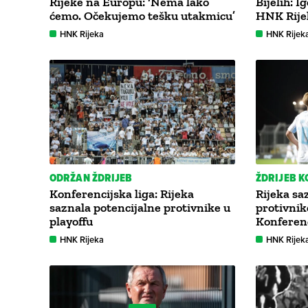
Rijeke na Europu: ‘Nema lako
Bijelih: I
ćemo. Očekujemo tešku utakmicu’
HNK Rije
HNK Rijeka
HNK Rijek
ODRŽAN ŽDRIJEB
ŽDRIJEB K
Konferencijska liga: Rijeka
Rijeka sa
saznala potencijalne protivnike u
protivnik
playoffu
Konferenc
HNK Rijeka
HNK Rijek