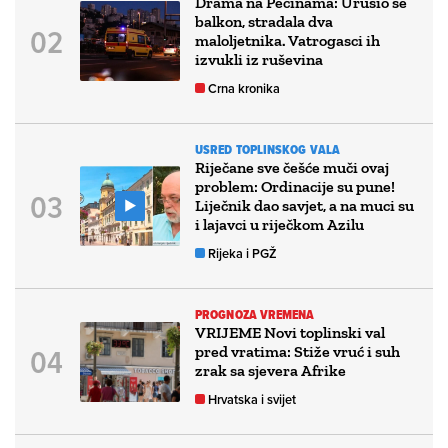
Drama na Pećinama: Urušio se
balkon, stradala dva
maloljetnika. Vatrogasci ih
izvukli iz ruševina
Crna kronika
USRED TOPLINSKOG VALA
Riječane sve češće muči ovaj
problem: Ordinacije su pune!
Liječnik dao savjet, a na muci su
i lajavci u riječkom Azilu
Rijeka i PGŽ
PROGNOZA VREMENA
VRIJEME Novi toplinski val
pred vratima: Stiže vruć i suh
zrak sa sjevera Afrike
Hrvatska i svijet