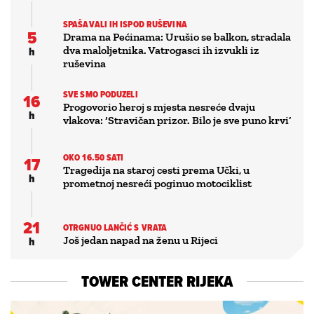
SPAŠAVALI IH ISPOD RUŠEVINA
5
Drama na Pećinama: Urušio se balkon, stradala
h
dva maloljetnika. Vatrogasci ih izvukli iz
ruševina
SVE SMO PODUZELI
16
Progovorio heroj s mjesta nesreće dvaju
h
vlakova: ‘Stravičan prizor. Bilo je sve puno krvi’
OKO 16.50 SATI
17
Tragedija na staroj cesti prema Učki, u
h
prometnoj nesreći poginuo motociklist
21
OTRGNUO LANČIĆ S VRATA
h
Još jedan napad na ženu u Rijeci
TOWER CENTER RIJEKA