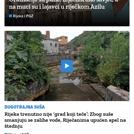
na muci su i lajavci u riječkom Azilu
Rijeka i PGŽ
DUGOTRAJNA SUŠA
Rijeka trenutno nije ‘grad koji teče’: Zbog suše
smanjuju se zalihe vode, Riječanima upućen apel na
štednju