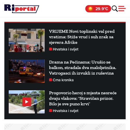
Skip
29.9°C
to
content
VRIJEME Novi toplinski val pred
vratima: Stiže vruć i suh zrak sa
sjevera Afrike
Hrvatska i svijet
Drama na Pećinama: Urušio se
balkon, stradala dva maloljetnika.
Vatrogasci ih izvukli iz ruševina
Crna kronika
Progovorio heroj s mjesta nesreće
dvaju vlakova: ‘Stravičan prizor.
Bilo je sve puno krvi’
Hrvatska i svijet