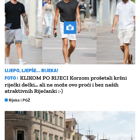
LIJEPO, LJEPŠE... RIJEKA!
FOTO |
KLIKOM PO RIJECI Korzom prošetali kršni
riječki dečki… ali ne može ovo proći i bez naših
atraktivnih Riječanki :-)
Rijeka i PGŽ