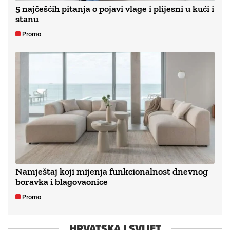
5 najčešćih pitanja o pojavi vlage i plijesni u kući i
stanu
Promo
Namještaj koji mijenja funkcionalnost dnevnog
boravka i blagovaonice
Promo
HRVATSKA I SVIJET