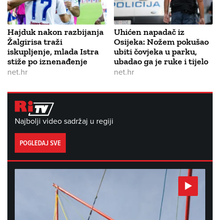
Hajduk nakon razbijanja
Uhićen napadač iz
Žalgirisa traži
Osijeka: Nožem pokušao
iskupljenje, mlada Istra
ubiti čovjeka u parku,
stiže po iznenađenje
ubadao ga je ruke i tijelo
net.hr
net.hr
Najbolji video sadržaj u regiji
POGLEDAJ SVE