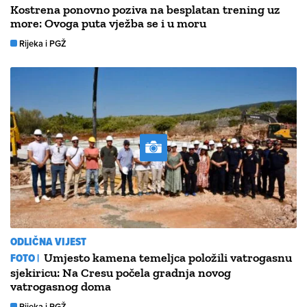
Kostrena ponovno poziva na besplatan trening uz
more: Ovoga puta vježba se i u moru
Rijeka i PGŽ
ODLIČNA VIJEST
FOTO |
Umjesto kamena temeljca položili vatrogasnu
sjekiricu: Na Cresu počela gradnja novog
vatrogasnog doma
Rijeka i PGŽ