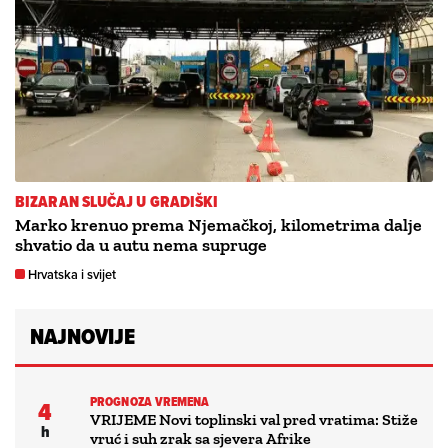
BIZARAN SLUČAJ U GRADIŠKI
Marko krenuo prema Njemačkoj, kilometrima dalje
shvatio da u autu nema supruge
Hrvatska i svijet
NAJNOVIJE
PROGNOZA VREMENA
4
VRIJEME Novi toplinski val pred vratima: Stiže
h
vruć i suh zrak sa sjevera Afrike