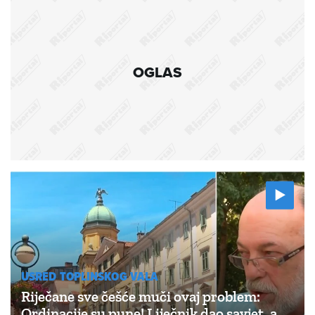
OGLAS
USRED TOPLINSKOG VALA
Riječane sve češće muči ovaj problem:
Ordinacije su pune! Liječnik dao savjet, a