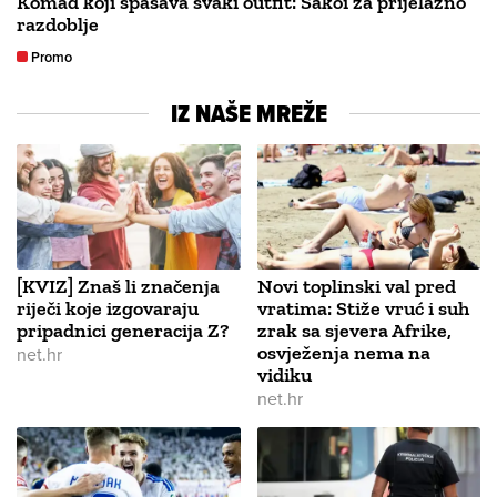
Komad koji spašava svaki outfit: Sakoi za prijelazno
razdoblje
Promo
IZ NAŠE MREŽE
[KVIZ] Znaš li značenja
Novi toplinski val pred
riječi koje izgovaraju
vratima: Stiže vruć i suh
pripadnici generacija Z?
zrak sa sjevera Afrike,
osvježenja nema na
net.hr
vidiku
net.hr