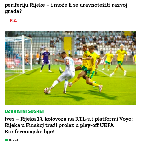
periferiju Rijeke – i može li se uravnotežiti razvoj
grada?
R.Z.
UZVRATNI SUSRET
lves – Rijeka 13. kolovoza na RTL-u i platformi Voyo:
Rijeka u Finskoj traži prolaz u play-off UEFA
Konferencijske lige!
Sport