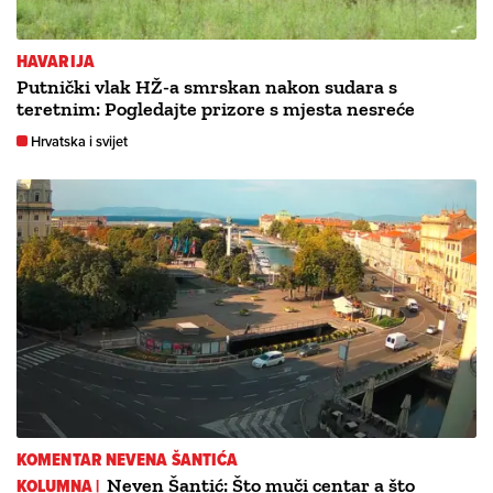
HAVARIJA
Putnički vlak HŽ-a smrskan nakon sudara s
teretnim: Pogledajte prizore s mjesta nesreće
Hrvatska i svijet
KOMENTAR NEVENA ŠANTIĆA
KOLUMNA |
Neven Šantić: Što muči centar a što