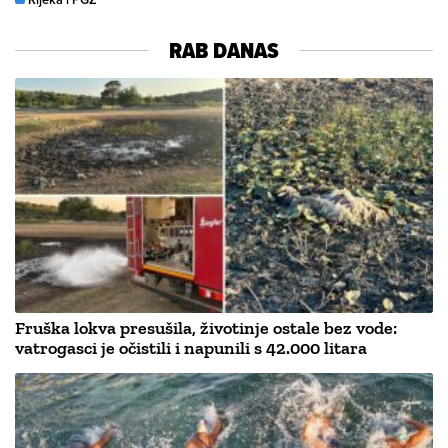
RAB DANAS
Fruška lokva presušila, životinje ostale bez vode:
vatrogasci je očistili i napunili s 42.000 litara