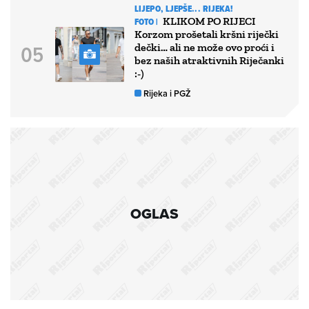
LIJEPO, LJEPŠE... RIJEKA!
KLIKOM PO RIJECI
FOTO |
Korzom prošetali kršni riječki
dečki… ali ne može ovo proći i
bez naših atraktivnih Riječanki
:-)
Rijeka i PGŽ
OGLAS