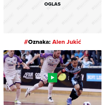
OGLAS
#
Oznaka:
Alen Jukić