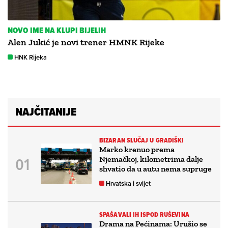
NOVO IME NA KLUPI BIJELIH
Alen Jukić je novi trener HMNK Rijeke
HNK Rijeka
NAJČITANIJE
BIZARAN SLUČAJ U GRADIŠKI
Marko krenuo prema
Njemačkoj, kilometrima dalje
shvatio da u autu nema supruge
Hrvatska i svijet
SPAŠAVALI IH ISPOD RUŠEVINA
Drama na Pećinama: Urušio se