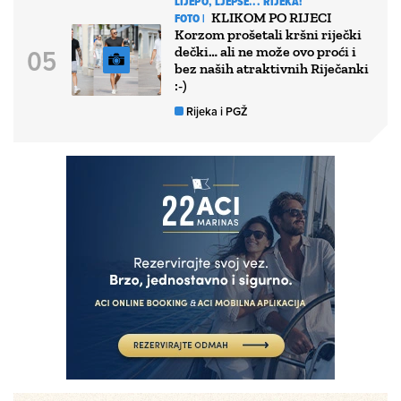
LIJEPO, LJEPŠE... RIJEKA!
KLIKOM PO RIJECI
FOTO |
Korzom prošetali kršni riječki
dečki… ali ne može ovo proći i
bez naših atraktivnih Riječanki
:-)
Rijeka i PGŽ