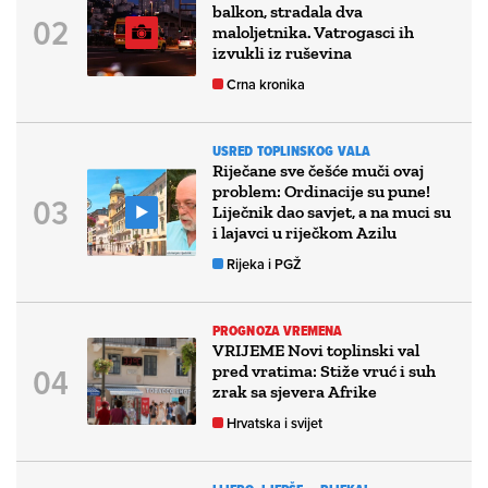
balkon, stradala dva
maloljetnika. Vatrogasci ih
izvukli iz ruševina
Crna kronika
USRED TOPLINSKOG VALA
Riječane sve češće muči ovaj
problem: Ordinacije su pune!
Liječnik dao savjet, a na muci su
i lajavci u riječkom Azilu
Rijeka i PGŽ
PROGNOZA VREMENA
VRIJEME Novi toplinski val
pred vratima: Stiže vruć i suh
zrak sa sjevera Afrike
Hrvatska i svijet