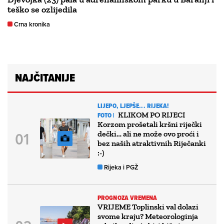
teško se ozlijedila
Crna kronika
NAJČITANIJE
LIJEPO, LJEPŠE... RIJEKA!
KLIKOM PO RIJECI
FOTO |
Korzom prošetali kršni riječki
dečki… ali ne može ovo proći i
bez naših atraktivnih Riječanki
:-)
Rijeka i PGŽ
PROGNOZA VREMENA
VRIJEME Toplinski val dolazi
svome kraju? Meteorologinja