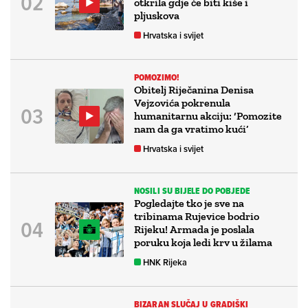
otkrila gdje će biti kiše i
pljuskova
Hrvatska i svijet
POMOZIMO!
Obitelj Riječanina Denisa
Vejzovića pokrenula
humanitarnu akciju: ‘Pomozite
nam da ga vratimo kući’
Hrvatska i svijet
NOSILI SU BIJELE DO POBJEDE
Pogledajte tko je sve na
tribinama Rujevice bodrio
Rijeku! Armada je poslala
poruku koja ledi krv u žilama
HNK Rijeka
BIZARAN SLUČAJ U GRADIŠKI