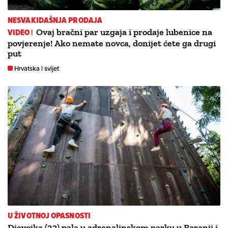
NESVAKIDAŠNJA PRODAJA
VIDEO |
Ovaj bračni par uzgaja i prodaje lubenice na
povjerenje! Ako nemate novca, donijet ćete ga drugi
put
Hrvatska i svijet
U ŽIVOTNOJ OPASNOSTI
Djevojka (23) pala u adrenalinskom parku u Baranji i