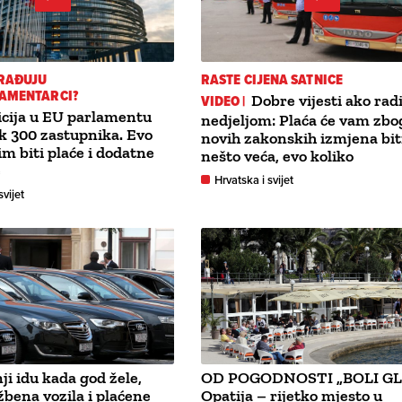
ARAĐUJU
RASTE CIJENA SATNICE
AMENTARCI?
VIDEO |
Dobre vijesti ako rad
icija u EU parlamentu
nedjeljom: Plaća će vam zbo
ak 300 zastupnika. Evo
novih zakonskih izmjena bit
im biti plaće i dodatne
nešto veća, evo koliko
e
Hrvatska i svijet
svijet
ji idu kada god žele,
OD POGODNOSTI „BOLI GL
žbena vozila i plaćene
Opatija – rijetko mjesto u