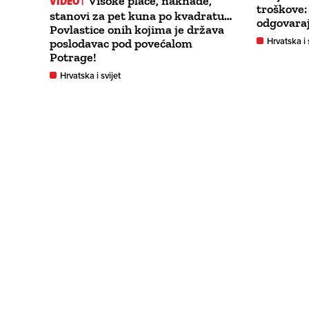
VIDEO |
Visoke plaće, naknade,
troškove:
stanovi za pet kuna po kvadratu…
odgovara
Povlastice onih kojima je država
Hrvatska i 
poslodavac pod povećalom
Potrage!
Hrvatska i svijet