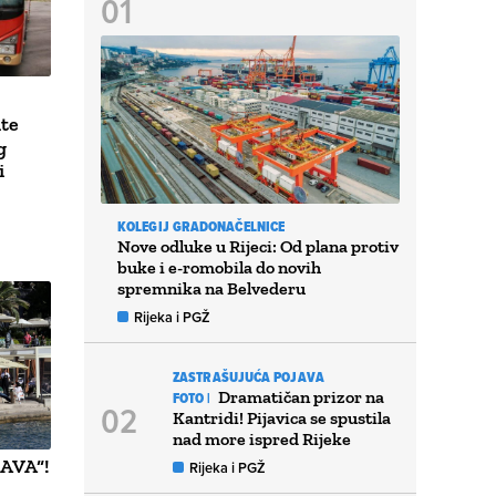
ite
g
i
KOLEGIJ GRADONAČELNICE
Nove odluke u Rijeci: Od plana protiv
buke i e-romobila do novih
spremnika na Belvederu
Rijeka i PGŽ
ZASTRAŠUJUĆA POJAVA
Dramatičan prizor na
FOTO |
Kantridi! Pijavica se spustila
nad more ispred Rijeke
AVA“!
Rijeka i PGŽ