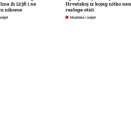
 Ima ih 1236 i ne
Hrvatskoj iz kojeg nitko ne
ju nikome
razloga otići
svijet
Hrvatska i svijet