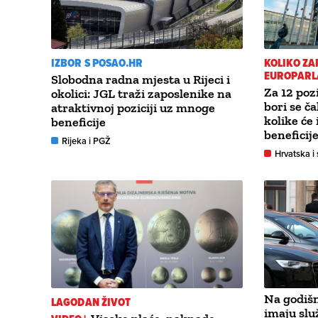
IZBOR S POSAO.HR
KOLIKO Z
EUROPARL
Slobodna radna mjesta u Rijeci i
Za 12 poz
okolici: JGL traži zaposlenike na
bori se č
atraktivnoj poziciji uz mnoge
kolike će 
beneficije
beneficij
Rijeka i PGŽ
Hrvatska i 
Na godišn
LAGODAN ŽIVOT
imaju slu