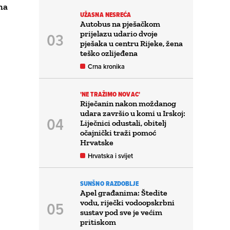
ma
UŽASNA NESREĆA
Autobus na pješačkom
prijelazu udario dvoje
pješaka u centru Rijeke, žena
teško ozlijeđena
Crna kronika
'NE TRAŽIMO NOVAC'
Riječanin nakon moždanog
udara završio u komi u Irskoj:
Liječnici odustali, obitelj
očajnički traži pomoć
Hrvatske
Hrvatska i svijet
SUNŠNO RAZDOBLJE
Apel građanima: Štedite
vodu, riječki vodoopskrbni
sustav pod sve je većim
pritiskom