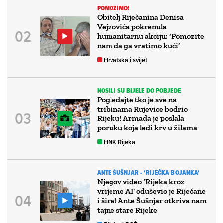
POMOZIMO!
Obitelj Riječanina Denisa
Vejzovića pokrenula
humanitarnu akciju: ‘Pomozite
nam da ga vratimo kući’
Hrvatska i svijet
NOSILI SU BIJELE DO POBJEDE
Pogledajte tko je sve na
tribinama Rujevice bodrio
Rijeku! Armada je poslala
poruku koja ledi krv u žilama
HNK Rijeka
ANTE ŠUŠNJAR - 'RIJEČKA BOJANKA'
Njegov video ‘Rijeka kroz
vrijeme AI’ oduševio je Riječane
i šire! Ante Šušnjar otkriva nam
tajne stare Rijeke