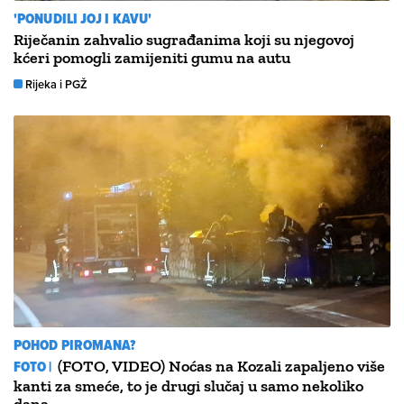
'PONUDILI JOJ I KAVU'
Riječanin zahvalio sugrađanima koji su njegovoj
kćeri pomogli zamijeniti gumu na autu
Rijeka i PGŽ
POHOD PIROMANA?
FOTO |
(FOTO, VIDEO) Noćas na Kozali zapaljeno više
kanti za smeće, to je drugi slučaj u samo nekoliko