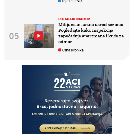
Rijeka i PGŽ
POJAČANI NADZOR
Milijunske kazne usred sezone:
Pogledajte kako inspekcija
zapečaćuje apartmane i kuće za
odmor
Crna kronika