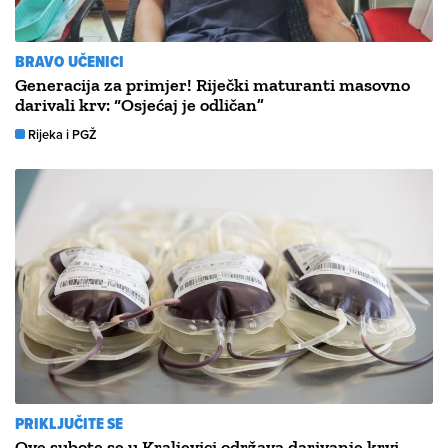
BRAVO UČENICI
Generacija za primjer! Riječki maturanti masovno
darivali krv: “Osjećaj je odličan”
Rijeka i PGŽ
PRIKLJUČITE SE
Ove subote se u Kraljevici održava darivanje krvi