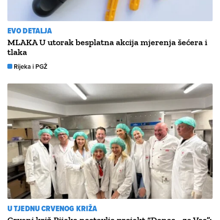
EVO DETALJA
MLAKA U utorak besplatna akcija mjerenja šećera i
tlaka
Rijeka i PGŽ
U TJEDNU CRVENOG KRIŽA