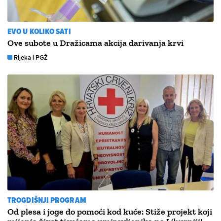
EVO U KOLIKO SATI
Ove subote u Dražicama akcija darivanja krvi
Rijeka i PGŽ
TROGDIŠNJI PROGRAM
Od plesa i joge do pomoći kod kuće: Stiže projekt koji