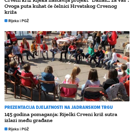
Crveni križ Rijeka nastavlja projekt “Danas… za Vas”:
Ovoga puta kuhat će čelnici Hrvatskog Crvenog
križa
Rijeka i PGŽ
PREZENTACIJA DJELATNOSTI NA JADRANSKOM TRGU
145 godina pomaganja: Riječki Crveni križ sutra
izlazi među građane
Rijeka i PGŽ