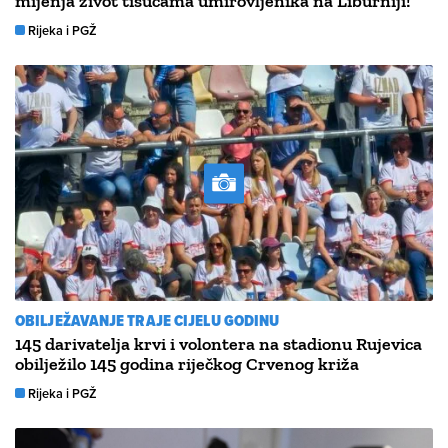
mijenja život tisućama umirovljenika na Liburniji!
Rijeka i PGŽ
OBILJEŽAVANJE TRAJE CIJELU GODINU
145 darivatelja krvi i volontera na stadionu Rujevica
obilježilo 145 godina riječkog Crvenog križa
Rijeka i PGŽ