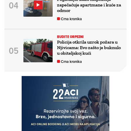
zapečaćuje apartmane i kuće za
odmor
Crna kronika
BUDITE ORPEZNI
Policija otkrila uzrok požara u
Njivicama: Evo zašto je buknulo
u obiteljskoj kući
Crna kronika