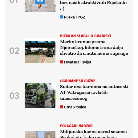
bez naših atraktivnih Riječanki
:-)
Rijeka i PGŽ
BIZARAN SLUČAJ U GRADIŠKI
Marko krenuo prema
Njemačkoj, kilometrima dalje
shvatio da u autu nema supruge
Hrvatska i svijet
OGROMNE SU GUŽVE
Sudar dva kamiona na autocesti
A1! Vatrogasci izvlačili
unesrećenog
Crna kronika
POJAČANI NADZOR
Milijunske kazne usred sezone:
Pogledajte kako inspekcija