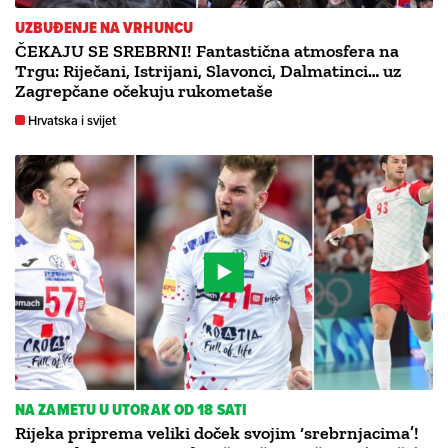
UZBUĐENJE NA VRHUNCU
ČEKAJU SE SREBRNI! Fantastična atmosfera na
Trgu: Riječani, Istrijani, Slavonci, Dalmatinci… uz
Zagrepčane očekuju rukometaše
Hrvatska i svijet
NA ZAMETU U UTORAK OD 18 SATI
Rijeka priprema veliki doček svojim ‘srebrnjacima’!