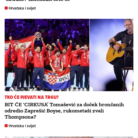
Hrvatska i svijet
TKO ĆE PJEVATI NA TRGU?
BIT ĆE ‘CIRKUSA’ Tomašević za doček brončanih
odredio Zaprešić Boyse, rukometaši zvali
Thompsona?
Hrvatska i svijet