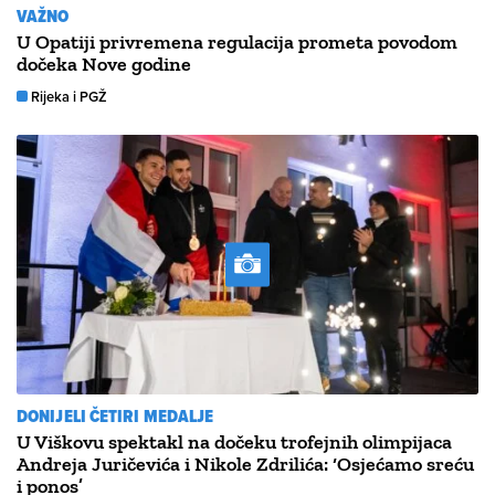
VAŽNO
U Opatiji privremena regulacija prometa povodom
dočeka Nove godine
Rijeka i PGŽ
DONIJELI ČETIRI MEDALJE
U Viškovu spektakl na dočeku trofejnih olimpijaca
Andreja Juričevića i Nikole Zdrilića: ‘Osjećamo sreću
i ponos’