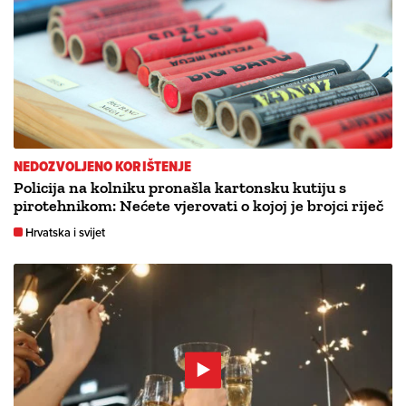
NEDOZVOLJENO KORIŠTENJE
Policija na kolniku pronašla kartonsku kutiju s
pirotehnikom: Nećete vjerovati o kojoj je brojci riječ
Hrvatska i svijet