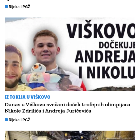
Rijeka i PGŽ
IZ TOKIJA U VIŠKOVO
Danas u Viškovu svečani doček trofejnih olimpijaca
Nikole Zdrilića i Andreja Juričevića
Rijeka i PGŽ