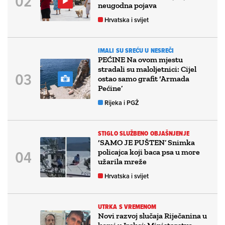
neugodna pojava
Hrvatska i svijet
IMALI SU SREĆU U NESREČI
PEĆINE Na ovom mjestu
stradali su maloljetnici: Cijel
ostao samo grafit ‘Armada
Pećine’
Rijeka i PGŽ
STIGLO SLUŽBENO OBJAŠNJENJE
‘SAMO JE PUŠTEN’ Snimka
policajca koji baca psa u more
užarila mreže
Hrvatska i svijet
UTRKA S VREMENOM
Novi razvoj slučaja Riječanina u