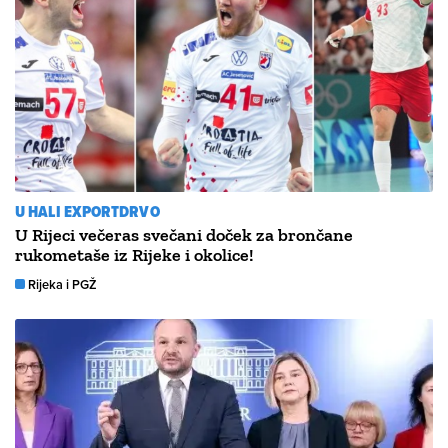
U HALI EXPORTDRVO
U Rijeci večeras svečani doček za brončane
rukometaše iz Rijeke i okolice!
Rijeka i PGŽ