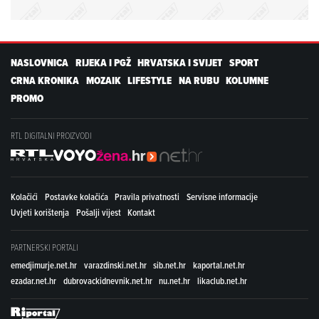
NASLOVNICA
RIJEKA I PGŽ
HRVATSKA I SVIJET
SPORT
CRNA KRONIKA
MOZAIK
LIFESTYLE
NA RUBU
KOLUMNE
PROMO
RTL DIGITALNI PROIZVODI
Kolačići
Postavke kolačića
Pravila privatnosti
Servisne informacije
Uvjeti korištenja
Pošalji vijest
Kontakt
PARTNERSKI PORTALI
emedjimurje.net.hr
varazdinski.net.hr
sib.net.hr
kaportal.net.hr
ezadar.net.hr
dubrovackidnevnik.net.hr
nu.net.hr
likaclub.net.hr