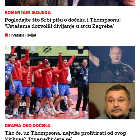
KOMENTARI SUSJEDA
Pogledajte što Srbi pišu o dočeku i Thompsonu:
‘Ustašama dozvolili divljanje u srcu Zagreba’
Hrvatska i svijet
DRAMA OKO DOČEKA
Tko će, uz Thompsona, najviše profitirati od ovog
‘cirkusa’: ‘Iznenadit ćete se’