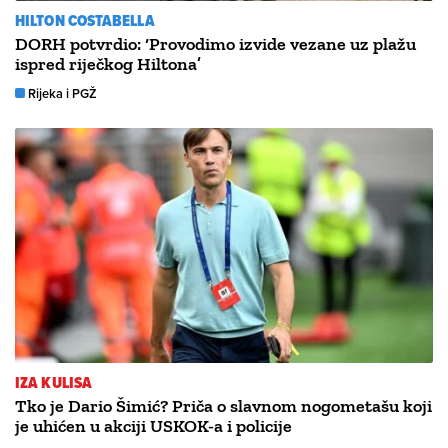
HILTON COSTABELLA
DORH potvrdio: ‘Provodimo izvide vezane uz plažu
ispred riječkog Hiltona’
Rijeka i PGŽ
IZA KULISA
Tko je Dario Šimić? Priča o slavnom nogometašu koji
je uhićen u akciji USKOK-a i policije