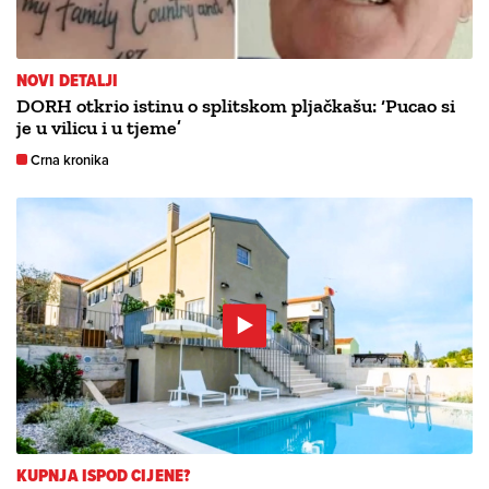
NOVI DETALJI
DORH otkrio istinu o splitskom pljačkašu: ‘Pucao si
je u vilicu i u tjeme’
Crna kronika
KUPNJA ISPOD CIJENE?