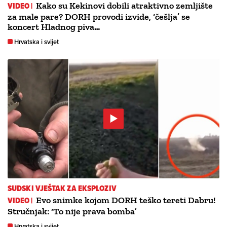
VIDEO |
Kako su Kekinovi dobili atraktivno zemljište
za male pare? DORH provodi izvide, ‘češlja’ se
koncert Hladnog piva…
Hrvatska i svijet
SUDSKI VJEŠTAK ZA EKSPLOZIV
VIDEO |
Evo snimke kojom DORH teško tereti Dabru!
Stručnjak: ‘To nije prava bomba’
Hrvatska i svijet