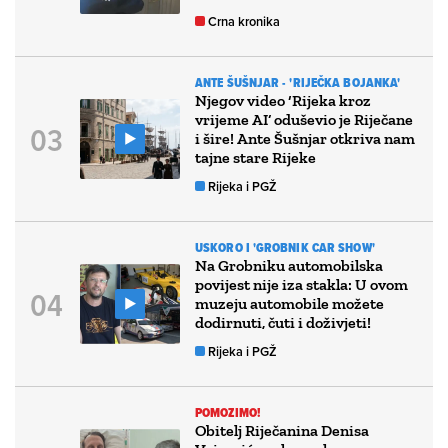
Crna kronika
ANTE ŠUŠNJAR - 'RIJEČKA BOJANKA'
Njegov video ‘Rijeka kroz
vrijeme AI’ oduševio je Riječane
i šire! Ante Šušnjar otkriva nam
tajne stare Rijeke
Rijeka i PGŽ
USKORO I 'GROBNIK CAR SHOW'
Na Grobniku automobilska
povijest nije iza stakla: U ovom
muzeju automobile možete
dodirnuti, čuti i doživjeti!
Rijeka i PGŽ
POMOZIMO!
Obitelj Riječanina Denisa