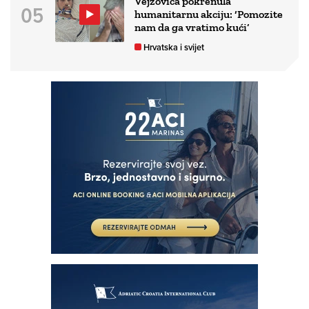
Vejzovića pokrenula
humanitarnu akciju: ‘Pomozite
nam da ga vratimo kući’
Hrvatska i svijet