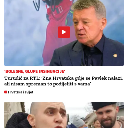
'BOLESNE, GLUPE INSINUACIJE'
Turudić za RTL: ‘Zna Hrvatska gdje se Pavlek nalazi,
ali nisam spreman to podijeliti s vama’
Hrvatska i svijet