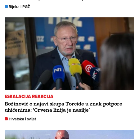
Rijeka i PGŽ
ESKALACIJA REAKCIJA
Božinović o najavi skupa Torcide u znak potpore
uhićenima: ‘Crvena linija je nasilje’
Hrvatska i svijet