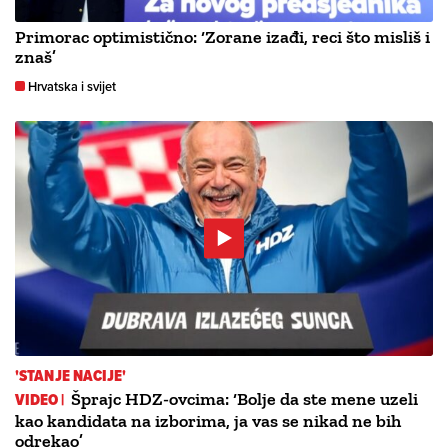
Primorac optimistično: ‘Zorane izađi, reci što misliš i
znaš’
Hrvatska i svijet
'STANJE NACIJE'
VIDEO |
Šprajc HDZ-ovcima: ‘Bolje da ste mene uzeli
kao kandidata na izborima, ja vas se nikad ne bih
odrekao’