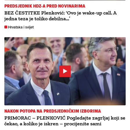
PREDSJEDNIK HDZ-A PRED NOVINARIMA
BEZ ČESTITKE Plenković: ‘Ovo je wake-up call. A
jedna teza je toliko debilna…’
Hrvatska i svijet
NAKON POTOPA NA PREDSJEDNIČKIM IZBORIMA
PRIMORAC – PLENKOVIĆ Pogledajte zagrljaj koji se
čekao, a koliko je iskren – procijenite sami