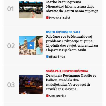
Marko krenuo prema
Njemačkoj, kilometrima dalje
shvatio da u autu nema supruge
Hrvatska i svijet
USRED TOPLINSKOG VALA
Riječane sve češće muči ovaj
problem: Ordinacije su pune!
Liječnik dao savjet, a na muci su
i lajavci u riječkom Azilu
Rijeka i PGŽ
SPAŠAVALI IH ISPOD RUŠEVINA
Drama na Pećinama: Urušio se
balkon, stradala dva
maloljetnika. Vatrogasci ih
izvukli iz ruševina
Crna kronika