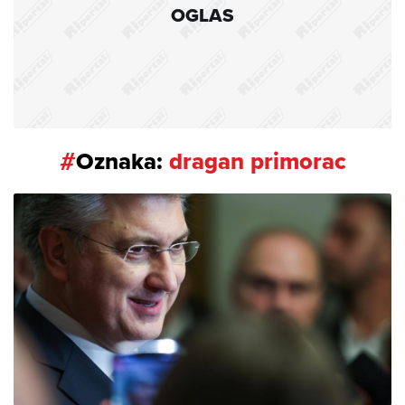
OGLAS
#
Oznaka:
dragan primorac