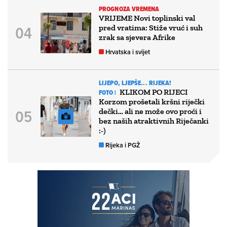
PROGNOZA VREMENA
VRIJEME Novi toplinski val
pred vratima: Stiže vruć i suh
zrak sa sjevera Afrike
Hrvatska i svijet
LIJEPO, LJEPŠE... RIJEKA!
KLIKOM PO RIJECI
FOTO |
Korzom prošetali kršni riječki
dečki… ali ne može ovo proći i
bez naših atraktivnih Riječanki
:-)
Rijeka i PGŽ