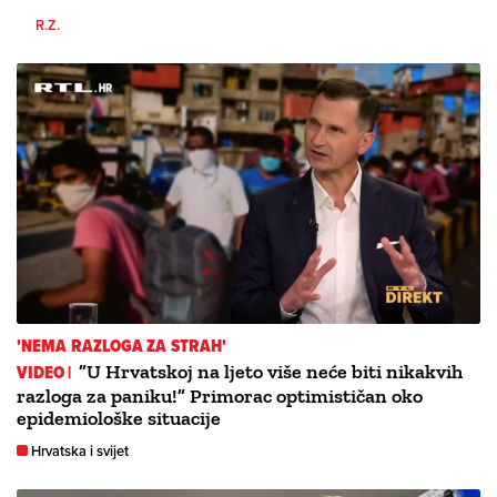
R.Z.
'NEMA RAZLOGA ZA STRAH'
VIDEO |
”U Hrvatskoj na ljeto više neće biti nikakvih
razloga za paniku!” Primorac optimističan oko
epidemiološke situacije
Hrvatska i svijet