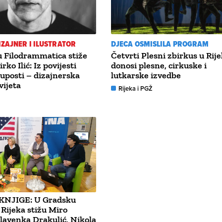
IZAJNER I ILUSTRATOR
DJECA OSMISLILA PROGRAM
u Filodrammatica stiže
Četvrti Plesni zbirkus u Rij
rko Ilić: Iz povijesti
donosi plesne, cirkuske i
luposti – dizajnerska
lutkarske izvedbe
vijeta
Rijeka i PGŽ
KNJIGE: U Gradsku
 Rijeka stižu Miro
lavenka Drakulić, Nikola