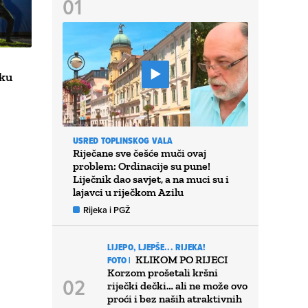
eku
USRED TOPLINSKOG VALA
Riječane sve češće muči ovaj
problem: Ordinacije su pune!
Liječnik dao savjet, a na muci su i
lajavci u riječkom Azilu
Rijeka i PGŽ
LIJEPO, LJEPŠE... RIJEKA!
KLIKOM PO RIJECI
FOTO |
Korzom prošetali kršni
riječki dečki… ali ne može ovo
proći i bez naših atraktivnih