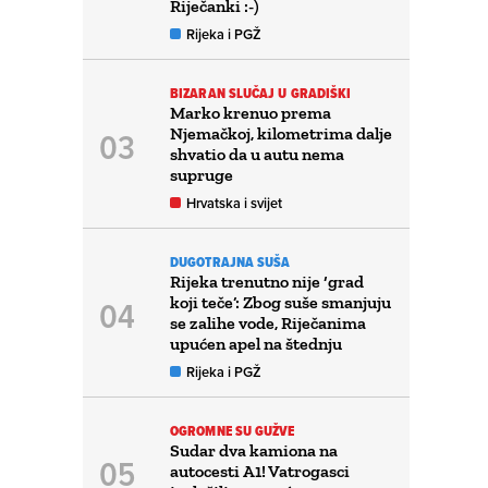
Riječanki :-)
Rijeka i PGŽ
BIZARAN SLUČAJ U GRADIŠKI
Marko krenuo prema
Njemačkoj, kilometrima dalje
shvatio da u autu nema
supruge
Hrvatska i svijet
DUGOTRAJNA SUŠA
Rijeka trenutno nije ‘grad
koji teče’: Zbog suše smanjuju
se zalihe vode, Riječanima
upućen apel na štednju
Rijeka i PGŽ
OGROMNE SU GUŽVE
Sudar dva kamiona na
autocesti A1! Vatrogasci