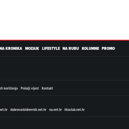
NA KRONIKA
MOZAIK
LIFESTYLE
NA RUBU
KOLUMNE
PROMO
ti korištenja
Pošalji vijest
Kontakt
net.hr
dubrovackidnevnik.net.hr
nu.net.hr
likaclub.net.hr