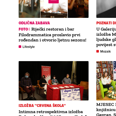
ODLIČNA ZABAVA
POZNATI D
FOTO |
Riječki restoran i bar
U Galerij
izložba Mi
Filodrammatica proslavio prvi
ljudske g
rođendan i otvorio ljetnu sezonu!
povijest s
Lifestyle
Mozaik
MJESEC 
IZLOŽBA ''CRVENA ŠKOLA''
knjižnicu
Intimna retrospektivna izložba
Gavran, S