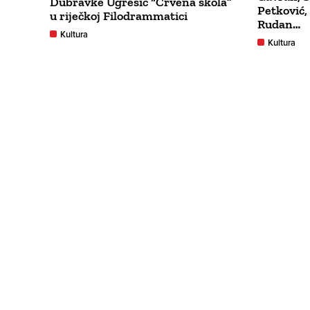
Dubravke Ugrešić “Crvena škola”
Petković,
u riječkoj Filodrammatici
Rudan…
Kultura
Kultura