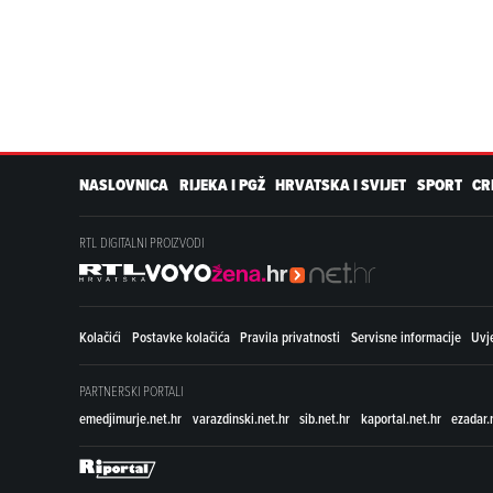
NASLOVNICA
RIJEKA I PGŽ
HRVATSKA I SVIJET
SPORT
CR
RTL DIGITALNI PROIZVODI
Kolačići
Postavke kolačića
Pravila privatnosti
Servisne informacije
Uvje
PARTNERSKI PORTALI
emedjimurje.net.hr
varazdinski.net.hr
sib.net.hr
kaportal.net.hr
ezadar.