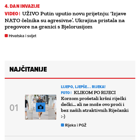
4. DAN INVAZIJE
VIDEO |
UŽIVO Putin uputio novu prijetnju: ‘Izjave
NATO čelnika su agresivne’. Ukrajina pristala na
pregovore na granici s Bjelorusijom
Hrvatska i svijet
NAJČITANIJE
LIJEPO, LJEPŠE... RIJEKA!
KLIKOM PO RIJECI
FOTO |
Korzom prošetali kršni riječki
dečki… ali ne može ovo proći i
bez naših atraktivnih Riječanki
:-)
Rijeka i PGŽ