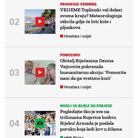
PROGNOZA VREMENA
VRIJEME Toplinski val dolazi
svome kraju? Meteorologinja
otkrila gdje će biti kiše i
pljuskova
Hrvatska i svijet
POMOZIMO!
Obitelj Riječanina Denisa
Vejzovića pokrenula
humanitarnu akciju: ‘Pomozite
nam da ga vratimo kući’
Hrvatska i svijet
NOSILI SU BIJELE DO POBJEDE
Pogledajte tko je sve na
tribinama Rujevice bodrio
Rijeku! Armada je poslala
poruku koja ledi krv u žilama
HNK Rijeka