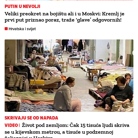
PUTIN U NEVOLJI
Veliki preokret na bojištu ali i u Moskvi: Kremlj je
prvi put priznao poraz, traže ‘glave’ odgovornih!
Hrvatska i svijet
SKRIVAJU SE OD NAPADA
VIDEO |
Život pod zemljom: Čak 15 tisuća ljudi skriva
se u kijevskom metrou, a tisuće u podzemnoj