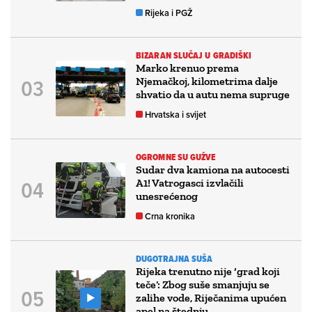
Rijeka i PGŽ
BIZARAN SLUČAJ U GRADIŠKI
Marko krenuo prema
Njemačkoj, kilometrima dalje
shvatio da u autu nema supruge
Hrvatska i svijet
OGROMNE SU GUŽVE
Sudar dva kamiona na autocesti
A1! Vatrogasci izvlačili
unesrećenog
Crna kronika
DUGOTRAJNA SUŠA
Rijeka trenutno nije ‘grad koji
teče’: Zbog suše smanjuju se
zalihe vode, Riječanima upućen
apel na štednju