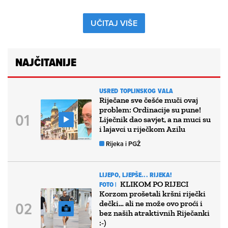
UČITAJ VIŠE
NAJČITANIJE
USRED TOPLINSKOG VALA
Riječane sve češće muči ovaj
problem: Ordinacije su pune!
Liječnik dao savjet, a na muci su
i lajavci u riječkom Azilu
Rijeka i PGŽ
LIJEPO, LJEPŠE... RIJEKA!
KLIKOM PO RIJECI
FOTO |
Korzom prošetali kršni riječki
dečki… ali ne može ovo proći i
bez naših atraktivnih Riječanki
:-)