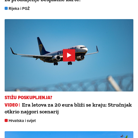
Rijeka i PGŽ
STIŽU POSKUPLJENJA?
VIDEO |
Era letova za 20 eura bliži se kraju: Stručnjak
otkrio najgori scenarij
Hrvatska i svijet