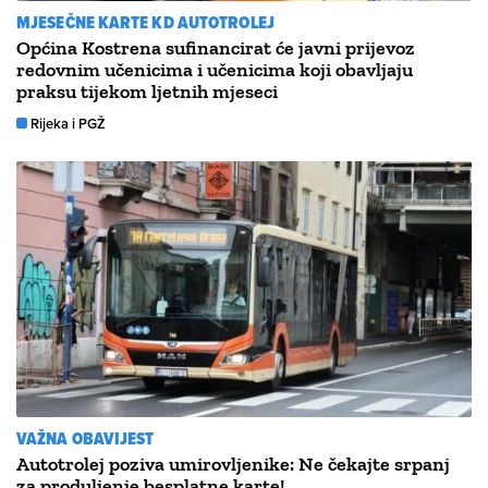
MJESEČNE KARTE KD AUTOTROLEJ
Općina Kostrena sufinancirat će javni prijevoz
redovnim učenicima i učenicima koji obavljaju
praksu tijekom ljetnih mjeseci
Rijeka i PGŽ
VAŽNA OBAVIJEST
Autotrolej poziva umirovljenike: Ne čekajte srpanj
za produljenje besplatne karte!