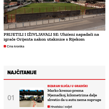
PRIJETILI I IŽIVLJAVALI SE: Uhićeni napadači na
igrače Orijenta nakon utakmice s Rijekom
Crna kronika
NAJČITANIJE
BIZARAN SLUČAJ U GRADIŠKI
Marko krenuo prema
Njemačkoj, kilometrima dalje
shvatio da u autu nema supruge
Hrvatska i svijet