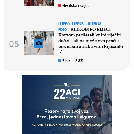
Hrvatska i svijet
LIJEPO, LJEPŠE... RIJEKA!
KLIKOM PO RIJECI
FOTO |
Korzom prošetali kršni riječki
dečki… ali ne može ovo proći i
bez naših atraktivnih Riječanki
:-)
Rijeka i PGŽ