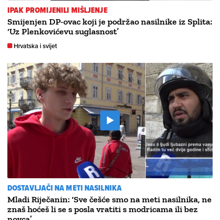
IPAK PROMIJENILI MIŠLJENJE
Smijenjen DP-ovac koji je podržao nasilnike iz Splita:
‘Uz Plenkovićevu suglasnost’
Hrvatska i svijet
DOSTAVLJAČI NA METI NASILNIKA
Mladi Riječanin: ‘Sve češće smo na meti nasilnika, ne
znaš hoćeš li se s posla vratiti s modricama ili bez
novca’