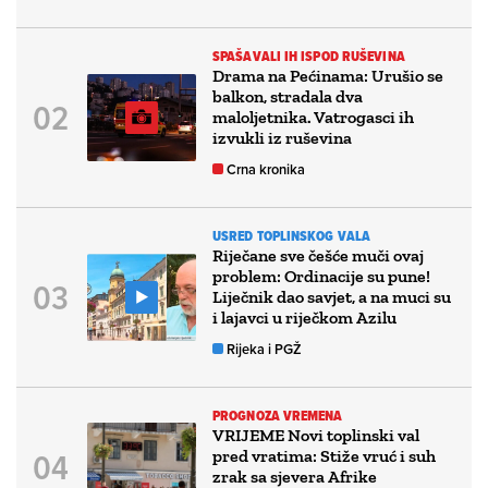
SPAŠAVALI IH ISPOD RUŠEVINA
Drama na Pećinama: Urušio se
balkon, stradala dva
maloljetnika. Vatrogasci ih
izvukli iz ruševina
Crna kronika
USRED TOPLINSKOG VALA
Riječane sve češće muči ovaj
problem: Ordinacije su pune!
Liječnik dao savjet, a na muci su
i lajavci u riječkom Azilu
Rijeka i PGŽ
PROGNOZA VREMENA
VRIJEME Novi toplinski val
pred vratima: Stiže vruć i suh
zrak sa sjevera Afrike