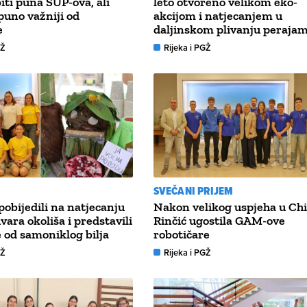
biti puna SUP-ova, ali
leto otvoreno velikom eko-
 puno važniji od
akcijom i natjecanjem u
e
daljinskom plivanju peraja
GŽ
Rijeka i PGŽ
SVEČANI PRIJEM
pobijedili na natjecanju
Nakon velikog uspjeha u Chi
vara okoliša i predstavili
Rinčić ugostila GAM-ove
 od samoniklog bilja
robotičare
GŽ
Rijeka i PGŽ