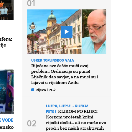
sfera:
ije
USRED TOPLINSKOG VALA
Riječane sve češće muči ovaj
problem: Ordinacije su pune!
Liječnik dao savjet, a na muci su i
lajavci u riječkom Azilu
Rijeka i PGŽ
LIJEPO, LJEPŠE... RIJEKA!
KLIKOM PO RIJECI
FOTO |
Korzom prošetali kršni
E VODE
riječki dečki… ali ne može ovo
rensko
proći i bez naših atraktivnih