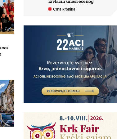
izvlačili unesrećenog
Crna kronika
aca:
e