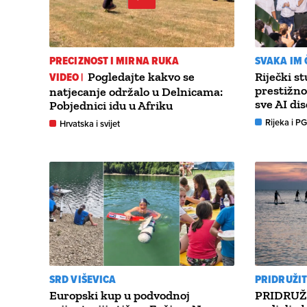
PRECIZNOST I MIRNA RUKA
SVAKA IM 
VIDEO |
Pogledajte kakvo se
Riječki st
prestižno
natjecanje održalo u Delnicama:
sve AI dis
Pobjednici idu u Afriku
Rijeka i P
Hrvatska i svijet
SRD VIŠEVICA
PRIDRUŽIT
Europski kup u podvodnoj
PRIDRUŽI