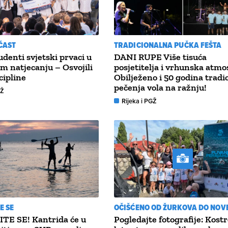
ČAST
TRADICIONALNA PUČKA FEŠTA
udenti svjetski prvaci u
DANI RUPE Više tisuća
m natjecanju – Osvojili
posjetitelja i vrhunska atmo
cipline
Obilježeno i 50 godina tradic
pečenja vola na ražnju!
GŽ
Rijeka i PGŽ
E SE
OČIŠĆENO OD ŽURKOVA DO NOV
TE SE! Kantrida će u
Pogledajte fotografije: Kost