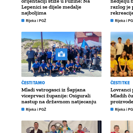
orijentaciji stiže u Fužine: Na
nedjelju 
Lepenici se dijele medalje
razlog je
najboljima
rekreacij
Rijeka i PGŽ
Rijeka i P
ČESTITAMO
ČESTITKE
Mladi vatrogasci iz Šapjana
Lovranci 
viceprvaci županije: Osigurali
Mladih ču
nastup na državnom natjecanju
proizvode
Rijeka i PGŽ
Rijeka i P