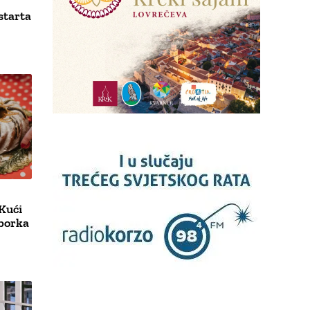
starta
Kući
iborka