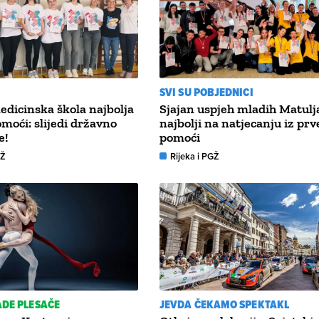
SVI SU POBJEDNICI
edicinska škola najbolja
Sjajan uspjeh mladih Matulj
omoći: slijedi državno
najbolji na natjecanju iz prv
e!
pomoći
GŽ
Rijeka i PGŽ
ADE PLESAČE
JEVDA ČEKAMO SPEKTAKL