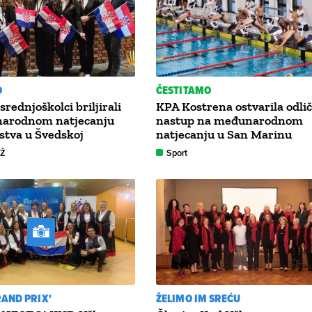
O
ČESTITAMO
srednjoškolci briljirali
KPA Kostrena ostvarila odli
arodnom natjecanju
nastup na međunarodnom
jstva u Švedskoj
natjecanju u San Marinu
GŽ
Sport
AND PRIX'
ŽELIMO IM SREĆU