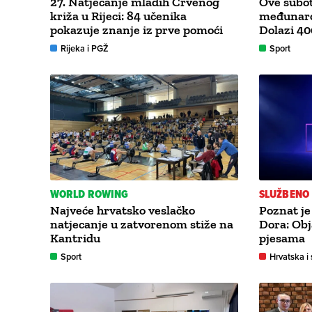
27. Natjecanje mladih Crvenog
Ove subot
križa u Rijeci: 84 učenika
međunarod
pokazuje znanje iz prve pomoći
Dolazi 40
Rijeka i PGŽ
Sport
WORLD ROWING
SLUŽBENO
Najveće hrvatsko veslačko
Poznat je
natjecanje u zatvorenom stiže na
Dora: Obja
Kantridu
pjesama
Sport
Hrvatska i 