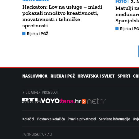
FOTO |
2.
Hackaton: Lov na usluge – mladi
Matulji z
pokazali mnoštvo kreativnosti,
međunaro
inovativnosti i tehničke
Španjolsk
spretnosti
Rijeka i P
Rijeka i PGŽ
NASLOVNICA
RIJEKA I PGŽ
HRVATSKA I SVIJET
SPORT
CR
RTL DIGITALNI PROIZVODI
Kolačići
Postavke kolačića
Pravila privatnosti
Servisne informacije
Uvje
PARTNERSKI PORTALI