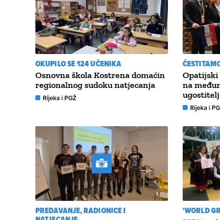
OKUPILO SE 124 UČENIKA
ČESTITAM
Osnovna škola Kostrena domaćin
Opatijski 
regionalnog sudoku natjecanja
na međun
ugostitel
Rijeka i PGŽ
Rijeka i P
PREDAVANJE, RADIONICE I
'WORLD GR
NATJECANJE