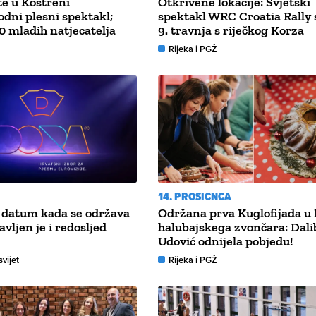
e u Kostreni
Otkrivene lokacije: Svjetski
ni plesni spektakl;
spektakl WRC Croatia Rally 
0 mladih natjecatelja
9. travnja s riječkog Korza
Rijeka i PGŽ
14. PROSICNCA
 datum kada se održava
Održana prva Kuglofijada u 
vljen je i redosljed
halubajskega zvončara: Dal
Udović odnijela pobjedu!
svijet
Rijeka i PGŽ