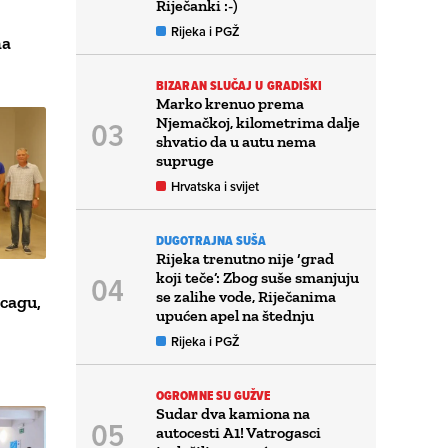
Riječanki :-)
Rijeka i PGŽ
ma
BIZARAN SLUČAJ U GRADIŠKI
Marko krenuo prema
Njemačkoj, kilometrima dalje
shvatio da u autu nema
supruge
Hrvatska i svijet
DUGOTRAJNA SUŠA
Rijeka trenutno nije ‘grad
koji teče’: Zbog suše smanjuju
se zalihe vode, Riječanima
cagu,
upućen apel na štednju
Rijeka i PGŽ
OGROMNE SU GUŽVE
Sudar dva kamiona na
autocesti A1! Vatrogasci