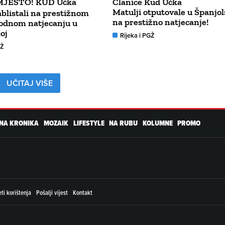
 MJESTO! KUD Učka
Članice Kud Učka
Matulji otputovale u Španjo
ablistali na prestižnom
na prestižno natjecanje!
dnom natjecanju u
oj
Rijeka i PGŽ
GŽ
UČITAJ VIŠE
NA KRONIKA
MOZAIK
LIFESTYLE
NA RUBU
KOLUMNE
PROMO
ti korištenja
Pošalji vijest
Kontakt