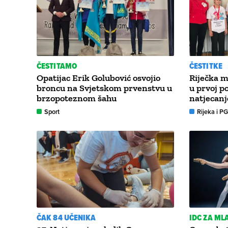
ČESTITAMO
ČESTITKE
Opatijac Erik Golubović osvojio
Riječka m
broncu na Svjetskom prvenstvu u
u prvoj p
brzopoteznom šahu
natjecanj
Sport
Rijeka i P
ČAK 84 UČENIKA
IDC ZA ML