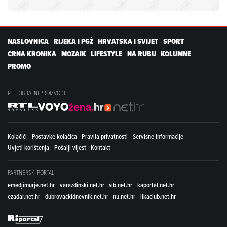
NASLOVNICA
RIJEKA I PGŽ
HRVATSKA I SVIJET
SPORT
CRNA KRONIKA
MOZAIK
LIFESTYLE
NA RUBU
KOLUMNE
PROMO
RTL DIGITALNI PROIZVODI
Kolačići
Postavke kolačića
Pravila privatnosti
Servisne informacije
Uvjeti korištenja
Pošalji vijest
Kontakt
PARTNERSKI PORTALI
emedjimurje.net.hr
varazdinski.net.hr
sib.net.hr
kaportal.net.hr
ezadar.net.hr
dubrovackidnevnik.net.hr
nu.net.hr
likaclub.net.hr