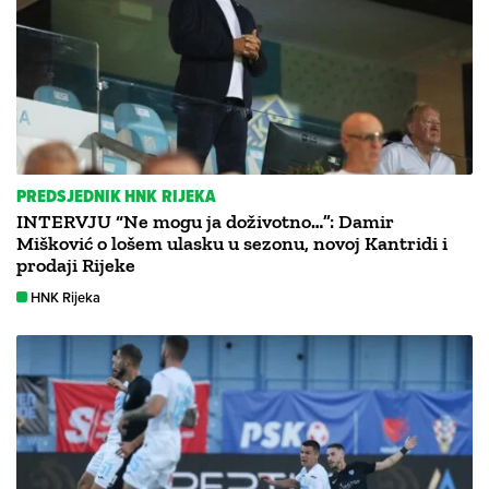
PREDSJEDNIK HNK RIJEKA
INTERVJU “Ne mogu ja doživotno…”: Damir
Mišković o lošem ulasku u sezonu, novoj Kantridi i
prodaji Rijeke
HNK Rijeka