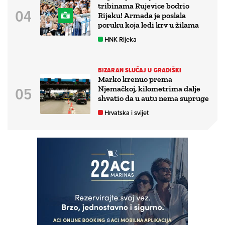
tribinama Rujevice bodrio
Rijeku! Armada je poslala
poruku koja ledi krv u žilama
HNK Rijeka
BIZARAN SLUČAJ U GRADIŠKI
Marko krenuo prema
Njemačkoj, kilometrima dalje
shvatio da u autu nema supruge
Hrvatska i svijet