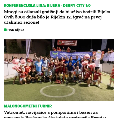
KONFERENCIJSLA LIGA: RIJEKA - DERRY CITY 1:0
Mnogi su otkazali godišnji da bi uživo bodrili Bijele:
Ovih 6000 duša bilo je Rijekin 12. igrač na prvoj
utakmici sezone!
HNK Rijeka
MALONOGOMETNI TURNIR
Vatromet, navijačice s pomponima i bazen za
oporavak: Brežanska škatuleta pretvorila Bregi u