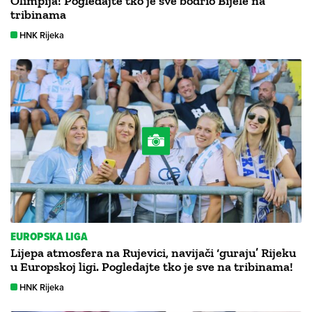
Olimpija! Pogledajte tko je sve bodrio Bijele na
tribinama
HNK Rijeka
EUROPSKA LIGA
Lijepa atmosfera na Rujevici, navijači ‘guraju’ Rijeku
u Europskoj ligi. Pogledajte tko je sve na tribinama!
HNK Rijeka