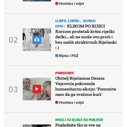
Hrvatska i svijet
LIJEPO, LJEPŠE... RIJEKA!
KLIKOM PO RIJECI
FOTO |
Korzom prošetali kršni riječki
dečki… ali ne može ovo proći i
bez naših atraktivnih Riječanki
:-)
Rijeka i PGŽ
POMOZIMO!
Obitelj Riječanina Denisa
Vejzovića pokrenula
humanitarnu akciju: ‘Pomozite
nam da ga vratimo kući’
Hrvatska i svijet
NOSILI SU BIJELE DO POBJEDE
Pogledajte tko je sve na