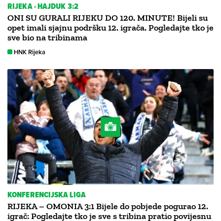
RIJEKA - HAJDUK 3:2
ONI SU GURALI RIJEKU DO 120. MINUTE! Bijeli su
opet imali sjajnu podršku 12. igrača. Pogledajte tko je
sve bio na tribinama
HNK Rijeka
KONFERENCIJSKA LIGA
RIJEKA – OMONIA 3:1 Bijele do pobjede pogurao 12.
igrač: Pogledajte tko je sve s tribina pratio povijesnu