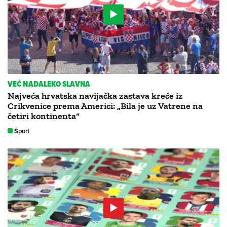
VEĆ NADALEKO SLAVNA
Najveća hrvatska navijačka zastava kreće iz
Crikvenice prema Americi: „Bila je uz Vatrene na
četiri kontinenta“
Sport