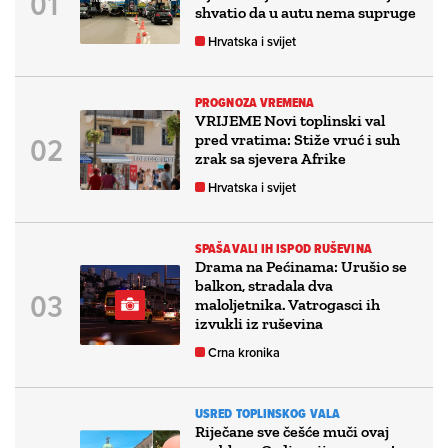
shvatio da u autu nema supruge
Hrvatska i svijet
PROGNOZA VREMENA
VRIJEME Novi toplinski val
pred vratima: Stiže vruć i suh
zrak sa sjevera Afrike
Hrvatska i svijet
SPAŠAVALI IH ISPOD RUŠEVINA
Drama na Pećinama: Urušio se
balkon, stradala dva
maloljetnika. Vatrogasci ih
izvukli iz ruševina
Crna kronika
USRED TOPLINSKOG VALA
Riječane sve češće muči ovaj