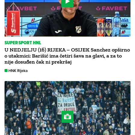
SUPERSPORT HNL
U NEDJELJU (16) RIJEKA – OSIJEK Sanchez opširno
o utakmici: Barišić ima četiri šava na glavi, a za to
nije dosuđen čak ni prekršaj
HNK Rijeka