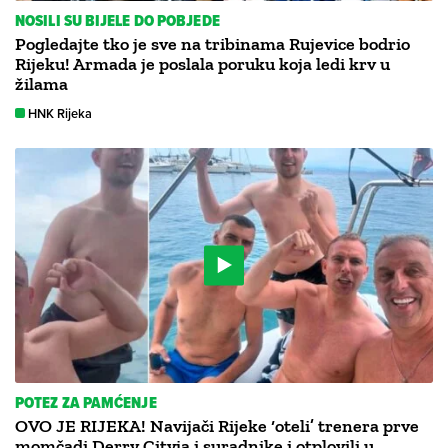
NOSILI SU BIJELE DO POBJEDE
Pogledajte tko je sve na tribinama Rujevice bodrio
Rijeku! Armada je poslala poruku koja ledi krv u
žilama
HNK Rijeka
POTEZ ZA PAMĆENJE
OVO JE RIJEKA! Navijači Rijeke ‘oteli’ trenera prve
momčadi Derry Cityja i suradnike i otplovili u