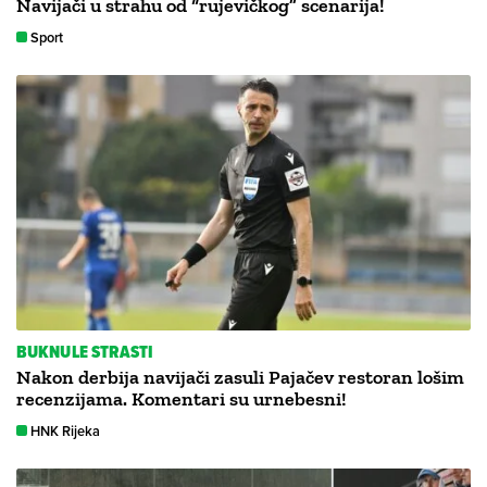
Navijači u strahu od “rujevičkog” scenarija!
Sport
BUKNULE STRASTI
Nakon derbija navijači zasuli Pajačev restoran lošim
recenzijama. Komentari su urnebesni!
HNK Rijeka