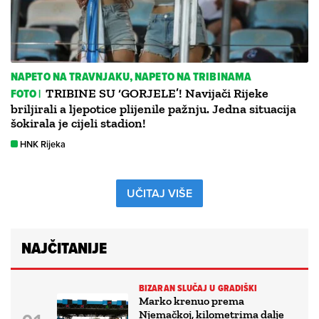
NAPETO NA TRAVNJAKU, NAPETO NA TRIBINAMA
FOTO |
TRIBINE SU ‘GORJELE’! Navijači Rijeke
briljirali a ljepotice plijenile pažnju. Jedna situacija
šokirala je cijeli stadion!
HNK Rijeka
UČITAJ VIŠE
NAJČITANIJE
BIZARAN SLUČAJ U GRADIŠKI
Marko krenuo prema
Njemačkoj, kilometrima dalje