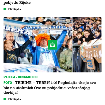
pobjedu Rijeke
HNK Rijeka
RIJEKA - DINAMO 0:0
FOTO |
TRIBINE – TEREN 1:0! Pogledajte tko je sve
bio na utakmici: Ovo su pobjednici večerašnjeg
derbija!
HNK Rijeka