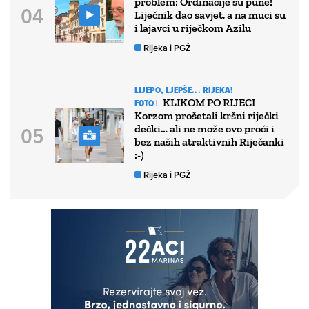
problem: Ordinacije su pune!
Liječnik dao savjet, a na muci su
i lajavci u riječkom Azilu
Rijeka i PGŽ
LIJEPO, LJEPŠE... RIJEKA!
KLIKOM PO RIJECI
FOTO |
Korzom prošetali kršni riječki
dečki… ali ne može ovo proći i
bez naših atraktivnih Riječanki
:-)
Rijeka i PGŽ