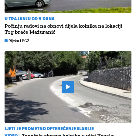
U TRAJANJU OD 5 DANA
Počinju radovi na obnovi dijela kolnika na lokaciji
Trg braće Mažuranić
Rijeka i PGŽ
LJETI JE PROMETNO OPTEREĆENJE SLABIJE
VIDEO |
Započela obnova kolnika u ulici Kozala: