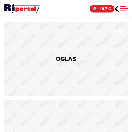
Skip
18.7°C
to
content
OGLAS