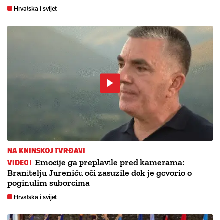
Hrvatska i svijet
NA KNINSKOJ TVRĐAVI
VIDEO |
Emocije ga preplavile pred kamerama:
Branitelju Jureniću oči zasuzile dok je govorio o
poginulim suborcima
Hrvatska i svijet