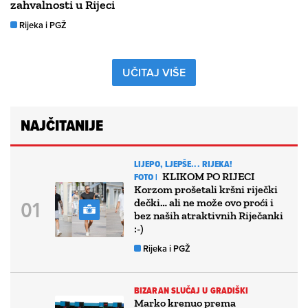
zahvalnosti u Rijeci
Rijeka i PGŽ
UČITAJ VIŠE
NAJČITANIJE
LIJEPO, LJEPŠE... RIJEKA!
KLIKOM PO RIJECI
FOTO |
Korzom prošetali kršni riječki
dečki… ali ne može ovo proći i
bez naših atraktivnih Riječanki
:-)
Rijeka i PGŽ
BIZARAN SLUČAJ U GRADIŠKI
Marko krenuo prema