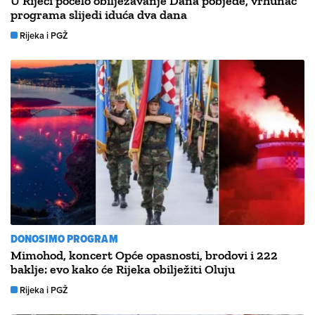
U Rijeci počelo obilježavanje Dana pobjede, vrhunac
programa slijedi iduća dva dana
Rijeka i PGŽ
DONOSIMO PROGRAM
Mimohod, koncert Opće opasnosti, brodovi i 222
baklje: evo kako će Rijeka obilježiti Oluju
Rijeka i PGŽ