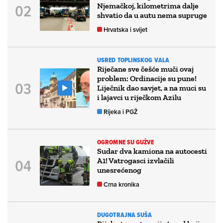
Njemačkoj, kilometrima dalje
shvatio da u autu nema supruge
Hrvatska i svijet
USRED TOPLINSKOG VALA
Riječane sve češće muči ovaj
problem: Ordinacije su pune!
Liječnik dao savjet, a na muci su
i lajavci u riječkom Azilu
Rijeka i PGŽ
OGROMNE SU GUŽVE
Sudar dva kamiona na autocesti
A1! Vatrogasci izvlačili
unesrećenog
Crna kronika
DUGOTRAJNA SUŠA