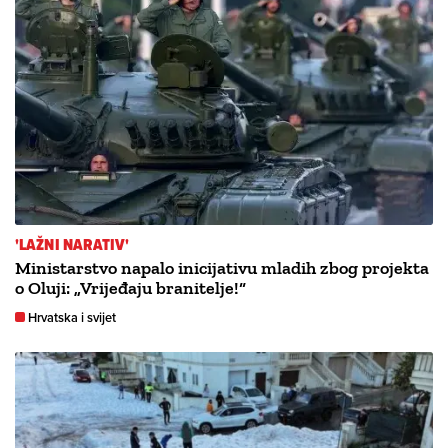
'LAŽNI NARATIV'
Ministarstvo napalo inicijativu mladih zbog projekta
o Oluji: „Vrijeđaju branitelje!“
Hrvatska i svijet