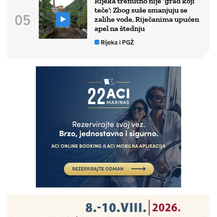
Rijeka trenutno nije ‘grad koji
teče’: Zbog suše smanjuju se
zalihe vode, Riječanima upućen
apel na štednju
Rijeka i PGŽ