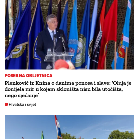
POSEBNA OBLJETNICA
Plenković iz Knina o danima ponosa i slave: ‘Oluja je
donijela mir u kojem skloništa nisu bila utočišta,
nego sjećanje’
Hrvatska i svijet