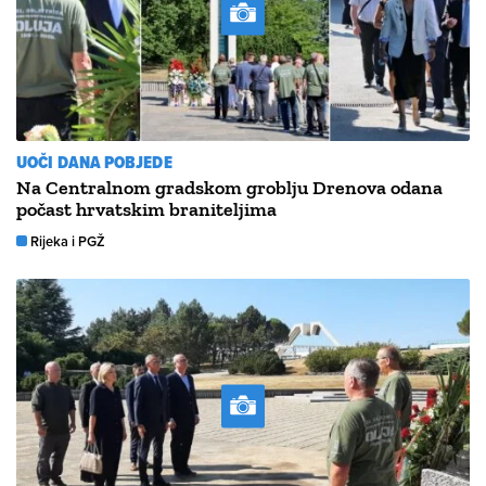
UOČI DANA POBJEDE
Na Centralnom gradskom groblju Drenova odana
počast hrvatskim braniteljima
Rijeka i PGŽ