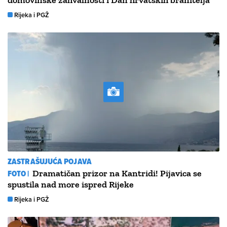
domovinske zahvalnosti i Dan hrvatskih branitelja
Rijeka i PGŽ
ZASTRAŠUJUĆA POJAVA
FOTO |
Dramatičan prizor na Kantridi! Pijavica se
spustila nad more ispred Rijeke
Rijeka i PGŽ