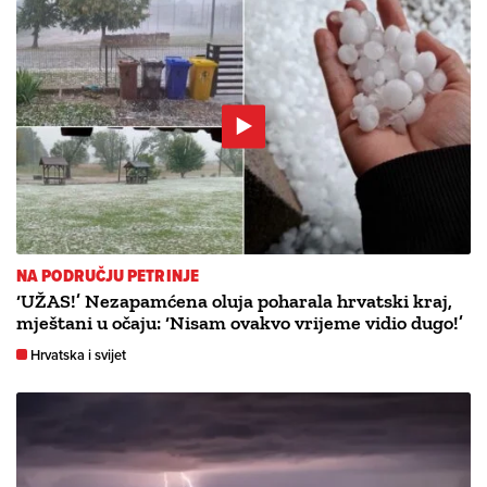
NA PODRUČJU PETRINJE
‘UŽAS!’ Nezapamćena oluja poharala hrvatski kraj,
mještani u očaju: ‘Nisam ovakvo vrijeme vidio dugo!’
Hrvatska i svijet