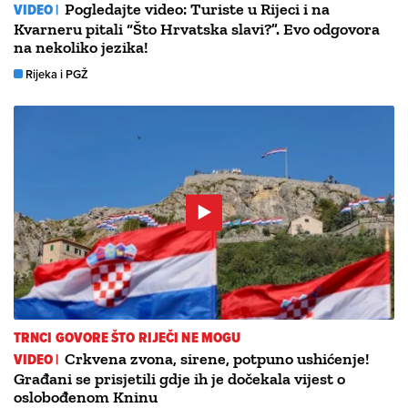
VIDEO |
Pogledajte video: Turiste u Rijeci i na
Kvarneru pitali “Što Hrvatska slavi?”. Evo odgovora
na nekoliko jezika!
Rijeka i PGŽ
TRNCI GOVORE ŠTO RIJEČI NE MOGU
VIDEO |
Crkvena zvona, sirene, potpuno ushićenje!
Građani se prisjetili gdje ih je dočekala vijest o
oslobođenom Kninu