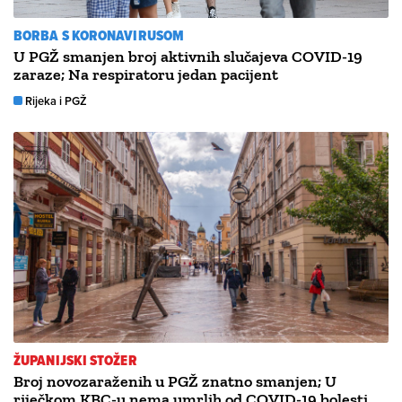
BORBA S KORONAVIRUSOM
U PGŽ smanjen broj aktivnih slučajeva COVID-19
zaraze; Na respiratoru jedan pacijent
Rijeka i PGŽ
ŽUPANIJSKI STOŽER
Broj novozaraženih u PGŽ znatno smanjen; U
riječkom KBC-u nema umrlih od COVID-19 bolesti