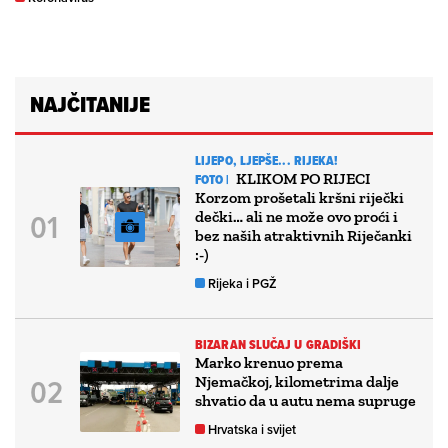
NAJČITANIJE
LIJEPO, LJEPŠE... RIJEKA!
KLIKOM PO RIJECI
FOTO |
Korzom prošetali kršni riječki
dečki… ali ne može ovo proći i
bez naših atraktivnih Riječanki
:-)
Rijeka i PGŽ
BIZARAN SLUČAJ U GRADIŠKI
Marko krenuo prema
Njemačkoj, kilometrima dalje
shvatio da u autu nema supruge
Hrvatska i svijet