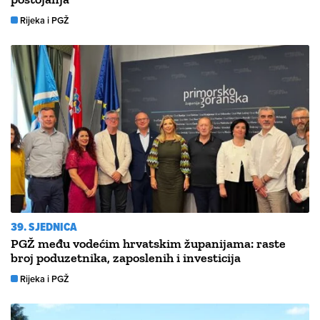
Rijeka i PGŽ
39. SJEDNICA
PGŽ među vodećim hrvatskim županijama: raste
broj poduzetnika, zaposlenih i investicija
Rijeka i PGŽ