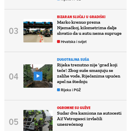
BIZARAN SLUČAJ U GRADIŠKI
Marko krenuo prema
Njemačkoj, kilometrima dalje
shvatio da u autu nema supruge
Hrvatska i svijet
DUGOTRAJNA SUŠA
Rijeka trenutno nije ‘grad koji
teče’: Zbog suše smanjuju se
zalihe vode, Riječanima upućen
apel na štednju
Rijeka i PGŽ
OGROMNE SU GUŽVE
Sudar dva kamiona na autocesti
A1! Vatrogasci izvlačili
unesrećenog