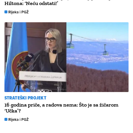
Hiltona: ‘Neću odstati!’
Rijeka i PGŽ
STRATEŠKI PROJEKT
16 godina priče, a radova nema: Što je sa žičarom
‘Učka’?
Rijeka i PGŽ