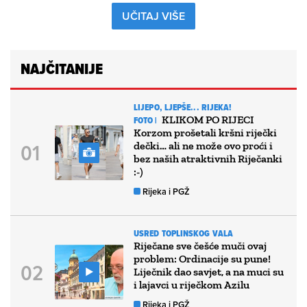
UČITAJ VIŠE
NAJČITANIJE
LIJEPO, LJEPŠE... RIJEKA!
KLIKOM PO RIJECI
FOTO |
Korzom prošetali kršni riječki
dečki… ali ne može ovo proći i
bez naših atraktivnih Riječanki
:-)
Rijeka i PGŽ
USRED TOPLINSKOG VALA
Riječane sve češće muči ovaj
problem: Ordinacije su pune!
Liječnik dao savjet, a na muci su
i lajavci u riječkom Azilu
Rijeka i PGŽ