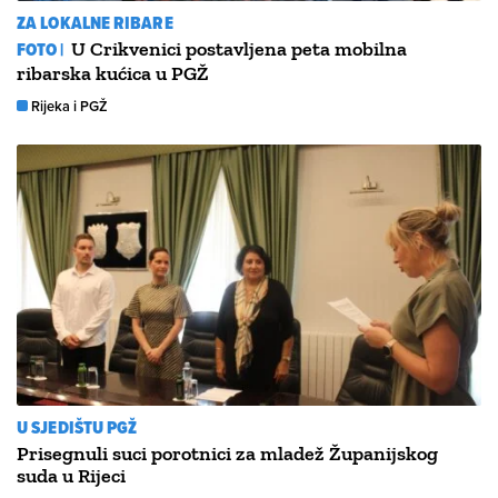
ZA LOKALNE RIBARE
FOTO |
U Crikvenici postavljena peta mobilna
ribarska kućica u PGŽ
Rijeka i PGŽ
U SJEDIŠTU PGŽ
Prisegnuli suci porotnici za mladež Županijskog
suda u Rijeci