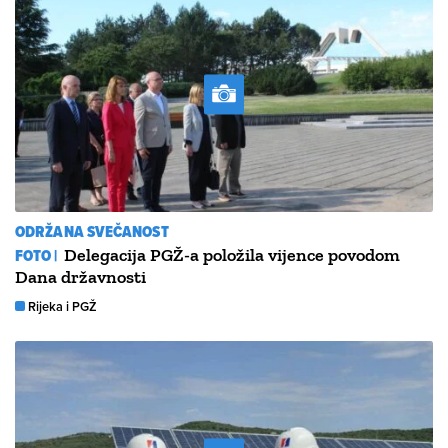
ODRŽANA SVEČANOST
FOTO |
Delegacija PGŽ-a položila vijence povodom
Dana državnosti
Rijeka i PGŽ