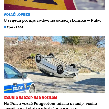
VOZAČI, OPREZ!
U srijedu počinju radovi na sanaciji kolnika – Pulac
Rijeka i PGŽ
IZGUBIO NADZOR NAD VOZILOM
Na Pulcu vozač Peugeotom udario u nasip, vozilo
završilo na kolniku s kotačima u zraku