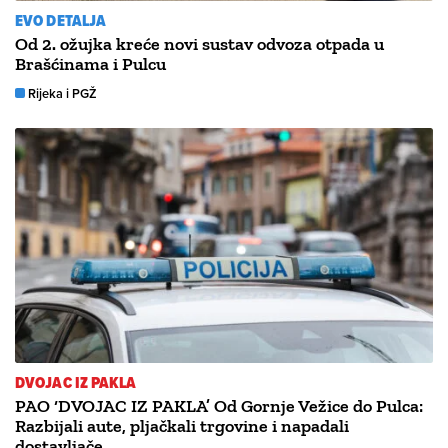
EVO DETALJA
Od 2. ožujka kreće novi sustav odvoza otpada u
Brašćinama i Pulcu
Rijeka i PGŽ
DVOJAC IZ PAKLA
PAO ‘DVOJAC IZ PAKLA’ Od Gornje Vežice do Pulca:
Razbijali aute, pljačkali trgovine i napadali
dostavljače