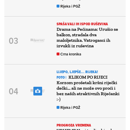
Rijeka i PGŽ
SPAŠAVALI IH ISPOD RUŠEVINA
Drama na Pećinama: Urušio se
balkon, stradala dva
maloljetnika. Vatrogasci ih
izvukli iz ruševina
Crna kronika
LIJEPO, LJEPŠE... RIJEKA!
KLIKOM PO RIJECI
FOTO |
Korzom prošetali kršni riječki
dečki… ali ne može ovo proći i
bez naših atraktivnih Riječanki
:-)
Rijeka i PGŽ
PROGNOZA VREMENA