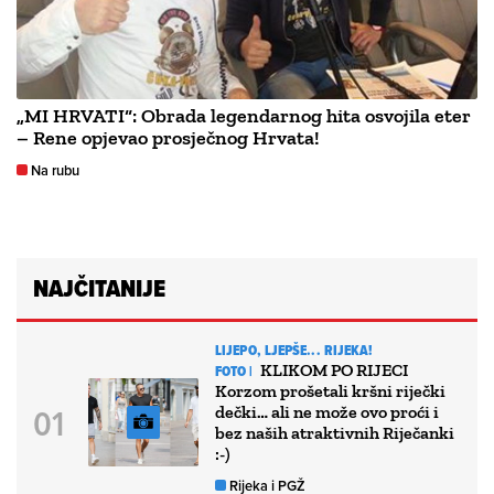
„MI HRVATI“: Obrada legendarnog hita osvojila eter
– Rene opjevao prosječnog Hrvata!
Na rubu
NAJČITANIJE
LIJEPO, LJEPŠE... RIJEKA!
KLIKOM PO RIJECI
FOTO |
Korzom prošetali kršni riječki
dečki… ali ne može ovo proći i
bez naših atraktivnih Riječanki
:-)
Rijeka i PGŽ