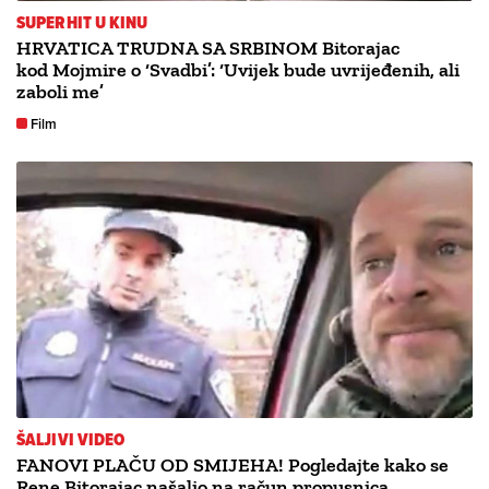
SUPERHIT U KINU
HRVATICA TRUDNA SA SRBINOM Bitorajac
kod Mojmire o ‘Svadbi’: ‘Uvijek bude uvrijeđenih, ali
zaboli me’
Film
ŠALJIVI VIDEO
FANOVI PLAČU OD SMIJEHA! Pogledajte kako se
Rene Bitorajac našalio na račun propusnica