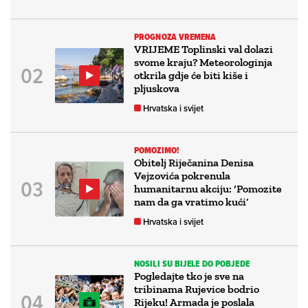
PROGNOZA VREMENA
VRIJEME Toplinski val dolazi
svome kraju? Meteorologinja
otkrila gdje će biti kiše i
pljuskova
Hrvatska i svijet
POMOZIMO!
Obitelj Riječanina Denisa
Vejzovića pokrenula
humanitarnu akciju: ‘Pomozite
nam da ga vratimo kući’
Hrvatska i svijet
NOSILI SU BIJELE DO POBJEDE
Pogledajte tko je sve na
tribinama Rujevice bodrio
Rijeku! Armada je poslala