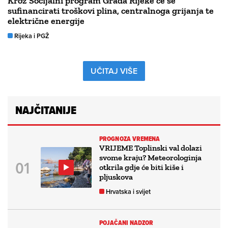
Kroz Socijalni program Grada Rijeke će se
sufinancirati troškovi plina, centralnoga grijanja te
električne energije
Rijeka i PGŽ
UČITAJ VIŠE
NAJČITANIJE
PROGNOZA VREMENA
VRIJEME Toplinski val dolazi
svome kraju? Meteorologinja
otkrila gdje će biti kiše i
pljuskova
Hrvatska i svijet
POJAČANI NADZOR