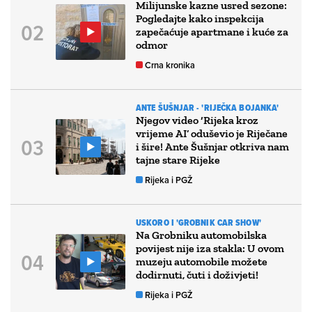
Milijunske kazne usred sezone:
Pogledajte kako inspekcija
zapečaćuje apartmane i kuće za
odmor
Crna kronika
ANTE ŠUŠNJAR - 'RIJEČKA BOJANKA'
Njegov video ‘Rijeka kroz
vrijeme AI’ oduševio je Riječane
i šire! Ante Šušnjar otkriva nam
tajne stare Rijeke
Rijeka i PGŽ
USKORO I 'GROBNIK CAR SHOW'
Na Grobniku automobilska
povijest nije iza stakla: U ovom
muzeju automobile možete
dodirnuti, čuti i doživjeti!
Rijeka i PGŽ