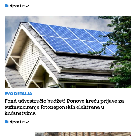
Rijeka i PGŽ
EVO DETALJA
Fond udvostručio budžet! Ponovo kreću prijave za
sufinanciranje fotonaponskih elektrana u
kućanstvima
Rijeka i PGŽ