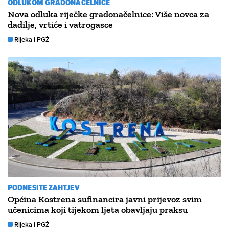
ODLUKOM GRADONAČELNICE
Nova odluka riječke gradonačelnice: Više novca za
dadilje, vrtiće i vatrogasce
Rijeka i PGŽ
PODNESITE ZAHTJEV
Općina Kostrena sufinancira javni prijevoz svim
učenicima koji tijekom ljeta obavljaju praksu
Rijeka i PGŽ