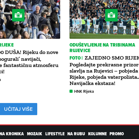
RIJEKE
ODUŠEVLJENJE NA TRIBINAMA
RUJEVICE
0 DUŠA! Rijeku do nove
FOTO |
ZAJEDNO SMO RIJE
ogurali’ navijači,
Pogledajte prekrasne prizor
e fantastičnu atmosferu
slavlja na Rujevici – pobjeda
i!
Rijeke, pobjeda vaterpolista
a
Navijačka ekstaza!
HNK Rijeka
UČITAJ VIŠE
NA KRONIKA
MOZAIK
LIFESTYLE
NA RUBU
KOLUMNE
PROMO