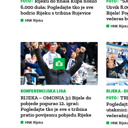
FOTO |
Rijeku do finala Kupa nosilo
FOTO |
“Š
6.000 duša: Pogledajte tko je sve
Uzvik 8.0
bodrio Rijeku s tribina Rujevice
Bijele! Po
večeras b
HNK Rijeka
HNK Rijek
KONFERENCIJSKA LIGA
RIJEKA - 
RIJEKA – OMONIA 3:1 Bijele do
FOTO |
TRI
pobjede pogurao 12. igrač:
Pogledajt
Pogledajte tko je sve s tribina
utakmici:
pratio povijesnu pobjedu Rijeke
večerašnj
HNK Rijeka
HNK Rijek