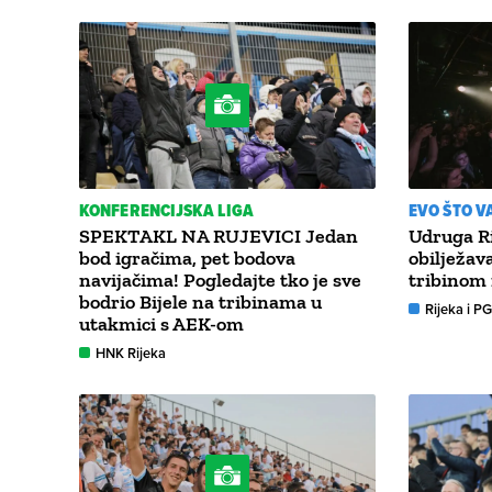
KONFERENCIJSKA LIGA
EVO ŠTO 
SPEKTAKL NA RUJEVICI Jedan
Udruga Ri
bod igračima, pet bodova
obilježav
navijačima! Pogledajte tko je sve
tribinom
bodrio Bijele na tribinama u
Rijeka i P
utakmici s AEK-om
HNK Rijeka