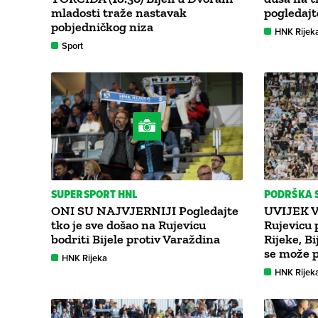
mladosti traže nastavak
pogledajte
pobjedničkog niza
HNK Rijek
Sport
SUPERSPORT HNL
PODRŠKA S
ONI SU NAJVJERNIJI Pogledajte
UVIJEK V
tko je sve došao na Rujevicu
Rujevicu 
bodriti Bijele protiv Varaždina
Rijeke, B
se može p
HNK Rijeka
HNK Rijek