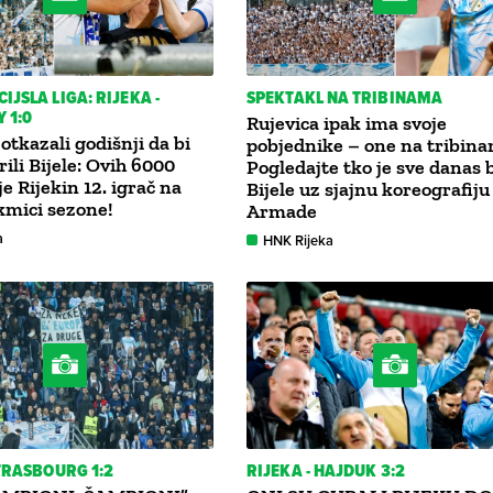
IJSLA LIGA: RIJEKA -
SPEKTAKL NA TRIBINAMA
 1:0
Rujevica ipak ima svoje
otkazali godišnji da bi
pobjednike – one na tribin
ili Bijele: Ovih 6000
Pogledajte tko je sve danas 
je Rijekin 12. igrač na
Bijele uz sjajnu koreografiju
kmici sezone!
Armade
a
HNK Rijeka
STRASBOURG 1:2
RIJEKA - HAJDUK 3:2