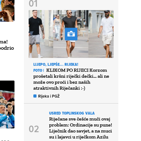
ama!
bodrio
LIJEPO, LJEPŠE... RIJEKA!
KLIKOM PO RIJECI Korzom
FOTO |
prošetali kršni riječki dečki… ali ne
može ovo proći i bez naših
atraktivnih Riječanki :-)
Rijeka i PGŽ
USRED TOPLINSKOG VALA
Riječane sve češće muči ovaj
problem: Ordinacije su pune!
Liječnik dao savjet, a na muci
su i lajavci u riječkom Azilu