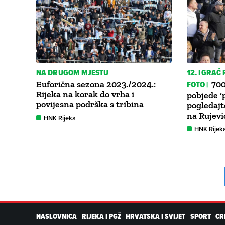
NA DRUGOM MJESTU
12. IGRAČ 
Euforična sezona 2023./2024.:
FOTO |
700
Rijeka na korak do vrha i
pobjede ‘p
povijesna podrška s tribina
pogledajt
na Rujevic
HNK Rijeka
HNK Rijek
NASLOVNICA
RIJEKA I PGŽ
HRVATSKA I SVIJET
SPORT
CR