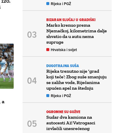
120.
Rijeka i PGŽ
i
BIZARAN SLUČAJ U GRADIŠKI
Marko krenuo prema
Njemačkoj, kilometrima dalje
shvatio da u autu nema
supruge
Hrvatska i svijet
DUGOTRAJNA SUŠA
Rijeka trenutno nije ‘grad
koji teče’: Zbog suše smanjuju
se zalihe vode, Riječanima
upućen apel na štednju
Rijeka i PGŽ
, a
OGROMNE SU GUŽVE
Sudar dva kamiona na
autocesti A1! Vatrogasci
izvlačili unesrećenog