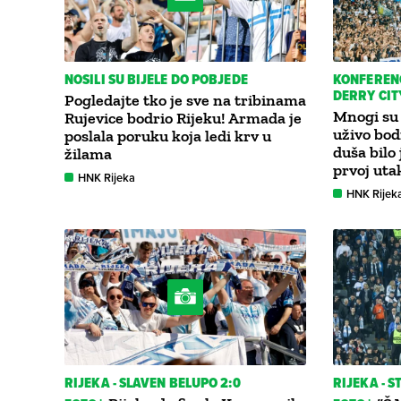
NOSILI SU BIJELE DO POBJEDE
KONFERENC
DERRY CITY
Pogledajte tko je sve na tribinama
Mnogi su 
Rujevice bodrio Rijeku! Armada je
uživo bodr
poslala poruku koja ledi krv u
duša bilo 
žilama
prvoj uta
HNK Rijeka
HNK Rijek
RIJEKA - SLAVEN BELUPO 2:0
RIJEKA - 