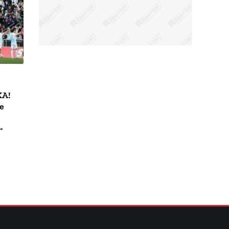
KA!
e
…