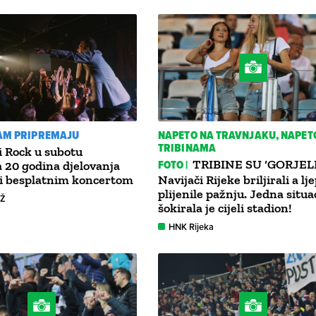
VAM PRIPREMAJU
NAPETO NA TRAVNJAKU, NAPET
TRIBINAMA
 Rock u subotu
FOTO |
TRIBINE SU ‘GORJELE
a 20 godina djelovanja
 i besplatnim koncertom
Navijači Rijeke briljirali a lj
plijenile pažnju. Jedna situa
GŽ
šokirala je cijeli stadion!
HNK Rijeka