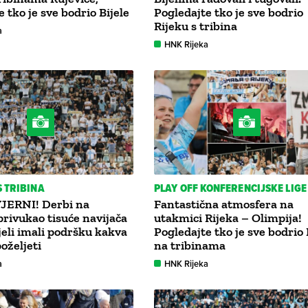
 tko je sve bodrio Bijele
Pogledajte tko je sve bodrio
Rijeku s tribina
a
HNK Rijeka
 TRIBINA
PLAY OFF KONFERENCIJSKE LIGE
JERNI! Derbi na
Fantastična atmosfera na
privukao tisuće navijača
utakmici Rijeka – Olimpija!
ijeli imali podršku kakva
Pogledajte tko je sve bodrio 
oželjeti
na tribinama
a
HNK Rijeka