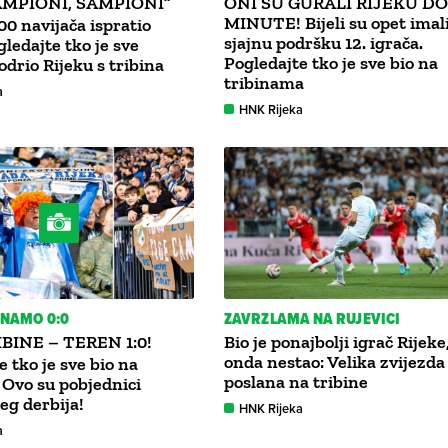
AMPIONI, ŠAMPIONI”
ONI SU GURALI RIJEKU DO 
MINUTE! Bijeli su opet imal
00 navijača ispratio
sjajnu podršku 12. igrača.
gledajte tko je sve
Pogledajte tko je sve bio na
odrio Rijeku s tribina
tribinama
a
HNK Rijeka
DINAMO 0:0
ZAVRZLAMA NA RUJEVICI
BINE – TEREN 1:0!
Bio je ponajbolji igrač Rijeke
onda nestao: Velika zvijezda
e tko je sve bio na
poslana na tribine
 Ovo su pobjednici
eg derbija!
HNK Rijeka
a