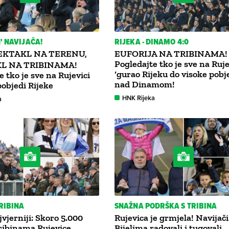
' NAVIJAČA!
RIJEKA - DINAMO 4:0
EKTAKL NA TERENU,
EUFORIJA NA TRIBINAMA!
Pogledajte tko je sve na Ruje
L NA TRIBINAMA!
‘gurao Rijeku do visoke pobj
e tko je sve na Rujevici
nad Dinamom!
pobjedi Rijeke
HNK Rijeka
a
TRIBINA
SNAŽNA PODRŠKA S TRIBINA
jvjerniji: Skoro 5.000
Rujevica je grmjela! Navijači
ribinama Rujevice,
Bijelima radovali i tugovali.