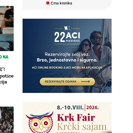
Crna kronika
O NA
’!
epotice
cija