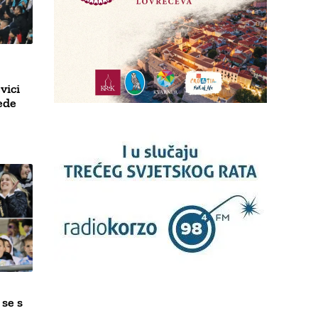
vici
ede
 se s