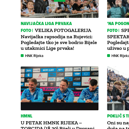
NAVIJAČKA LIGA PRVAKA
'NA POGON
FOTO |
VELIKA FOTOGALERIJA
FOTO |
SP
Navijačka rapsodija na Rujevici:
SPEKTAK
Pogledajte tko je sve bodrio Bijele
Pogledajt
u utakmici Lige prvaka!
uživao u 
HNK Rijeka
HNK Rijek
HMNL
POKLIČ S 
U PETAK HMNK RIJEKA –
Oni su na
TORCIDA (18.30) Bijeli u Dvorani
duša na t