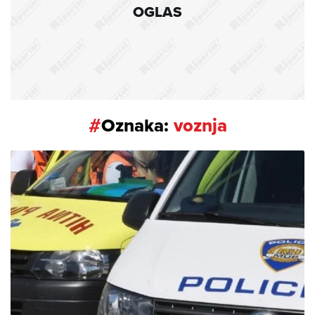
OGLAS
#
Oznaka:
voznja