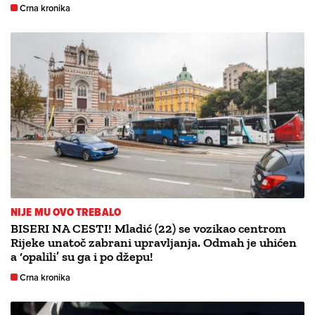
Crna kronika
NIJE MU OVO TREBALO
BISERI NA CESTI! Mladić (22) se vozikao centrom
Rijeke unatoč zabrani upravljanja. Odmah je uhićen
a ‘opalili’ su ga i po džepu!
Crna kronika