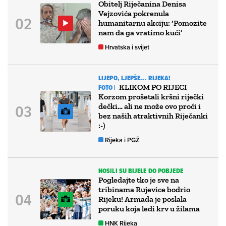
Obitelj Riječanina Denisa
Vejzovića pokrenula
humanitarnu akciju: ‘Pomozite
nam da ga vratimo kući’
Hrvatska i svijet
LIJEPO, LJEPŠE... RIJEKA!
KLIKOM PO RIJECI
FOTO |
Korzom prošetali kršni riječki
dečki… ali ne može ovo proći i
bez naših atraktivnih Riječanki
:-)
Rijeka i PGŽ
NOSILI SU BIJELE DO POBJEDE
Pogledajte tko je sve na
tribinama Rujevice bodrio
Rijeku! Armada je poslala
poruku koja ledi krv u žilama
HNK Rijeka