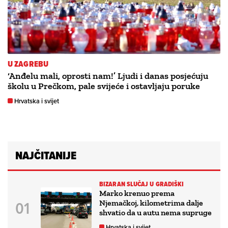
U ZAGREBU
‘Anđelu mali, oprosti nam!’ Ljudi i danas posjećuju
školu u Prečkom, pale svijeće i ostavljaju poruke
Hrvatska i svijet
NAJČITANIJE
BIZARAN SLUČAJ U GRADIŠKI
Marko krenuo prema
Njemačkoj, kilometrima dalje
shvatio da u autu nema supruge
Hrvatska i svijet