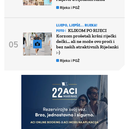
Rijeka i PGŽ
LIJEPO, LJEPŠE... RIJEKA!
KLIKOM PO RIJECI
FOTO |
Korzom prošetali kršni riječki
dečki… ali ne može ovo proći i
bez naših atraktivnih Riječanki
:-)
Rijeka i PGŽ