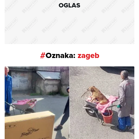
OGLAS
#
Oznaka:
zageb