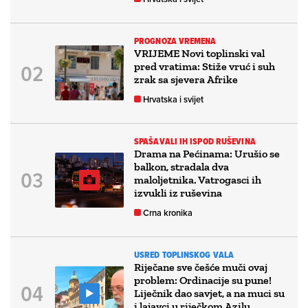
PROGNOZA VREMENA
VRIJEME Novi toplinski val
pred vratima: Stiže vruć i suh
zrak sa sjevera Afrike
Hrvatska i svijet
SPAŠAVALI IH ISPOD RUŠEVINA
Drama na Pećinama: Urušio se
balkon, stradala dva
maloljetnika. Vatrogasci ih
izvukli iz ruševina
Crna kronika
USRED TOPLINSKOG VALA
Riječane sve češće muči ovaj
problem: Ordinacije su pune!
Liječnik dao savjet, a na muci su
i lajavci u riječkom Azilu