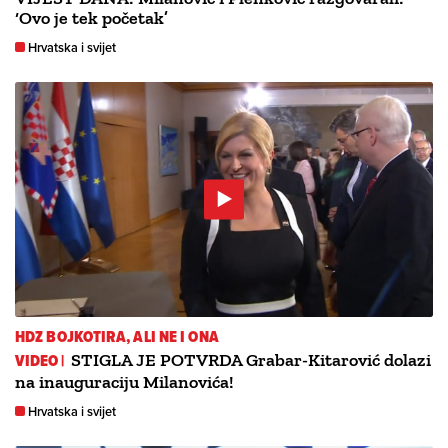
‘Ovo je tek početak’
Hrvatska i svijet
HDZ BOJKOTIRA, ALI NE I ONA
VIDEO |
STIGLA JE POTVRDA Grabar-Kitarović dolazi
na inauguraciju Milanovića!
Hrvatska i svijet