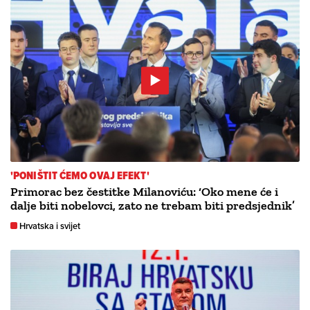
'PONIŠTIT ĆEMO OVAJ EFEKT'
Primorac bez čestitke Milanoviću: ‘Oko mene će i
dalje biti nobelovci, zato ne trebam biti predsjednik’
Hrvatska i svijet