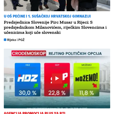
U OŠ PEĆINE I 1. SUŠAČKOJ HRVATSKOJ GIMNAZIJI
Predsjednica Slovenije Pirc Musar u Rijeci: S
predsjednikom Milanovićem, riječkim Slovencima i
učenicima koji uče slovenski
Rijeka i PGŽ
AGENCIJA PROMOCIJA PLUS YA RTL