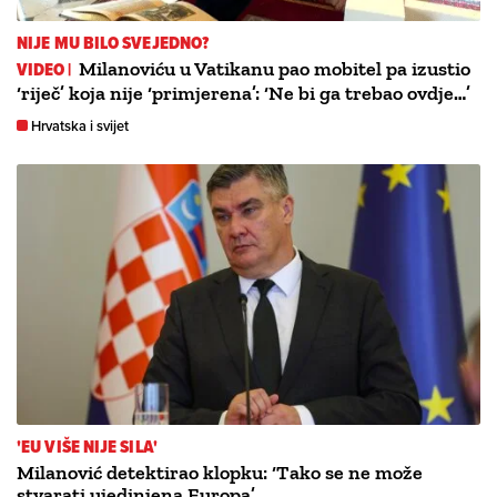
NIJE MU BILO SVEJEDNO?
VIDEO |
Milanoviću u Vatikanu pao mobitel pa izustio
‘riječ’ koja nije ‘primjerena’: ‘Ne bi ga trebao ovdje…’
Hrvatska i svijet
'EU VIŠE NIJE SILA'
Milanović detektirao klopku: ‘Tako se ne može
stvarati ujedinjena Europa’