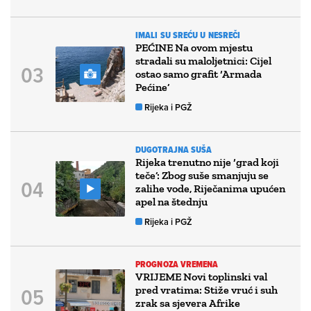
IMALI SU SREĆU U NESREČI
PEĆINE Na ovom mjestu
stradali su maloljetnici: Cijel
ostao samo grafit ‘Armada
Pećine’
Rijeka i PGŽ
DUGOTRAJNA SUŠA
Rijeka trenutno nije ‘grad koji
teče’: Zbog suše smanjuju se
zalihe vode, Riječanima upućen
apel na štednju
Rijeka i PGŽ
PROGNOZA VREMENA
VRIJEME Novi toplinski val
pred vratima: Stiže vruć i suh
zrak sa sjevera Afrike