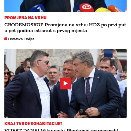
PROMJENA NA VRHU
CRODEMOSKOP Promjena na vrhu: HDZ po prvi put
u pet godina istisnut s prvog mjesta
Hrvatska i svijet
KRAJ TVRDE KOHABITACIJE?
VIJEST DANA! Milanović i Plenković razgovarali!