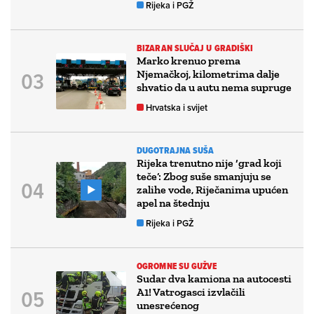
Rijeka i PGŽ
BIZARAN SLUČAJ U GRADIŠKI
Marko krenuo prema
Njemačkoj, kilometrima dalje
shvatio da u autu nema supruge
Hrvatska i svijet
DUGOTRAJNA SUŠA
Rijeka trenutno nije ‘grad koji
teče’: Zbog suše smanjuju se
zalihe vode, Riječanima upućen
apel na štednju
Rijeka i PGŽ
OGROMNE SU GUŽVE
Sudar dva kamiona na autocesti
A1! Vatrogasci izvlačili
unesrećenog