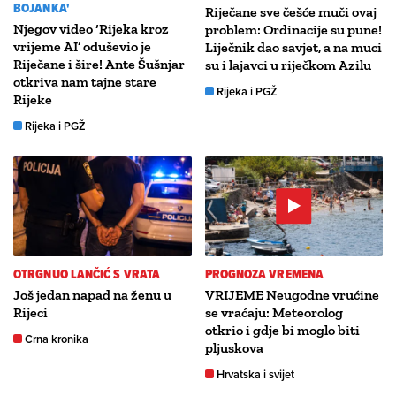
BOJANKA'
Riječane sve češće muči ovaj
Njegov video ‘Rijeka kroz
problem: Ordinacije su pune!
vrijeme AI’ oduševio je
Liječnik dao savjet, a na muci
Riječane i šire! Ante Šušnjar
su i lajavci u riječkom Azilu
otkriva nam tajne stare
Rijeka i PGŽ
Rijeke
Rijeka i PGŽ
OTRGNUO LANČIĆ S VRATA
PROGNOZA VREMENA
Još jedan napad na ženu u
VRIJEME Neugodne vrućine
Rijeci
se vraćaju: Meteorolog
otkrio i gdje bi moglo biti
Crna kronika
pljuskova
Hrvatska i svijet