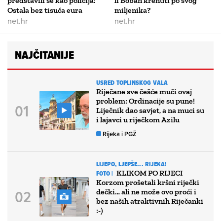
predstavili se kao policija:
li Boban krenuti po svog
Ostala bez tisuća eura
miljenika?
net.hr
net.hr
NAJČITANIJE
USRED TOPLINSKOG VALA
Riječane sve češće muči ovaj
problem: Ordinacije su pune!
Liječnik dao savjet, a na muci su
i lajavci u riječkom Azilu
Rijeka i PGŽ
LIJEPO, LJEPŠE... RIJEKA!
KLIKOM PO RIJECI
FOTO |
Korzom prošetali kršni riječki
dečki… ali ne može ovo proći i
bez naših atraktivnih Riječanki
:-)