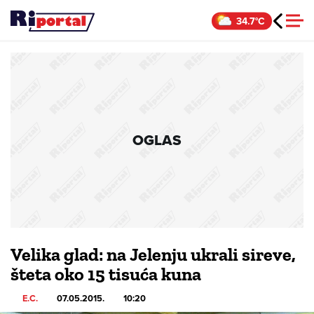
Skip
34.7°C
to
content
OGLAS
Velika glad: na Jelenju ukrali sireve,
šteta oko 15 tisuća kuna
E.C.
07.05.2015.
10:20