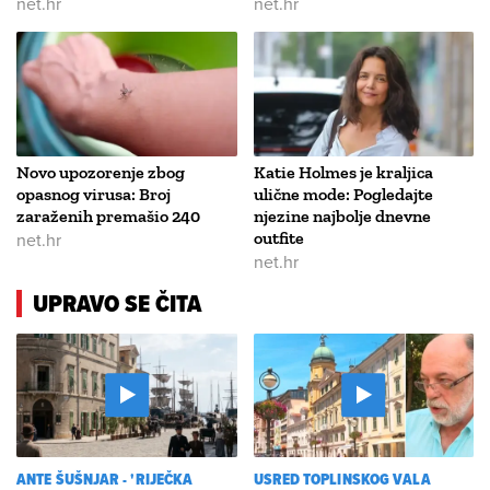
net.hr
net.hr
Novo upozorenje zbog
Katie Holmes je kraljica
opasnog virusa: Broj
ulične mode: Pogledajte
zaraženih premašio 240
njezine najbolje dnevne
net.hr
outfite
net.hr
UPRAVO SE ČITA
ANTE ŠUŠNJAR - 'RIJEČKA
USRED TOPLINSKOG VALA