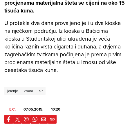
procjenama materijalna šteta se cijeni na oko 15
tisuća kuna.
U protekla dva dana provaljeno je i u dva kioska
na riječkom području. Iz kioska u Bačićima i
kioska u Studentskoj ulici ukradena je veća
količina raznih vrsta cigareta i duhana, a dvjema
zagrebačkim tvrtkama počinjena je prema prvim
procjenama materijalna šteta u iznosu od više
desetaka tisuća kuna.
jelenje
krađa
sir
E.C.
07.05.2015.
10:20