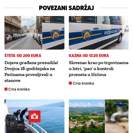
POVEZANI SADRŽAJ
ŠTETA OD 200 EURA
KAZNA OD 1320 EURA
Dojava građana presudila!
Slovenac krao po trgovinama
Dvojica 18-godišnjaka na
u Istri, ‘pao’ u kontroli
Pećinama provaljivali u
prometa u Ičićima
stanove
Crna kronika
Crna kronika