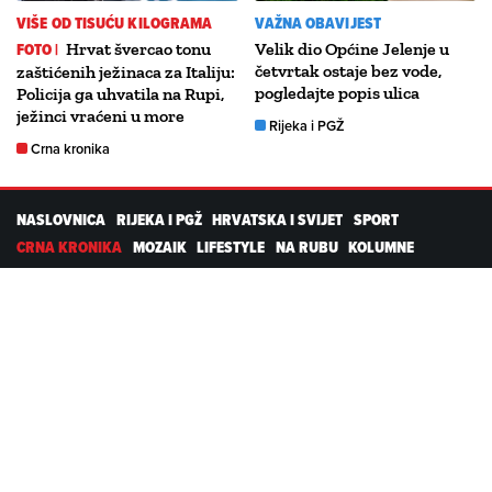
VIŠE OD TISUĆU KILOGRAMA
VAŽNA OBAVIJEST
FOTO |
Hrvat švercao tonu
Velik dio Općine Jelenje u
četvrtak ostaje bez vode,
zaštićenih ježinaca za Italiju:
pogledajte popis ulica
Policija ga uhvatila na Rupi,
ježinci vraćeni u more
Rijeka i PGŽ
Crna kronika
NASLOVNICA
RIJEKA I PGŽ
HRVATSKA I SVIJET
SPORT
CRNA KRONIKA
MOZAIK
LIFESTYLE
NA RUBU
KOLUMNE
PROMO
RTL DIGITALNI PROIZVODI
Kolačići
Postavke kolačića
Pravila privatnosti
Servisne informacije
Uvjeti korištenja
Pošalji vijest
Kontakt