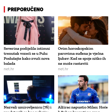
PREPORUČENO
Severina podijelila intimni
Ovim horoskopskim
trenutak vozeći se u Pulu:
parovima suđena je vječna
Poslušajte kako zvuči nova
ljubav: Kad se spoje nitko ih
balada
ne može rastaviti
net.hr
net.hr
Nazvali umirovljenicu (76) i
Alžirac napustio Milan: Hoće