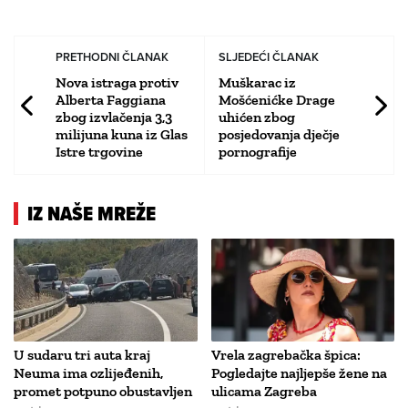
PRETHODNI ČLANAK
SLJEDEĆI ČLANAK
Nova istraga protiv
Muškarac iz
Alberta Faggiana
Mošćenićke Drage
zbog izvlačenja 3,3
uhićen zbog
milijuna kuna iz Glas
posjedovanja dječje
Istre trgovine
pornografije
IZ NAŠE MREŽE
U sudaru tri auta kraj
Vrela zagrebačka špica:
Neuma ima ozlijeđenih,
Pogledajte najljepše žene na
promet potpuno obustavljen
ulicama Zagreba