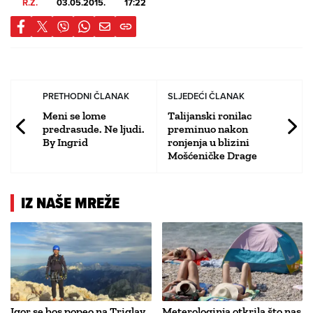
R.Z.
03.05.2015.
17:22
PRETHODNI ČLANAK
SLJEDEĆI ČLANAK
Meni se lome
Talijanski ronilac
predrasude. Ne ljudi.
preminuo nakon
By Ingrid
ronjenja u blizini
Mošćeničke Drage
IZ NAŠE MREŽE
Igor se bos popeo na Triglav,
Meterologinja otkrila što nas