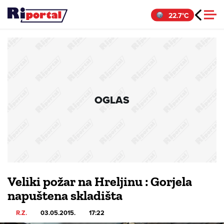
Skip
22.7°C
to
content
OGLAS
Veliki požar na Hreljinu : Gorjela
napuštena skladišta
R.Z.
03.05.2015.
17:22