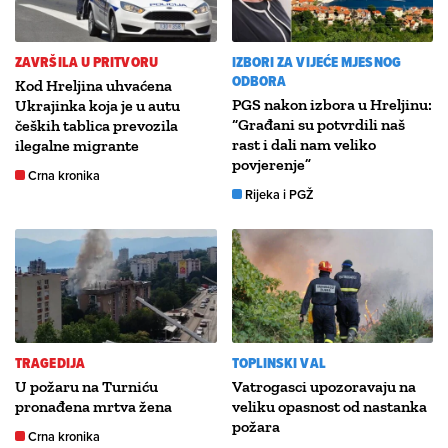
ZAVRŠILA U PRITVORU
IZBORI ZA VIJEĆE MJESNOG
ODBORA
Kod Hreljina uhvaćena
PGS nakon izbora u Hreljinu:
Ukrajinka koja je u autu
“Građani su potvrdili naš
čeških tablica prevozila
rast i dali nam veliko
ilegalne migrante
povjerenje”
Crna kronika
Rijeka i PGŽ
TRAGEDIJA
TOPLINSKI VAL
U požaru na Turniću
Vatrogasci upozoravaju na
pronađena mrtva žena
veliku opasnost od nastanka
požara
Crna kronika