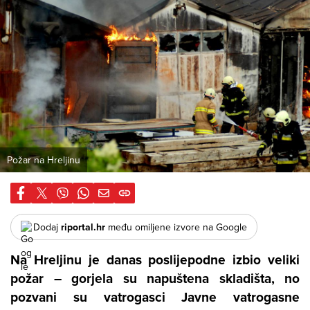
Požar na Hreljinu
Dodaj
riportal.hr
među omiljene izvore na Google
Na Hreljinu je danas poslijepodne izbio veliki
požar – gorjela su napuštena skladišta, no
pozvani su vatrogasci Javne vatrogasne