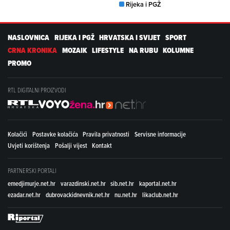
Rijeka i PGŽ
NASLOVNICA
RIJEKA I PGŽ
HRVATSKA I SVIJET
SPORT
CRNA KRONIKA
MOZAIK
LIFESTYLE
NA RUBU
KOLUMNE
PROMO
RTL DIGITALNI PROIZVODI
Kolačići
Postavke kolačića
Pravila privatnosti
Servisne informacije
Uvjeti korištenja
Pošalji vijest
Kontakt
PARTNERSKI PORTALI
emedjimurje.net.hr
varazdinski.net.hr
sib.net.hr
kaportal.net.hr
ezadar.net.hr
dubrovackidnevnik.net.hr
nu.net.hr
likaclub.net.hr