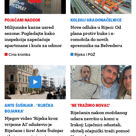
POJAČANI NADZOR
KOLEGIJ GRADONAČELNICE
Milijunske kazne usred
Nove odluke u Rijeci: Od
sezone: Pogledajte kako
plana protiv buke i e-
inspekcija zapečaćuje
romobila do novih
apartmane i kuće za odmor
spremnika na Belvederu
Crna kronika
Rijeka i PGŽ
ANTE ŠUŠNJAR - 'RIJEČKA
'NE TRAŽIMO NOVAC'
BOJANKA'
Riječanin nakon moždanog
Njegov video ‘Rijeka kroz
udara završio u komi u
vrijeme AI’ oduševio je
Irskoj: Liječnici odustali,
Riječane i šire! Ante Šušnjar
obitelj očajnički traži pomoć