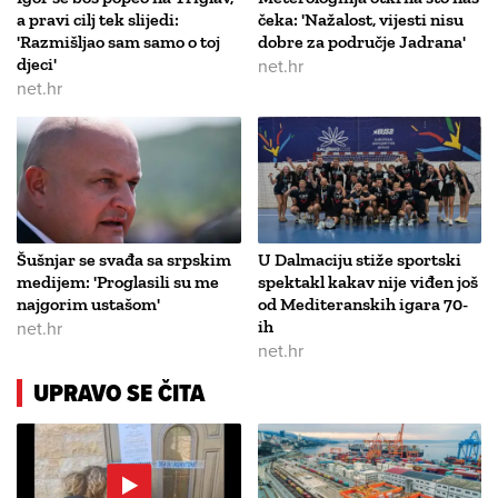
a pravi cilj tek slijedi:
čeka: 'Nažalost, vijesti nisu
'Razmišljao sam samo o toj
dobre za područje Jadrana'
djeci'
net.hr
net.hr
Šušnjar se svađa sa srpskim
U Dalmaciju stiže sportski
medijem: 'Proglasili su me
spektakl kakav nije viđen još
najgorim ustašom'
od Mediteranskih igara 70-
net.hr
ih
net.hr
UPRAVO SE ČITA