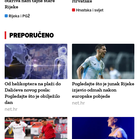
otkriva nam tajne stare
Hrvatske
Rijeke
Hrvatska i svijet
Rijeka i PGŽ
PREPORUČENO
Od helikoptera na plaži do
Pogledajte što je junak Rijeke
Dalićeva novog posla:
izjavio odmah nakon
Pogledajte što je obilježilo
europske pobjede
dan
net.hr
net.hr