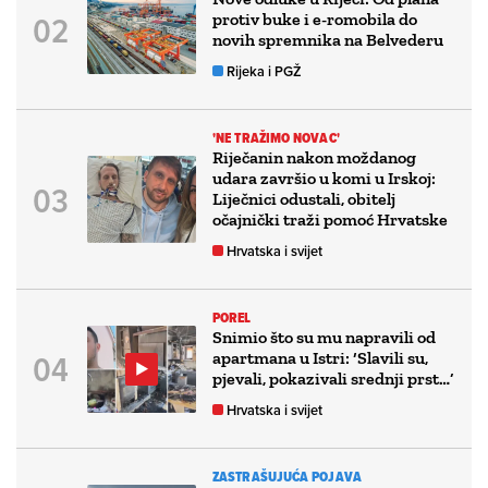
protiv buke i e-romobila do
novih spremnika na Belvederu
Rijeka i PGŽ
'NE TRAŽIMO NOVAC'
Riječanin nakon moždanog
udara završio u komi u Irskoj:
Liječnici odustali, obitelj
očajnički traži pomoć Hrvatske
Hrvatska i svijet
POREL
Snimio što su mu napravili od
apartmana u Istri: ‘Slavili su,
pjevali, pokazivali srednji prst…’
Hrvatska i svijet
ZASTRAŠUJUĆA POJAVA