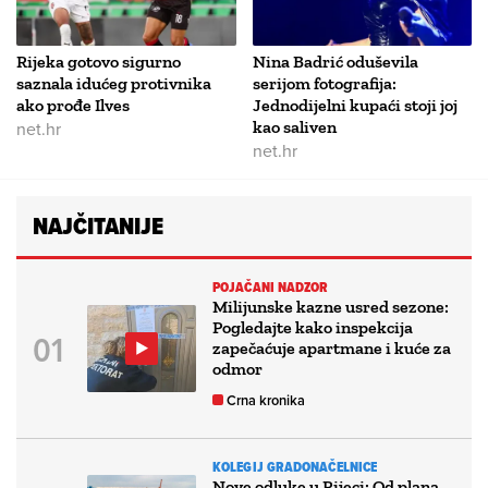
Rijeka gotovo sigurno
Nina Badrić oduševila
saznala idućeg protivnika
serijom fotografija:
ako prođe Ilves
Jednodijelni kupaći stoji joj
net.hr
kao saliven
net.hr
NAJČITANIJE
POJAČANI NADZOR
Milijunske kazne usred sezone:
Pogledajte kako inspekcija
zapečaćuje apartmane i kuće za
odmor
Crna kronika
KOLEGIJ GRADONAČELNICE
Nove odluke u Rijeci: Od plana