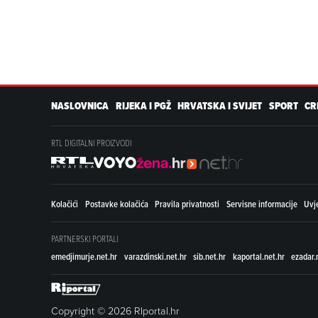
NASLOVNICA
RIJEKA I PGŽ
HRVATSKA I SVIJET
SPORT
CR
RTL DIGITALNI PROIZVODI
Kolačići
Postavke kolačića
Pravila privatnosti
Servisne informacije
Uvje
PARTNERSKI PORTALI
emedjimurje.net.hr
varazdinski.net.hr
sib.net.hr
kaportal.net.hr
ezadar.
Copyright © 2026 RIportal.hr