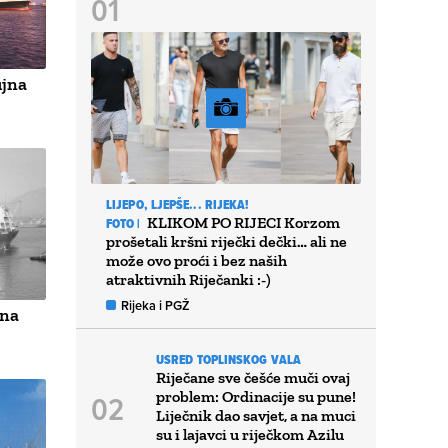
ujna
LIJEPO, LJEPŠE... RIJEKA!
KLIKOM PO RIJECI Korzom
FOTO |
prošetali kršni riječki dečki… ali ne
može ovo proći i bez naših
atraktivnih Riječanki :-)
Rijeka i PGŽ
jna
USRED TOPLINSKOG VALA
Riječane sve češće muči ovaj
problem: Ordinacije su pune!
Liječnik dao savjet, a na muci
su i lajavci u riječkom Azilu