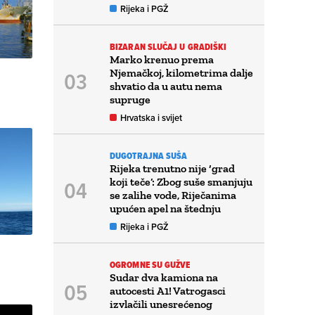
Rijeka i PGŽ
BIZARAN SLUČAJ U GRADIŠKI
Marko krenuo prema
Njemačkoj, kilometrima dalje
shvatio da u autu nema
supruge
Hrvatska i svijet
DUGOTRAJNA SUŠA
Rijeka trenutno nije ‘grad
koji teče’: Zbog suše smanjuju
se zalihe vode, Riječanima
upućen apel na štednju
Rijeka i PGŽ
OGROMNE SU GUŽVE
Sudar dva kamiona na
autocesti A1! Vatrogasci
izvlačili unesrećenog