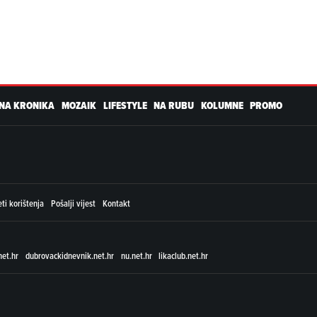
NA KRONIKA
MOZAIK
LIFESTYLE
NA RUBU
KOLUMNE
PROMO
ti korištenja
Pošalji vijest
Kontakt
net.hr
dubrovackidnevnik.net.hr
nu.net.hr
likaclub.net.hr