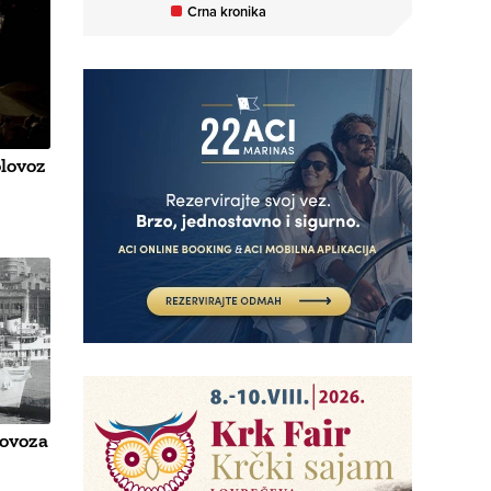
Crna kronika
olovoz
lovoza