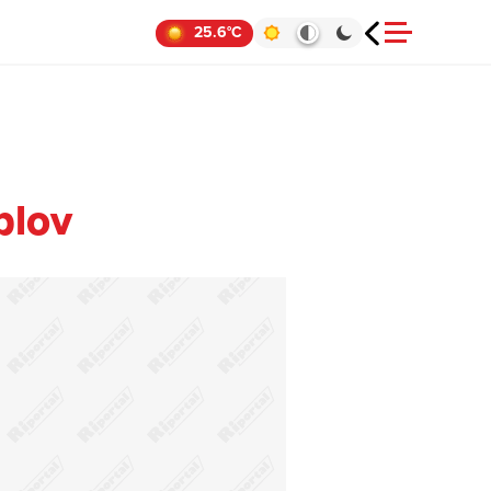
25.6°C
plov