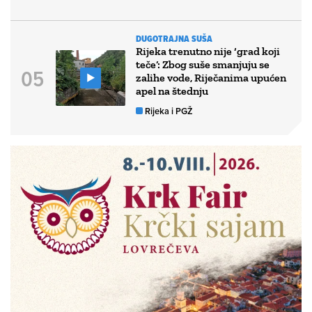
DUGOTRAJNA SUŠA
Rijeka trenutno nije ‘grad koji
teče’: Zbog suše smanjuju se
zalihe vode, Riječanima upućen
apel na štednju
Rijeka i PGŽ