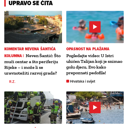
UPRAVO SE ČITA
KOMENTAR NEVENA ŠANTIĆA
OPASNOST NA PLAŽAMA
KOLUMNA |
Neven Šantić: Što
Pogledajte video: U Istri
uhićen Talijan koji je snimao
muči centar a što periferiju
golu djecu. Evo kako
Rijeke – i može li se
prepoznati pedofila!
uravnotežiti razvoj grada?
Hrvatska i svijet
R.Z.