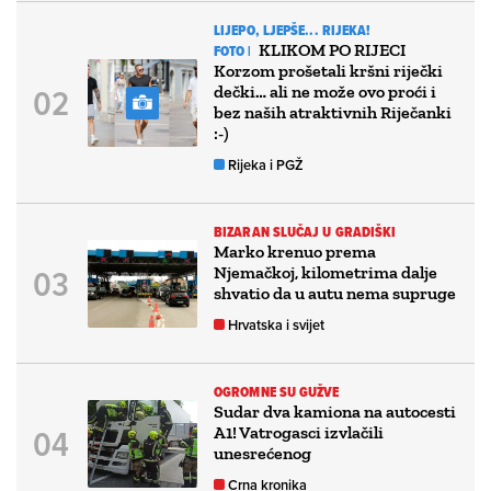
LIJEPO, LJEPŠE... RIJEKA!
KLIKOM PO RIJECI
FOTO |
Korzom prošetali kršni riječki
dečki… ali ne može ovo proći i
bez naših atraktivnih Riječanki
:-)
Rijeka i PGŽ
BIZARAN SLUČAJ U GRADIŠKI
Marko krenuo prema
Njemačkoj, kilometrima dalje
shvatio da u autu nema supruge
Hrvatska i svijet
OGROMNE SU GUŽVE
Sudar dva kamiona na autocesti
A1! Vatrogasci izvlačili
unesrećenog
Crna kronika