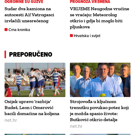
OGROMNE SU GUŽVE
PROGNOZA VREMENA
Sudar dva kamiona na
VRIJEME Neugodne vrućine
autocesti A1! Vatrogasci
se vraćaju: Meteorolog
izvlačili unesrećenog
otkrio i gdje bi moglo biti
pljuskova
Crna kronika
Hrvatska i svijet
PREPORUČENO
Osijek upravo 'razbija'
Strojovođa u ključnom
Rudeš, Leon i Omerović
trenutku povukao potez koji
bacili domaćine na koljena
je možda spasio živote:
net.hr
Butković otkrio detalje
net.hr