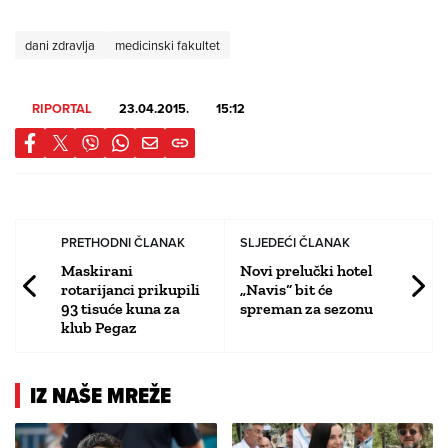
dani zdravlja
medicinski fakultet
RIPORTAL
23.04.2015.
15:12
PRETHODNI ČLANAK
SLJEDEĆI ČLANAK
Maskirani
Novi prelučki hotel
rotarijanci prikupili
„Navis“ bit će
93 tisuće kuna za
spreman za sezonu
klub Pegaz
IZ NAŠE MREŽE