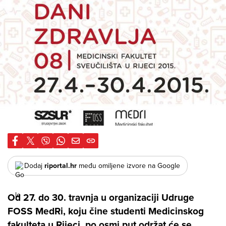
Dodaj
riportal.hr
među omiljene izvore na Google
Od 27. do 30. travnja u organizaciji Udruge
FOSS MedRi, koju čine studenti Medicinskog
fakulteta u Rijeci, po osmi put održat će se