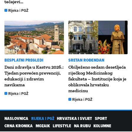
tečajevi…
Rijeka i PGŽ
BESPLATNI PREGLEDI
SRETAN ROĐENDAN
Dani zdravlja u Kastvu 2026.:
Obilježeno sedam desetljeća
Tjedan posvećen prevenciji,
riječkog Medicinskog
edukaciji i zdravim
fakulteta – Institucije koja je
navikama
oblikovala hrvatsku
medicinu
Rijeka i PGŽ
Rijeka i PGŽ
NASLOVNICA
RIJEKA I PGŽ
HRVATSKA I SVIJET
SPORT
CRNA KRONIKA
MOZAIK
LIFESTYLE
NA RUBU
KOLUMNE