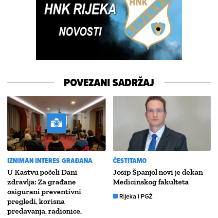
POVEZANI SADRŽAJ
IZNIMAN INTERES GRAĐANA
ČESTITAMO
U Kastvu počeli Dani
Josip Španjol novi je dekan
zdravlja: Za građane
Medicinskog fakulteta
osigurani preventivni
Rijeka i PGŽ
pregledi, korisna
predavanja, radionice,