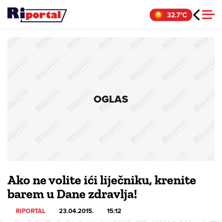
Skip
32.7°C
to
content
OGLAS
Ako ne volite ići liječniku, krenite
barem u Dane zdravlja!
RIPORTAL
23.04.2015.
15:12