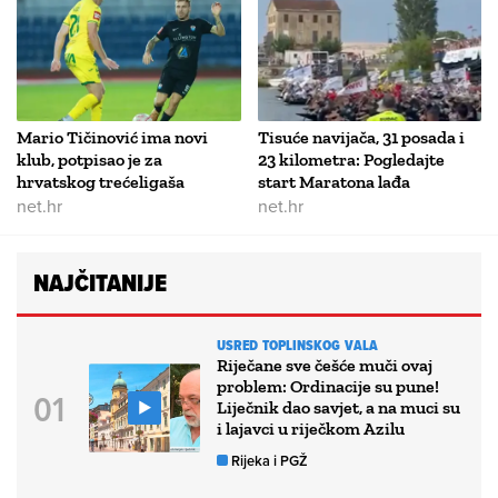
Mario Tičinović ima novi
Tisuće navijača, 31 posada i
klub, potpisao je za
23 kilometra: Pogledajte
hrvatskog trećeligaša
start Maratona lađa
net.hr
net.hr
NAJČITANIJE
USRED TOPLINSKOG VALA
Riječane sve češće muči ovaj
problem: Ordinacije su pune!
Liječnik dao savjet, a na muci su
i lajavci u riječkom Azilu
Rijeka i PGŽ