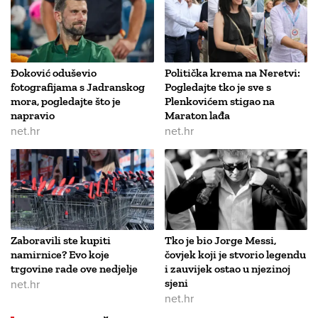
Đoković oduševio
Politička krema na Neretvi:
fotografijama s Jadranskog
Pogledajte tko je sve s
mora, pogledajte što je
Plenkovićem stigao na
napravio
Maraton lađa
net.hr
net.hr
Zaboravili ste kupiti
Tko je bio Jorge Messi,
namirnice? Evo koje
čovjek koji je stvorio legendu
trgovine rade ove nedjelje
i zauvijek ostao u njezinoj
net.hr
sjeni
net.hr