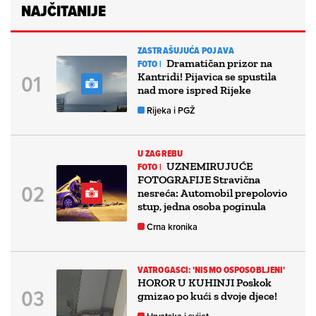
NAJČITANIJE
ZASTRAŠUJUĆA POJAVA
Dramatičan prizor na
FOTO |
Kantridi! Pijavica se spustila
nad more ispred Rijeke
Rijeka i PGŽ
U ZAGREBU
UZNEMIRUJUĆE
FOTO |
FOTOGRAFIJE Stravična
nesreća: Automobil prepolovio
stup, jedna osoba poginula
Crna kronika
VATROGASCI: 'NISMO OSPOSOBLJENI'
HOROR U KUHINJI Poskok
gmizao po kući s dvoje djece!