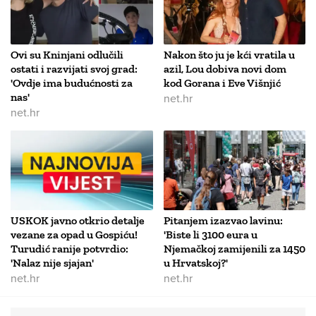
Ovi su Kninjani odlučili
Nakon što ju je kći vratila u
ostati i razvijati svoj grad:
azil, Lou dobiva novi dom
'Ovdje ima budućnosti za
kod Gorana i Eve Višnjić
nas'
net.hr
net.hr
USKOK javno otkrio detalje
Pitanjem izazvao lavinu:
vezane za opad u Gospiću!
'Biste li 3100 eura u
Turudić ranije potvrdio:
Njemačkoj zamijenili za 1450
'Nalaz nije sjajan'
u Hrvatskoj?'
net.hr
net.hr