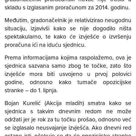
skladu s izglasanim proračunom za 2014. godinu.
Međutim, gradonačelnik je relativizirao neugodnu
situaciju, izjavivši kako se nije dogodilo ništa
spektakularno, te kako će izvješće o izvršenju
proračuna ići na iduću sjednicu.
Prema informacijama kojima raspolažemo, ova je
sjednica sazvana samo zbog te točke, zato što
izvješće mora biti usvojeno u prvoj polovici
godine, odnosno kako tumače opozicijske
stranke – do 1. lipnja.
Bojan Kurelić (Akcija mladih) smatra kako se
sjednica s takvim dnevnim redom ne može
održati jer je rok za tu točku prošao, odnosno već
se izglasalo neusvajanje izvješća. Ako dnevni red
ostane isti, očekuje se da će opozicijske stranke