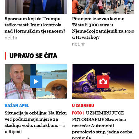
Sporazum koji će Trumpu
Pitanjem izazvao lavinu:
teško pasti: Iranu kontrola
'Biste li 3100 eura u
nad Hormuškim tjesnacem?
Njemačkoj zamijenili za 1450
net.hr
u Hrvatskoj?'
net.hr
UPRAVO SE ČITA
VAŽAN APEL
U ZAGREBU
Situacija je ozbiljna: Na Krku
FOTO |
UZNEMIRUJUĆE
već poduzimaju mjere za
FOTOGRAFIJE Stravična
štednju vode, neslužbeno – i
nesreća: Automobil
u Rijeci!
prepolovio stup, jedna osoba
poginula