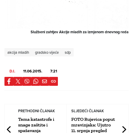
Službeni zahtjev Akcije mladih za izmjenom dnevnog reda
akcija mladih
gradsko vijeće
sdp
D.I.
11.06.2015.
7:21
PRETHODNI ČLANAK
SLJEDEĆI ČLANAK
Tema katastrofe i
FOTO Rujevica poput
snage zaštite i
mravinjaka: Ujutro
spašavanja
11. srpnja pregled