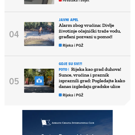
Hrvatska i svijet
JAVNI APEL
Alarm zbog vrućina: Divlje
životinje očajnički traže vodu,
građani pozvani u pomoć!
Rijeka i PGŽ
GDJE SU SVI?!
Rijeka kao grad duhova!
FOTO |
Sunce, vrućina i praznik
ispraznili grad: Pogledajte kako
danas izgledaju gradske ulice
Rijeka i PGŽ