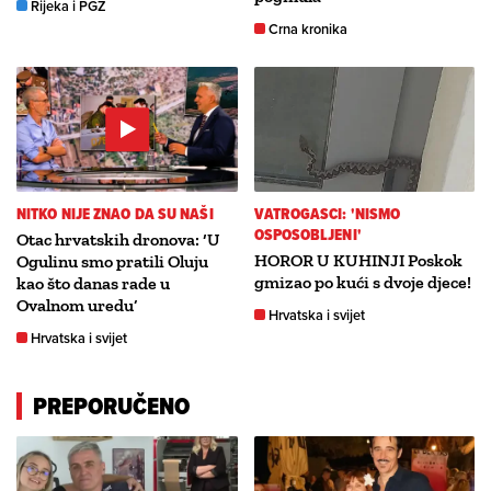
Rijeka i PGŽ
Crna kronika
NITKO NIJE ZNAO DA SU NAŠI
VATROGASCI: 'NISMO
OSPOSOBLJENI'
Otac hrvatskih dronova: ‘U
HOROR U KUHINJI Poskok
Ogulinu smo pratili Oluju
gmizao po kući s dvoje djece!
kao što danas rade u
Ovalnom uredu’
Hrvatska i svijet
Hrvatska i svijet
PREPORUČENO