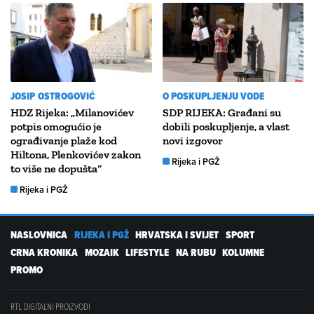
JOSIP OSTROGOVIĆ
O POSKUPLJENJU VODE
HDZ Rijeka: „Milanovićev
SDP RIJEKA: Građani su
potpis omogućio je
dobili poskupljenje, a vlast
ograđivanje plaže kod
novi izgovor
Hiltona, Plenkovićev zakon
Rijeka i PGŽ
to više ne dopušta“
Rijeka i PGŽ
NASLOVNICA
RIJEKA I PGŽ
HRVATSKA I SVIJET
SPORT
CRNA KRONIKA
MOZAIK
LIFESTYLE
NA RUBU
KOLUMNE
PROMO
RTL DIGITALNI PROIZVODI