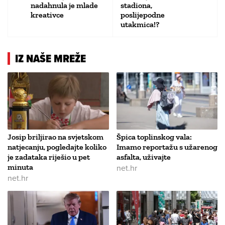
nadahnula je mlade
stadiona,
kreativce
poslijepodne
utakmica!?
IZ NAŠE MREŽE
Josip briljirao na svjetskom
Špica toplinskog vala:
natjecanju, pogledajte koliko
Imamo reportažu s užarenog
je zadataka riješio u pet
asfalta, uživajte
minuta
net.hr
net.hr