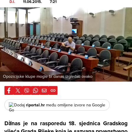
D.I.
11.06.2015.
7:21
Opozicijske klupe mogle bi danas izgledati ovako
Dodaj
riportal.hr
među omiljene izvore na Google
Danas je na rasporedu 18. sjednica Gradskog
vijeća Grada Rijeke koja je sazvana prvenstveno