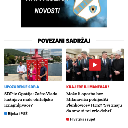
POVEZANI SADRŽAJ
UPOZORENJE SDP-A
KRAJ ERE ILI MANEVAR?
SDP iz Opatije: Zašto Vlada
Može li oporba bez
kažnjava male obiteljske
Milanovića pobijediti
iznajmljivače?
Plenkovićev HDZ? ‘Svi znaju
da smo si mi vrlo dobri’
Rijeka i PGŽ
Hrvatska i svijet