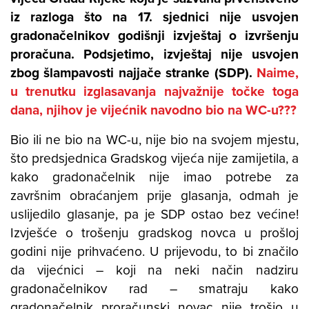
iz razloga što na 17. sjednici nije usvojen
gradonačelnikov godišnji izvještaj o izvršenju
proračuna. Podsjetimo, izvještaj nije usvojen
zbog šlampavosti najjače stranke (SDP).
Naime,
u trenutku izglasavanja najvažnije točke toga
dana, njihov je vijećnik navodno bio na WC-u???
Bio ili ne bio na WC-u, nije bio na svojem mjestu,
što predsjednica Gradskog vijeća nije zamijetila, a
kako gradonačelnik nije imao potrebe za
završnim obraćanjem prije glasanja, odmah je
uslijedilo glasanje, pa je SDP ostao bez većine!
Izvješće o trošenju gradskog novca u prošloj
godini nije prihvaćeno. U prijevodu, to bi značilo
da vijećnici – koji na neki način nadziru
gradonačelnikov rad – smatraju kako
gradonačelnik proračunski novac nije trošio u