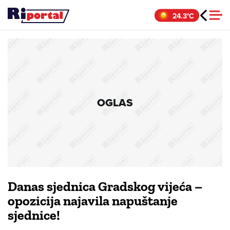
Skip
24.3°C
to
content
OGLAS
Danas sjednica Gradskog vijeća –
opozicija najavila napuštanje
sjednice!