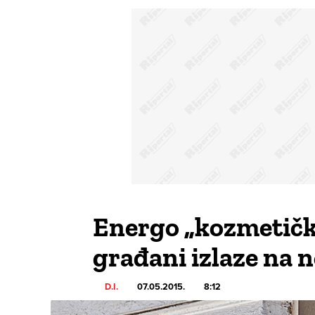
Energo „kozmetički“
građani izlaze na 
D.I.
07.05.2015.
8:12