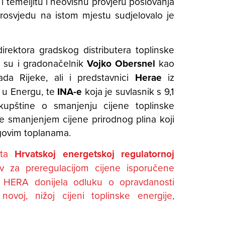
, i temeljitu i neovisnu provjeru poslovanja
osvjedu na istom mjestu sudjelovalo je
rektora gradskog distributera toplinske
i su i gradonačelnik
Vojko Obersnel
kao
ada Rijeke, ali i predstavnici
Herae
iz
a u Energu, te
INA-e
koja je suvlasnik s 9,1
kupštine o smanjenju cijene toplinske
e smanjenjem cijene prirodnog plina koji
rgovim toplanama.
nta
Hrvatskoj energetskoj regulatornoj
v za preregulacijom cijene isporučene
e HERA donijela odluku o opravdanosti
novoj, nižoj cijeni toplinske energije,