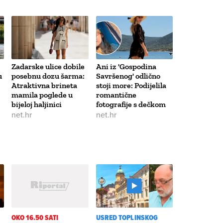
Zadarske ulice dobile
Ani iz 'Gospodina
u
posebnu dozu šarma:
Savršenog' odlično
Atraktivna brineta
stoji more: Podijelila
mamila poglede u
romantične
bijeloj haljinici
fotografije s dečkom
net.hr
net.hr
OKO 16.50 SATI
USRED TOPLINSKOG