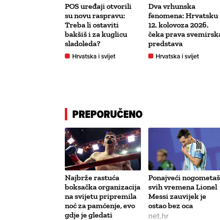
POS uređaji otvorili
Dva vrhunska
su novu raspravu:
fenomena: Hrvatsku
Treba li ostaviti
12. kolovoza 2026.
bakšiš i za kuglicu
čeka prava svemirsk
sladoleda?
predstava
Hrvatska i svijet
Hrvatska i svijet
PREPORUČENO
Najbrže rastuća
Ponajveći nogometaš
boksačka organizacija
svih vremena Lionel
na svijetu pripremila
Messi zauvijek je
noć za pamćenje, evo
ostao bez oca
gdje je gledati
net.hr