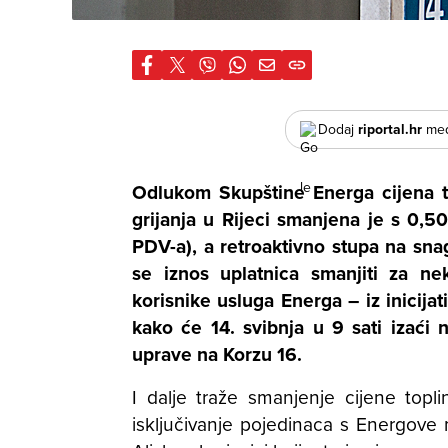
Dodaj
riportal.hr
međ
Odlukom
Skupštine Energa
cijena t
grijanja u Rijeci smanjena je s 0,5
PDV-a), a retroaktivno stupa na snag
se iznos uplatnica smanjiti za ne
korisnike usluga Energa – iz inicija
kako će 14. svibnja u 9 sati izaći
uprave na Korzu 16.
I dalje traže smanjenje cijene topl
isključivanje pojedinaca s Energove