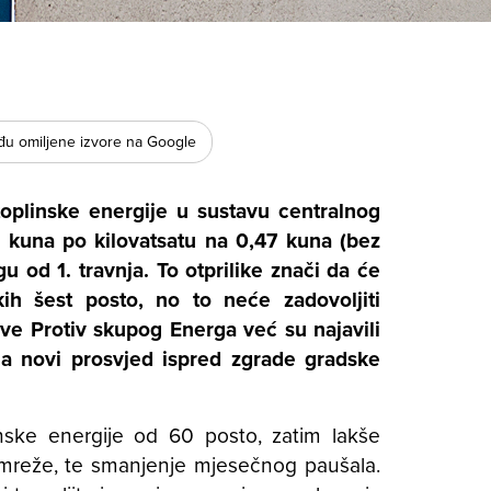
u omiljene izvore na Google
oplinske energije u sustavu centralnog
0 kuna po kilovatsatu na 0,47 kuna (bez
u od 1. travnja. To otprilike znači da će
kih šest posto, no to neće zadovoljiti
tive
Protiv skupog Energa
već su najavili
 na novi prosvjed ispred zgrade gradske
inske energije od 60 posto, zatim lakše
 mreže, te smanjenje mjesečnog paušala.