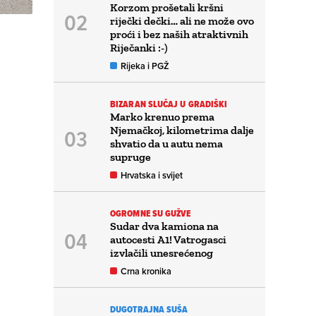
Korzom prošetali kršni
riječki dečki… ali ne može ovo
proći i bez naših atraktivnih
Riječanki :-)
Rijeka i PGŽ
BIZARAN SLUČAJ U GRADIŠKI
Marko krenuo prema
Njemačkoj, kilometrima dalje
shvatio da u autu nema
supruge
Hrvatska i svijet
OGROMNE SU GUŽVE
Sudar dva kamiona na
autocesti A1! Vatrogasci
izvlačili unesrećenog
Crna kronika
DUGOTRAJNA SUŠA