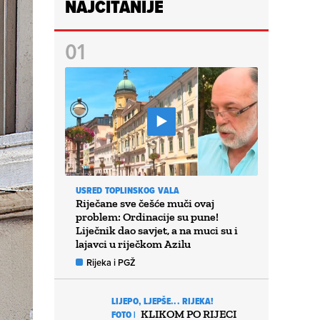
NAJČITANIJE
USRED TOPLINSKOG VALA
Riječane sve češće muči ovaj
problem: Ordinacije su pune!
Liječnik dao savjet, a na muci su i
lajavci u riječkom Azilu
Rijeka i PGŽ
LIJEPO, LJEPŠE... RIJEKA!
KLIKOM PO RIJECI
FOTO |