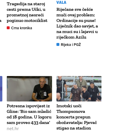
VALA
Tragedija na staroj
cesti prema Učki, u
Riječane sve češće
prometnoj nesreći
muči ovaj problem:
a
poginuo motociklist
Ordinacije su pune!
Liječnik dao savjet, a
Crna kronika
na muci su i lajavci u
riječkom Azilu
Rijeka i PGŽ
Potresna ispovijest iz
Imotski uoči
Gline: 'Bio sam mladić
Thompsonova
od 18 godina. U logoru
koncerta prepun
sam proveo 433 dana'
obožavatelja: Pjevač
net.hr
stigao na stadion