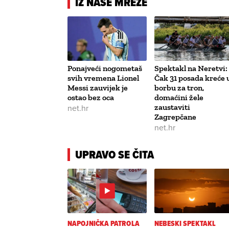
IZ NAŠE MREŽE
Ponajveći nogometaš
Spektakl na Neretvi:
svih vremena Lionel
Čak 31 posada kreće 
Messi zauvijek je
borbu za tron,
ostao bez oca
domaćini žele
net.hr
zaustaviti
Zagrepčane
net.hr
UPRAVO SE ČITA
NAPOJNIČKA PATROLA
NEBESKI SPEKTAKL