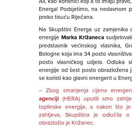
Ali, kao korisnici koji a to imaju pravo
Energa! Podsjetimo, na nedavnom pr
preko tisuću Riječana.
Na Skupštini Energa uz zamjenika di
energije
Marka Križaneca
sudjeloval
predstavnik većinskog vlasnika, Gr
Bologne koja ima 34 posto vlasništv
posto vlasničkog udjela. Odluka s
energije od šest posto obrazložena j
se koristi kao glavni energent u Ene
– Zbog smanjenja cijena energe
agenciji
(HERA) uputili smo zahtje
toplinske energije, a nakon što j
zahtjeva, Skupština je odlučila o 
obrazložio je Križanec.