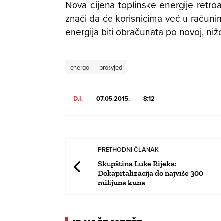
Nova cijena toplinske energije retroa
znači da će korisnicima već u računim
energija biti obračunata po novoj, nižoj
energo
prosvjed
D.I.
07.05.2015.
8:12
PRETHODNI ČLANAK
Skupština Luke Rijeka:
Dokapitalizacija do najviše 300
milijuna kuna