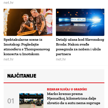
net.hr
Spektakularne scene iz
Detalji užasa kod Slavonskog
Imotskog: Pogledajte
Broda: Nakon svađe
atmosferu s Thompsonovog
posegnula za nožem i ubila
koncerta u Imotskom
partnera
net.hr
net.hr
NAJČITANIJE
BIZARAN SLUČAJ U GRADIŠKI
Marko krenuo prema
Njemačkoj, kilometrima dalje
shvatio da u autu nema supruge