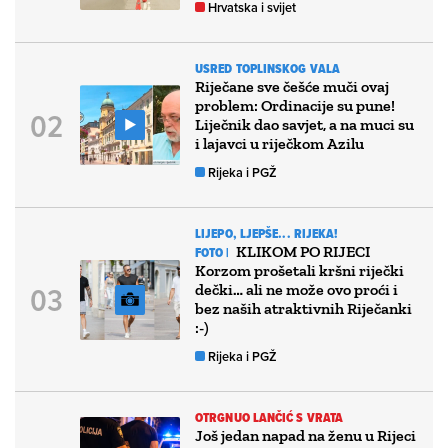
Hrvatska i svijet
USRED TOPLINSKOG VALA
Riječane sve češće muči ovaj
problem: Ordinacije su pune!
Liječnik dao savjet, a na muci su
i lajavci u riječkom Azilu
Rijeka i PGŽ
LIJEPO, LJEPŠE... RIJEKA!
KLIKOM PO RIJECI
FOTO |
Korzom prošetali kršni riječki
dečki… ali ne može ovo proći i
bez naših atraktivnih Riječanki
:-)
Rijeka i PGŽ
OTRGNUO LANČIĆ S VRATA
Još jedan napad na ženu u Rijeci