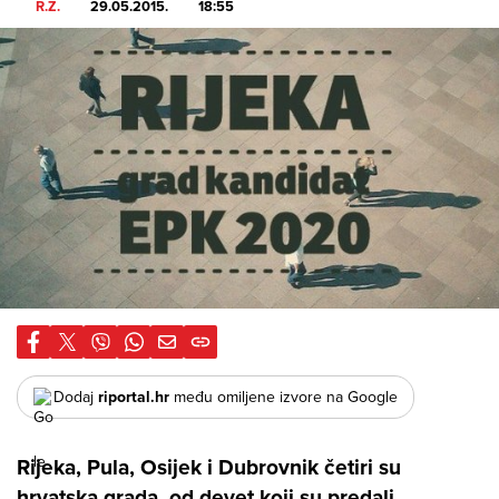
R.Z.
29.05.2015.
18:55
Dodaj
riportal.hr
među omiljene izvore na Google
Rijeka, Pula, Osijek i Dubrovnik četiri su
hrvatska grada, od devet koji su predali