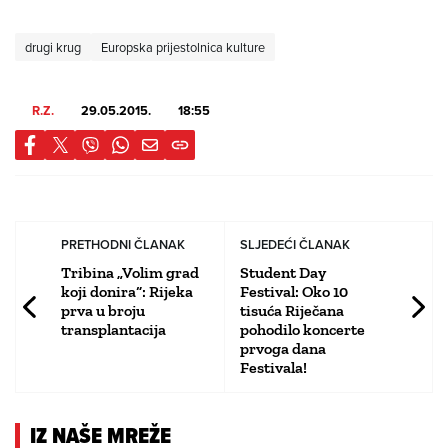
drugi krug
Europska prijestolnica kulture
R.Z.
29.05.2015.
18:55
PRETHODNI ČLANAK
SLJEDEĆI ČLANAK
Tribina „Volim grad
Student Day
koji donira“: Rijeka
Festival: Oko 10
prva u broju
tisuća Riječana
transplantacija
pohodilo koncerte
prvoga dana
Festivala!
IZ NAŠE MREŽE