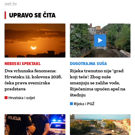
net.hr
UPRAVO SE ČITA
NEBESKI SPEKTAKL
DUGOTRAJNA SUŠA
Dva vrhunska fenomena:
Rijeka trenutno nije ‘grad
Hrvatsku 12. kolovoza 2026.
koji teče’: Zbog suše
čeka prava svemirska
smanjuju se zalihe vode,
predstava
Riječanima upućen apel na
štednju
Hrvatska i svijet
Rijeka i PGŽ