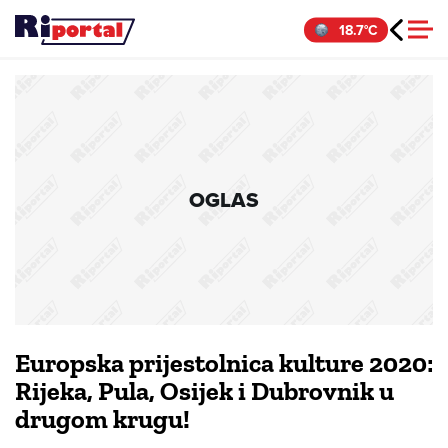
Skip
18.7°C
to
content
OGLAS
Europska prijestolnica kulture 2020:
Rijeka, Pula, Osijek i Dubrovnik u
drugom krugu!