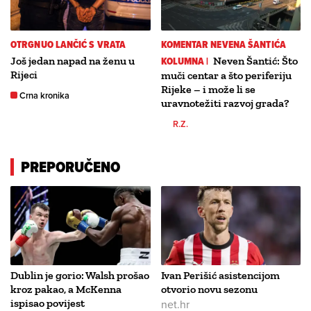
OTRGNUO LANČIĆ S VRATA
KOMENTAR NEVENA ŠANTIĆA
Još jedan napad na ženu u
KOLUMNA |
Neven Šantić: Što
Rijeci
muči centar a što periferiju
Rijeke – i može li se
Crna kronika
uravnotežiti razvoj grada?
R.Z.
PREPORUČENO
Dublin je gorio: Walsh prošao
Ivan Perišić asistencijom
kroz pakao, a McKenna
otvorio novu sezonu
ispisao povijest
net.hr