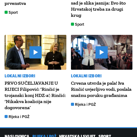
sad je slika jasnija: Evo što
prvenstva
Hrvatskoj treba za drugi
Sport
krug
Sport
LOKALNI IZBORI
LOKALNI IZBORI
PRVO SUČELJAVANJE U
Crvena utvrda je pala! Iva
RIJECI Filipović: ‘Rinčić je
Rinčić uvjerljivo vodi, poslala
trojanski konj HDZ-a’; Rinčić:
snažnu poruku građanima
‘Nikakva koalicija nije
Rijeka i PGŽ
dogovorena’
Rijeka i PGŽ
NASLOVNICA
RIJEKA I PGŽ
HRVATSKA I SVIJET
SPORT