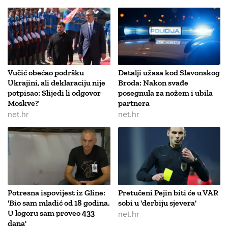
Vučić obećao podršku
Detalji užasa kod Slavonskog
Ukrajini, ali deklaraciju nije
Broda: Nakon svađe
potpisao: Slijedi li odgovor
posegnula za nožem i ubila
Moskve?
partnera
net.hr
net.hr
Potresna ispovijest iz Gline:
Pretučeni Pejin biti će u VAR
'Bio sam mladić od 18 godina.
sobi u 'derbiju sjevera'
U logoru sam proveo 433
net.hr
dana'