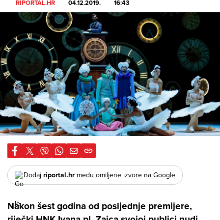
RIPORTAL.HR
04.12.2019.
16:43
Dodaj
riportal.hr
među omiljene izvore na Google
Nakon šest godina od posljednje premijere,
riječki HNK Ivana pl. Zajca svojoj publici nudi