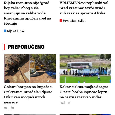
Rijeka trenutno nije ‘grad
VRIJEME Novi toplinski val
koji teče’: Zbog suše
pred vratima: Stiže vruć i
smanjuju se zalihe vode,
suh zrak sa sjevera Afrike
Riječanima upućen apel na
Hrvatska i svijet
štednju
Rijeka i PGŽ
PREPORUČENO
Golemi bor pao na kupače u
Kakav cirkus, majko draga:
Crikvenici, stradala i djeca:
U žaru borbe ispucao loptu
Otkriven mogući uzrok
na cestu i izazvao sudar
nesreće
net.hr
net.hr