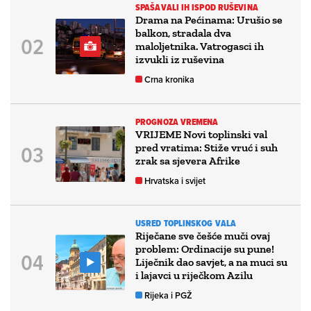
SPAŠAVALI IH ISPOD RUŠEVINA
Drama na Pećinama: Urušio se
balkon, stradala dva
maloljetnika. Vatrogasci ih
izvukli iz ruševina
Crna kronika
PROGNOZA VREMENA
VRIJEME Novi toplinski val
pred vratima: Stiže vruć i suh
zrak sa sjevera Afrike
Hrvatska i svijet
USRED TOPLINSKOG VALA
Riječane sve češće muči ovaj
problem: Ordinacije su pune!
Liječnik dao savjet, a na muci su
i lajavci u riječkom Azilu
Rijeka i PGŽ