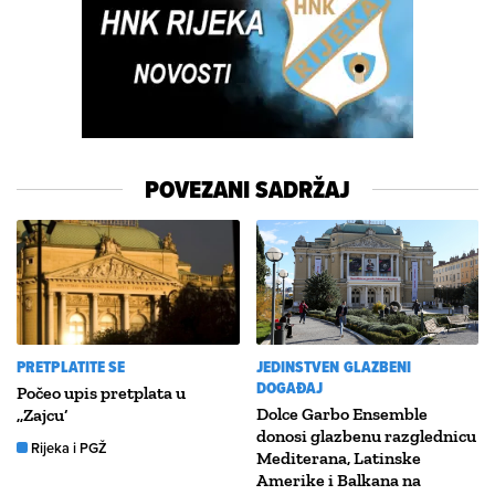
POVEZANI SADRŽAJ
PRETPLATITE SE
JEDINSTVEN GLAZBENI
DOGAĐAJ
Počeo upis pretplata u
Dolce Garbo Ensemble
,,Zajcu’
donosi glazbenu razglednicu
Rijeka i PGŽ
Mediterana, Latinske
Amerike i Balkana na