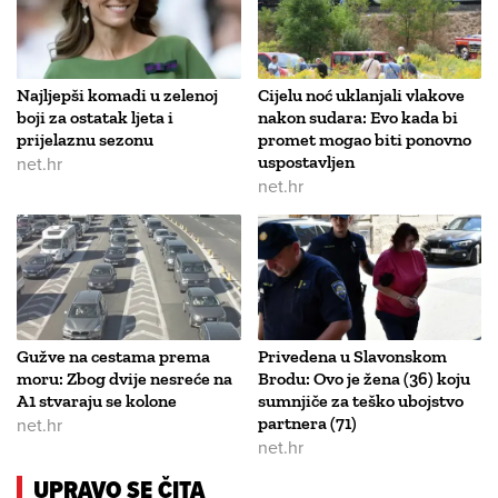
Najljepši komadi u zelenoj
Cijelu noć uklanjali vlakove
boji za ostatak ljeta i
nakon sudara: Evo kada bi
prijelaznu sezonu
promet mogao biti ponovno
net.hr
uspostavljen
net.hr
Gužve na cestama prema
Privedena u Slavonskom
moru: Zbog dvije nesreće na
Brodu: Ovo je žena (36) koju
A1 stvaraju se kolone
sumnjiče za teško ubojstvo
net.hr
partnera (71)
net.hr
UPRAVO SE ČITA