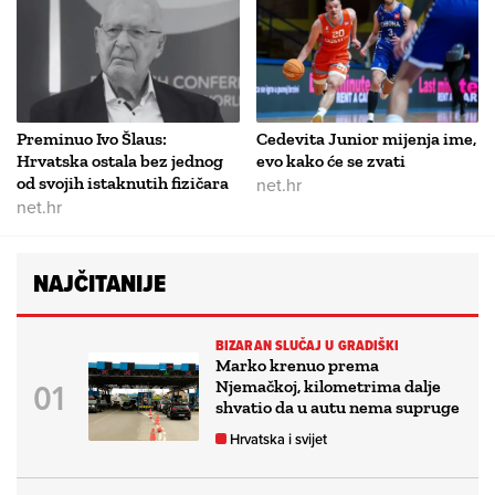
Preminuo Ivo Šlaus:
Cedevita Junior mijenja ime,
Hrvatska ostala bez jednog
evo kako će se zvati
od svojih istaknutih fizičara
net.hr
net.hr
NAJČITANIJE
BIZARAN SLUČAJ U GRADIŠKI
Marko krenuo prema
Njemačkoj, kilometrima dalje
shvatio da u autu nema supruge
Hrvatska i svijet