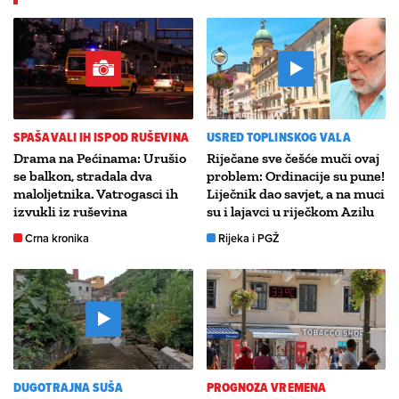
SPAŠAVALI IH ISPOD RUŠEVINA
USRED TOPLINSKOG VALA
Drama na Pećinama: Urušio
Riječane sve češće muči ovaj
se balkon, stradala dva
problem: Ordinacije su pune!
maloljetnika. Vatrogasci ih
Liječnik dao savjet, a na muci
izvukli iz ruševina
su i lajavci u riječkom Azilu
Crna kronika
Rijeka i PGŽ
DUGOTRAJNA SUŠA
PROGNOZA VREMENA