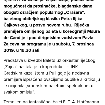
mogućnost da prosinačke, blagdanske dane
obogati ozračjem popularnog „Orašara“,
baletnog obiteljskog klasika Petra Iljiča
Čajkovskog, u posve novom ruhu. Riječka
premijera omiljenog baleta u koreografiji Maura
de Candije i pod dirigetskim vodstvom Pavla
Zajceva na programu je u subotu, 7. prosinca
2019. u 19.30 sati.
Predstava u izvedbi Baleta uz orkestar riječkog
„Zajca“ nastala je u koprodukciji s INK –
Gradskim kazalištem u Puli gdje je nedavna
premijera ispraćena ovacijama publike a kritika ju
je ocijenila „vrhunskim baletnim spektaklom u
svakom smislu“.
Temeljen na fantastičnoj bajci E. T. A. Hoffmanna