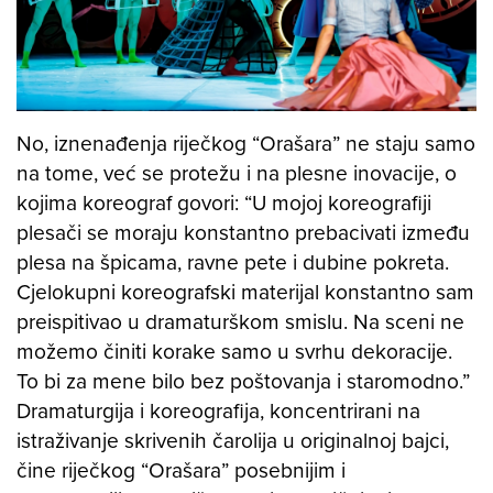
No, iznenađenja riječkog “Orašara” ne staju samo
na tome, već se protežu i na plesne inovacije, o
kojima koreograf govori: “U mojoj koreografiji
plesači se moraju konstantno prebacivati između
plesa na špicama, ravne pete i dubine pokreta.
Cjelokupni koreografski materijal konstantno sam
preispitivao u dramaturškom smislu. Na sceni ne
možemo činiti korake samo u svrhu dekoracije.
To bi za mene bilo bez poštovanja i staromodno.”
Dramaturgija i koreografija, koncentrirani na
istraživanje skrivenih čarolija u originalnoj bajci,
čine riječkog “Orašara” posebnijim i