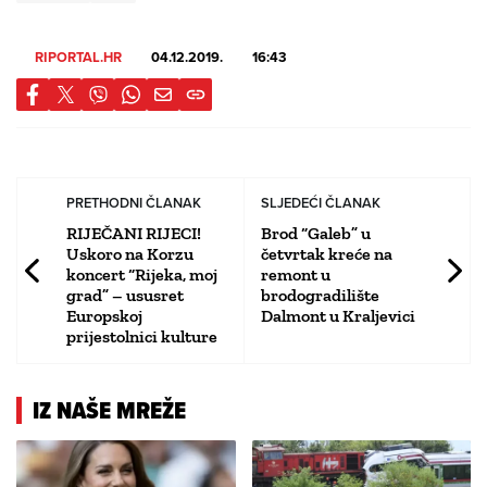
RIPORTAL.HR
04.12.2019.
16:43
PRETHODNI ČLANAK
SLJEDEĆI ČLANAK
RIJEČANI RIJECI!
Brod “Galeb” u
Uskoro na Korzu
četvrtak kreće na
koncert “Rijeka, moj
remont u
grad” – ususret
brodogradilište
Europskoj
Dalmont u Kraljevici
prijestolnici kulture
IZ NAŠE MREŽE