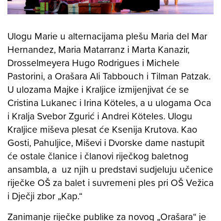
Ulogu Marie u alternacijama plešu Maria del Mar
Hernandez, Maria Matarranz i Marta Kanazir,
Drosselmeyera Hugo Rodrigues i Michele
Pastorini, a Orašara Ali Tabbouch i Tilman Patzak.
U ulozama Majke i Kraljice izmijenjivat će se
Cristina Lukanec i Irina Köteles, a u ulogama Oca
i Kralja Svebor Zgurić i Andrei Köteles. Ulogu
Kraljice miševa plesat će Ksenija Krutova. Kao
Gosti, Pahuljice, Miševi i Dvorske dame nastupit
će ostale članice i članovi riječkog baletnog
ansambla, a uz njih u predstavi sudjeluju učenice
riječke OŠ za balet i suvremeni ples pri OŠ Vežica
i Dječji zbor „Kap.“
Zanimanje riječke publike za novog „Orašara“ je