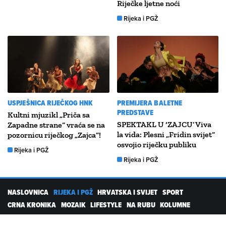
Riječke ljetne noći
Rijeka i PGŽ
USPJEŠNICA RIJEČKOG HNK
PREMIJERA BALETNE
PREDSTAVE
Kultni mjuzikl „Priča sa
SPEKTAKL U ‘ZAJCU’ Viva
Zapadne strane“ vraća se na
la vida: Plesni „Fridin svijet“
pozornicu riječkog „Zajca“!
osvojio riječku publiku
Rijeka i PGŽ
Rijeka i PGŽ
NASLOVNICA
RIJEKA I PGŽ
HRVATSKA I SVIJET
SPORT
CRNA KRONIKA
MOZAIK
LIFESTYLE
NA RUBU
KOLUMNE
PROMO