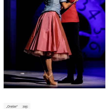
„Orašar“
zajc