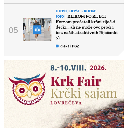
LIJEPO, LJEPŠE... RIJEKA!
KLIKOM PO RIJECI
FOTO |
Korzom prošetali kršni riječki
dečki… ali ne može ovo proći i
bez naših atraktivnih Riječanki
:-)
Rijeka i PGŽ