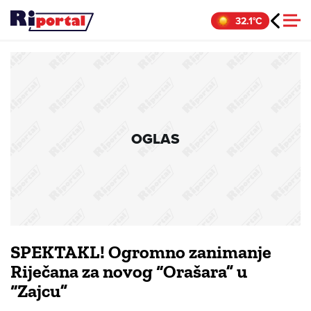
Skip
32.1°C
to
content
OGLAS
SPEKTAKL! Ogromno zanimanje
Riječana za novog “Orašara” u
“Zajcu”