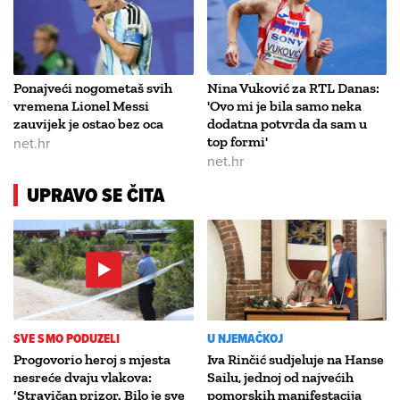
Ponajveći nogometaš svih
Nina Vuković za RTL Danas:
vremena Lionel Messi
'Ovo mi je bila samo neka
zauvijek je ostao bez oca
dodatna potvrda da sam u
net.hr
top formi'
net.hr
UPRAVO SE ČITA
SVE SMO PODUZELI
U NJEMAČKOJ
Progovorio heroj s mjesta
Iva Rinčić sudjeluje na Hanse
nesreće dvaju vlakova:
Sailu, jednoj od najvećih
‘Stravičan prizor. Bilo je sve
pomorskih manifestacija