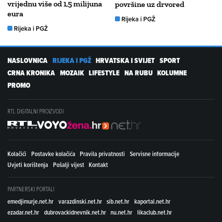
vrijednu više od 1,5 milijuna
površine uz drvored
eura
Rijeka i PGŽ
Rijeka i PGŽ
NASLOVNICA
RIJEKA I PGŽ
HRVATSKA I SVIJET
SPORT
CRNA KRONIKA
MOZAIK
LIFESTYLE
NA RUBU
KOLUMNE
PROMO
RTL DIGITALNI PROIZVODI
Kolačići
Postavke kolačića
Pravila privatnosti
Servisne informacije
Uvjeti korištenja
Pošalji vijest
Kontakt
PARTNERSKI PORTALI
emedjimurje.net.hr
varazdinski.net.hr
sib.net.hr
kaportal.net.hr
ezadar.net.hr
dubrovackidnevnik.net.hr
nu.net.hr
likaclub.net.hr