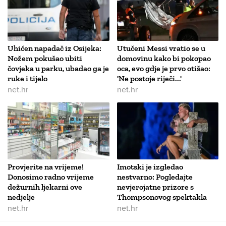
Uhićen napadač iz Osijeka:
Utučeni Messi vratio se u
Nožem pokušao ubiti
domovinu kako bi pokopao
čovjeka u parku, ubadao ga je
oca, evo gdje je prvo otišao:
ruke i tijelo
'Ne postoje riječi...'
net.hr
net.hr
Provjerite na vrijeme!
Imotski je izgledao
Donosimo radno vrijeme
nestvarno: Pogledajte
dežurnih ljekarni ove
nevjerojatne prizore s
nedjelje
Thompsonovog spektakla
net.hr
net.hr