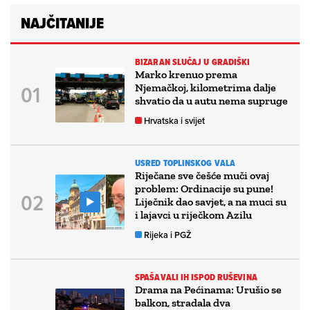
NAJČITANIJE
BIZARAN SLUČAJ U GRADIŠKI
Marko krenuo prema
Njemačkoj, kilometrima dalje
shvatio da u autu nema supruge
Hrvatska i svijet
USRED TOPLINSKOG VALA
Riječane sve češće muči ovaj
problem: Ordinacije su pune!
Liječnik dao savjet, a na muci su
i lajavci u riječkom Azilu
Rijeka i PGŽ
SPAŠAVALI IH ISPOD RUŠEVINA
Drama na Pećinama: Urušio se
balkon, stradala dva