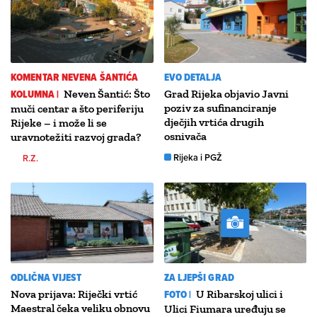
KOMENTAR NEVENA ŠANTIĆA
EVO DETALJA
KOLUMNA |
Neven Šantić: Što
Grad Rijeka objavio Javni
poziv za sufinanciranje
muči centar a što periferiju
dječjih vrtića drugih
Rijeke – i može li se
osnivača
uravnotežiti razvoj grada?
Rijeka i PGŽ
R.Z.
ODLIČNA VIJEST
ZA LJEPŠI GRAD
Nova prijava: Riječki vrtić
FOTO |
U Ribarskoj ulici i
Maestral čeka veliku obnovu
Ulici Fiumara uređuju se