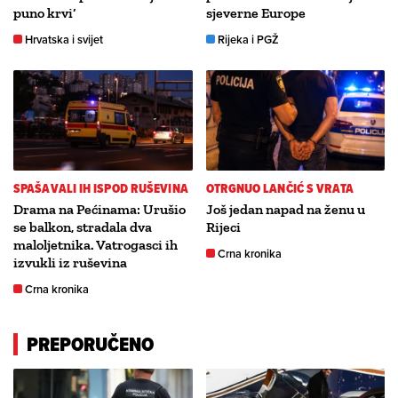
puno krvi’
sjeverne Europe
Hrvatska i svijet
Rijeka i PGŽ
SPAŠAVALI IH ISPOD RUŠEVINA
OTRGNUO LANČIĆ S VRATA
Drama na Pećinama: Urušio
Još jedan napad na ženu u
se balkon, stradala dva
Rijeci
maloljetnika. Vatrogasci ih
Crna kronika
izvukli iz ruševina
Crna kronika
PREPORUČENO