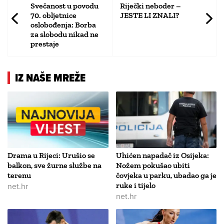
Svečanost u povodu
Riječki neboder –
70. obljetnice
JESTE LI ZNALI?
oslobođenja: Borba
za slobodu nikad ne
prestaje
IZ NAŠE MREŽE
Drama u Rijeci: Urušio se
Uhićen napadač iz Osijeka:
balkon, sve žurne službe na
Nožem pokušao ubiti
terenu
čovjeka u parku, ubadao ga je
net.hr
ruke i tijelo
net.hr