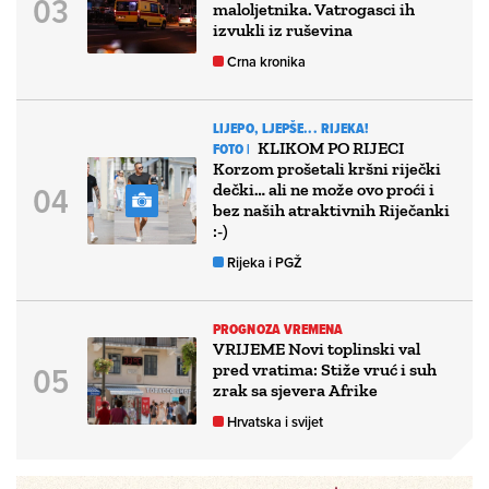
maloljetnika. Vatrogasci ih
izvukli iz ruševina
Crna kronika
LIJEPO, LJEPŠE... RIJEKA!
KLIKOM PO RIJECI
FOTO |
Korzom prošetali kršni riječki
dečki… ali ne može ovo proći i
bez naših atraktivnih Riječanki
:-)
Rijeka i PGŽ
PROGNOZA VREMENA
VRIJEME Novi toplinski val
pred vratima: Stiže vruć i suh
zrak sa sjevera Afrike
Hrvatska i svijet