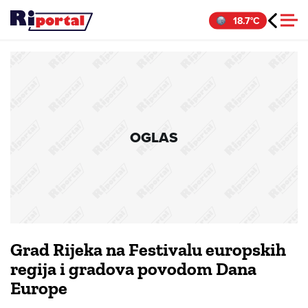
Skip
18.7°C
to
content
OGLAS
Grad Rijeka na Festivalu europskih
regija i gradova povodom Dana
Europe