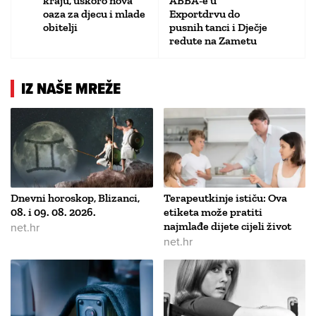
kraju, uskoro nova
ABBA-e u
oaza za djecu i mlade
Exportdrvu do
obitelji
pusnih tanci i Dječje
redute na Zametu
IZ NAŠE MREŽE
Dnevni horoskop, Blizanci,
Terapeutkinje ističu: Ova
08. i 09. 08. 2026.
etiketa može pratiti
net.hr
najmlađe dijete cijeli život
net.hr