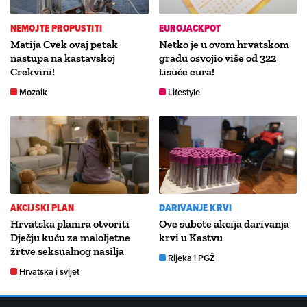
NEMOJTE PROPUSTITI
EUROJACKPOT
Matija Cvek ovaj petak
Netko je u ovom hrvatskom
nastupa na kastavskoj
gradu osvojio više od 322
Crekvini!
tisuće eura!
Mozaik
Lifestyle
AKCIJSKI PLAN
DARIVANJE KRVI
Hrvatska planira otvoriti
Ove subote akcija darivanja
Dječju kuću za maloljetne
krvi u Kastvu
žrtve seksualnog nasilja
Rijeka i PGŽ
Hrvatska i svijet