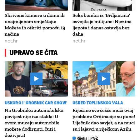
Skrivene kamere u domu ili
Seks bomba iz 'Briljantina'
unajmljenom smještaju:
osvojila je milijune: Njezina
Možete ih otkriti pomoću 19
ljepota i danas ostavlja bez
načina
daha
net.hr
net.hr
UPRAVO SE ČITA
USKORO I 'GROBNIK CAR SHOW'
USRED TOPLINSKOG VALA
Na Grobniku automobilska
Riječane sve češće muči ovaj
povijest nije iza stakla: U
problem: Ordinacije su pune!
ovom muzeju automobile
Liječnik dao savjet, a na muci
možete dodirnuti, čuti i
su i lajavci u riječkom Azilu
doživjeti!
Rijeka i PGŽ