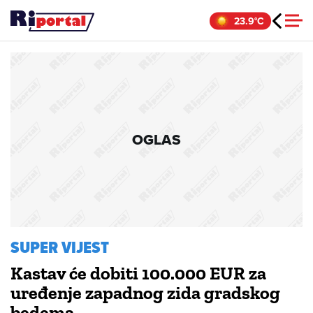
Skip
23.9°C
to
content
OGLAS
SUPER VIJEST
Kastav će dobiti 100.000 EUR za
uređenje zapadnog zida gradskog
bedema