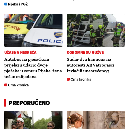
Rijeka i PGŽ
UŽASNA NESREĆA
OGROMNE SU GUŽVE
Autobus na pješačkom
Sudar dva kamiona na
prijelazu udario dvoje
autocesti A1! Vatrogasci
pješaka u centru Rijeke, žena
izvlačili unesrećenog
teško ozlijeđena
Crna kronika
Crna kronika
PREPORUČENO