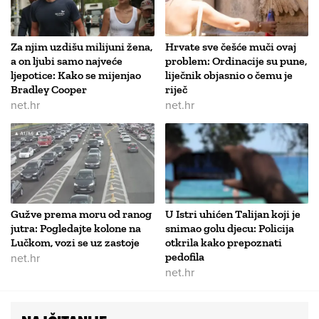
Za njim uzdišu milijuni žena,
Hrvate sve češće muči ovaj
a on ljubi samo najveće
problem: Ordinacije su pune,
ljepotice: Kako se mijenjao
liječnik objasnio o čemu je
Bradley Cooper
riječ
net.hr
net.hr
Gužve prema moru od ranog
U Istri uhićen Talijan koji je
jutra: Pogledajte kolone na
snimao golu djecu: Policija
Lučkom, vozi se uz zastoje
otkrila kako prepoznati
net.hr
pedofila
net.hr