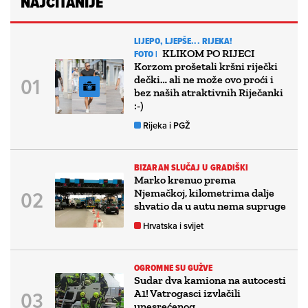
NAJČITANIJE
LIJEPO, LJEPŠE... RIJEKA!
KLIKOM PO RIJECI
FOTO |
Korzom prošetali kršni riječki
dečki… ali ne može ovo proći i
bez naših atraktivnih Riječanki
:-)
Rijeka i PGŽ
BIZARAN SLUČAJ U GRADIŠKI
Marko krenuo prema
Njemačkoj, kilometrima dalje
shvatio da u autu nema supruge
Hrvatska i svijet
OGROMNE SU GUŽVE
Sudar dva kamiona na autocesti
A1! Vatrogasci izvlačili
unesrećenog