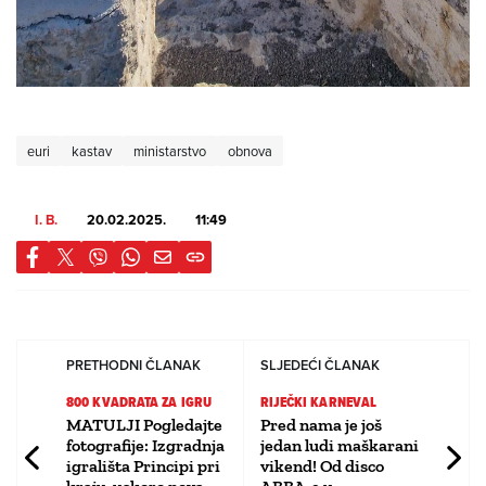
euri
kastav
ministarstvo
obnova
I. B.
20.02.2025.
11:49
PRETHODNI ČLANAK
SLJEDEĆI ČLANAK
800 KVADRATA ZA IGRU
RIJEČKI KARNEVAL
MATULJI Pogledajte
Pred nama je još
fotografije: Izgradnja
jedan ludi maškarani
igrališta Principi pri
vikend! Od disco