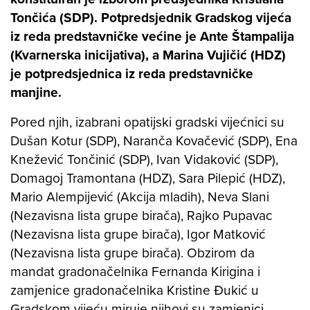
Tončića (SDP). Potpredsjednik Gradskog vijeća
iz reda predstavničke većine je Ante Štampalija
(Kvarnerska inicijativa), a Marina Vujičić (HDZ)
je potpredsjednica iz reda predstavničke
manjine.
Pored njih, izabrani opatijski gradski vijećnici su
Dušan Kotur (SDP), Naranča Kovačević (SDP), Ena
Knežević Tončinić (SDP), Ivan Vidaković (SDP),
Domagoj Tramontana (HDZ), Sara Pilepić (HDZ),
Mario Alempijević (Akcija mladih), Neva Slani
(Nezavisna lista grupe birača), Rajko Pupavac
(Nezavisna lista grupe birača), Igor Matković
(Nezavisna lista grupe birača). Obzirom da
mandat gradonačelnika Fernanda Kirigina i
zamjenice gradonačelnika Kristine Đukić u
Gradskom vijeću miruje njihovi su zamjenici