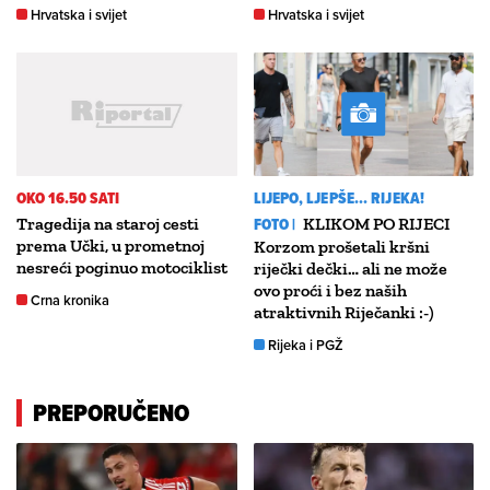
Hrvatska i svijet
Hrvatska i svijet
OKO 16.50 SATI
LIJEPO, LJEPŠE... RIJEKA!
Tragedija na staroj cesti
FOTO |
KLIKOM PO RIJECI
prema Učki, u prometnoj
Korzom prošetali kršni
nesreći poginuo motociklist
riječki dečki… ali ne može
ovo proći i bez naših
Crna kronika
atraktivnih Riječanki :-)
Rijeka i PGŽ
PREPORUČENO