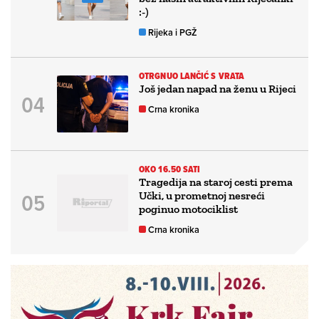
:-)
Rijeka i PGŽ
OTRGNUO LANČIĆ S VRATA
Još jedan napad na ženu u Rijeci
Crna kronika
OKO 16.50 SATI
Tragedija na staroj cesti prema
Učki, u prometnoj nesreći
poginuo motociklist
Crna kronika