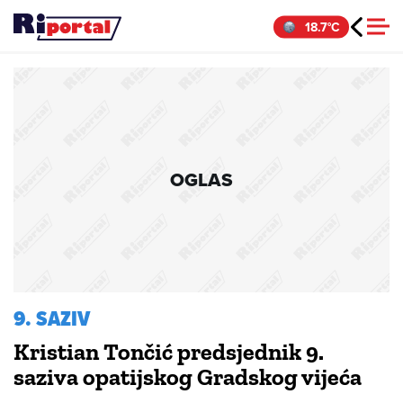
Skip
18.7°C
to
content
OGLAS
9. SAZIV
Kristian Tončić predsjednik 9.
saziva opatijskog Gradskog vijeća