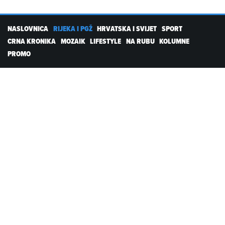
NASLOVNICA
RIJEKA I PGŽ
HRVATSKA I SVIJET
SPORT
CRNA KRONIKA
MOZAIK
LIFESTYLE
NA RUBU
KOLUMNE
PROMO
RTL DIGITALNI PROIZVODI
Kolačići
Postavke kolačića
Pravila privatnosti
Servisne informacije
Uvjeti korištenja
Pošalji vijest
Kontakt
PARTNERSKI PORTALI
emedjimurje.net.hr
varazdinski.net.hr
sib.net.hr
kaportal.net.hr
ezadar.net.hr
dubrovackidnevnik.net.hr
nu.net.hr
likaclub.net.hr
Copyright © 2026 RIportal.hr