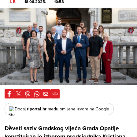
I. B.
18.06.2025.
10:58
Dodaj
riportal.hr
među omiljene izvore na Google
Deveti saziv Gradskog vijeća Grada Opatije
konstituiran je izborom predsjednika Kristiana