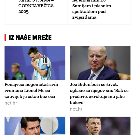
GORNJA VEŽICA
Samijem i plesnim
2025.
spektaklom pod
zvijezdama
IZ NAŠE MREŽE
Ponajveći nogometaš svih
Joe Biden bori se život,
vremena Lionel Messi
oglasio se njegov sin: 'Rak se
zauvijek je ostao bez oca
proširio, uzrokuje mu jake
net.hr
bolove'
net.hr