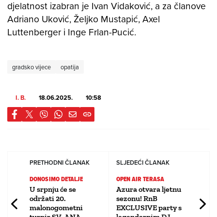
djelatnost izabran je Ivan Vidaković, a za članove
Adriano Uković, Željko Mustapić, Axel
Luttenberger i Inge Frlan-Pucić.
gradsko vijece
opatija
I. B.
18.06.2025.
10:58
PRETHODNI ČLANAK
SLJEDEĆI ČLANAK
DONOSIMO DETALJE
OPEN AIR TERASA
U srpnju će se
Azura otvara ljetnu
održati 20.
sezonu! RnB
malonogometni
EXCLUSIVE party s
turnir SV. ANA –
legendarnim DJ