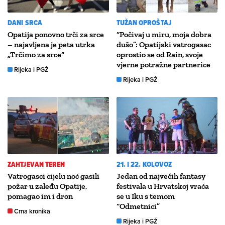
DANI SRCA
TUŽAN OPROŠTAJ
Opatija ponovno trči za srce
“Počivaj u miru, moja dobra
– najavljena je peta utrka
dušo”: Opatijski vatrogasac
„Trčimo za srce“
oprostio se od Rain, svoje
vjerne potražne partnerice
Rijeka i PGŽ
Rijeka i PGŽ
ZAHTJEVAN TEREN
21. I 22. KOLOVOZ
Vatrogasci cijelu noć gasili
Jedan od najvećih fantasy
požar u zaleđu Opatije,
festivala u Hrvatskoj vraća
pomagao im i dron
se u Iku s temom
“Odmetnici”
Crna kronika
Rijeka i PGŽ