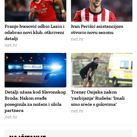
Franjo Ivanović odbio Lazio i
Ivan Perišić asistencijom
odabrao novi klub, otkriveni
otvorio novu sezonu
detalji
net.hr
net.hr
Detalji užasa kod Slavonskog
Trener Osijeka nakon
Broda: Nakon svađe
'razbijanja' Rudeša: 'Imali
posegnula za nožem i ubila
smo sreće s golovima'
partnera
net.hr
net.hr