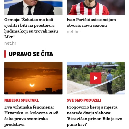
Grmoja: 'Želudac me boli
Ivan Perišić asistencijom
sjediti i biti na prostoru s
otvorio novu sezonu
ljudima koji su trovali našu
net.hr
Liku'
net.hr
UPRAVO SE ČITA
NEBESKI SPEKTAKL
SVE SMO PODUZELI
Dva vrhunska fenomena:
Progovorio heroj s mjesta
Hrvatsku 12. kolovoza 2026.
nesreće dvaju vlakova:
čeka prava svemirska
‘Stravičan prizor. Bilo je sve
predstava
puno krvi’