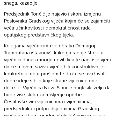
snaga, kazao je.
Predsjednik Tončić je najavio i skoru izmjenu
Poslovnika Gradskog vijeća kojim će se zajamčiti
veća učinkovitost i demokratičnost rada
opatijskog predstavničkog tijela.
Kolegama vijećnicima se obratio Domagoj
Tramontana istaknuvši kako ga raduje što je u
vijećnici danas mnogo novih lica te naglasio vjeru
da će u ovom sazivu vijeće biti konstruktivnije i
konkretnije no u prošlom te da će se uvažavati
dobre ideje s bilo koje strane vijećnice one
dolazile. Vijećnica Neva Slani je naglasila želju da
bude više sluha za mišljenje oporbe.
Čestitavši svim vijećnicama i vijećnicima,
predsjedniku i potpredsjednicima Gradskog
vijeća na izboru, gradonačelnik Kirigin je kazao