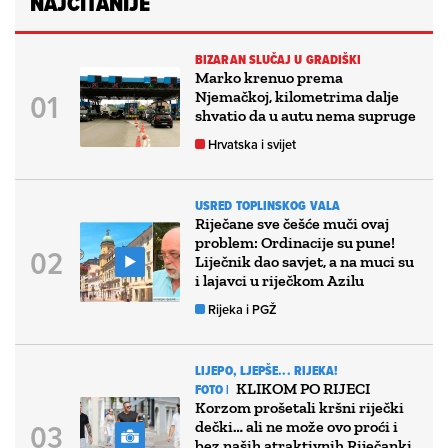
NAJČITANIJE
BIZARAN SLUČAJ U GRADIŠKI
Marko krenuo prema
Njemačkoj, kilometrima dalje
shvatio da u autu nema supruge
Hrvatska i svijet
USRED TOPLINSKOG VALA
Riječane sve češće muči ovaj
problem: Ordinacije su pune!
Liječnik dao savjet, a na muci su
i lajavci u riječkom Azilu
Rijeka i PGŽ
LIJEPO, LJEPŠE... RIJEKA!
KLIKOM PO RIJECI
FOTO |
Korzom prošetali kršni riječki
dečki… ali ne može ovo proći i
bez naših atraktivnih Riječanki