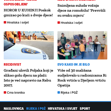
OSPOSOBLJENI'
Snimljena suluda vožnja
HOROR U KUHINJI Poskok
djece na romobilu! ‘Prevršili
gmizao po kući s dvoje djece!
su svaku mjeru’
Hrvatska i svijet
Hrvatska i svijet
RECIDIVIST
EVO KAKO IM JE BILO
Građani ulovili Poljaka koji je
Više od 30 mališana
slikao golu djecu na plaži:
sudjelovalo u radionicama Ri
Isto je već napravio na Rabu
Rock vrtića u Dječjem vrtiću
2007.
Opatija
Crna kronika
Rijeka i PGŽ
NASLOVNICA
RIJEKA I PGŽ
HRVATSKA I SVIJET
SPORT