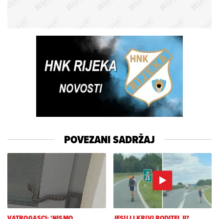
POVEZANI SADRŽAJ
VATROGASCI: 'NISMO
JESU LI KRIVI RODITELJI?