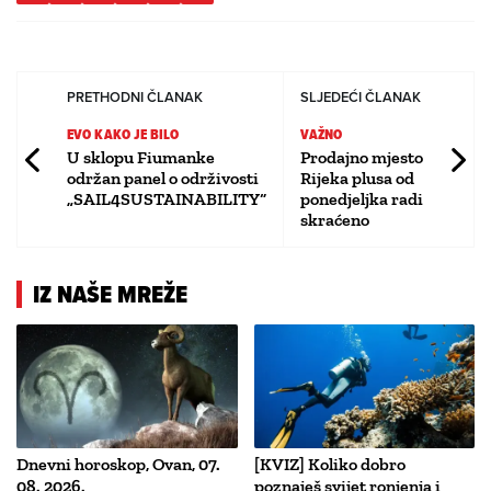
PRETHODNI ČLANAK
SLJEDEĆI ČLANAK
EVO KAKO JE BILO
VAŽNO
U sklopu Fiumanke
Prodajno mjesto
održan panel o održivosti
Rijeka plusa od
„SAIL4SUSTAINABILITY“
ponedjeljka radi
skraćeno
IZ NAŠE MREŽE
Dnevni horoskop, Ovan, 07.
[KVIZ] Koliko dobro
08. 2026.
poznaješ svijet ronjenja i