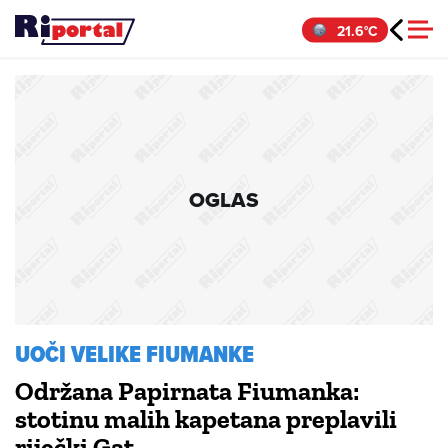
Skip
21.6°C
to
content
OGLAS
UOČI VELIKE FIUMANKE
Održana Papirnata Fiumanka:
stotinu malih kapetana preplavili
riječki Gat