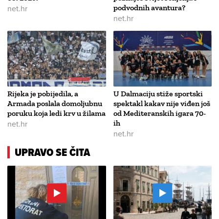
net.hr
podvodnih avantura?
net.hr
Rijeka je pobijedila, a
U Dalmaciju stiže sportski
Armada poslala domoljubnu
spektakl kakav nije viđen još
poruku koja ledi krv u žilama
od Mediteranskih igara 70-
net.hr
ih
net.hr
UPRAVO SE ČITA