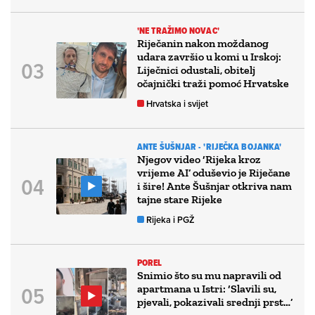
'NE TRAŽIMO NOVAC'
Riječanin nakon moždanog
udara završio u komi u Irskoj:
Liječnici odustali, obitelj
očajnički traži pomoć Hrvatske
Hrvatska i svijet
ANTE ŠUŠNJAR - 'RIJEČKA BOJANKA'
Njegov video ‘Rijeka kroz
vrijeme AI’ oduševio je Riječane
i šire! Ante Šušnjar otkriva nam
tajne stare Rijeke
Rijeka i PGŽ
POREL
Snimio što su mu napravili od
apartmana u Istri: ‘Slavili su,
pjevali, pokazivali srednji prst…’