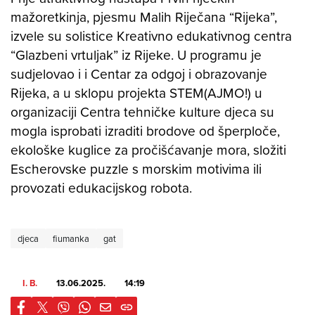
mažoretkinja, pjesmu Malih Riječana “Rijeka”,
izvele su solistice Kreativno edukativnog centra
“Glazbeni vrtuljak” iz Rijeke. U programu je
sudjelovao i i Centar za odgoj i obrazovanje
Rijeka, a u sklopu projekta STEM(AJMO!) u
organizaciji Centra tehničke kulture djeca su
mogla isprobati izraditi brodove od šperploče,
ekološke kuglice za pročišćavanje mora, složiti
Escherovske puzzle s morskim motivima ili
provozati edukacijskog robota.
djeca
fiumanka
gat
I. B.
13.06.2025.
14:19