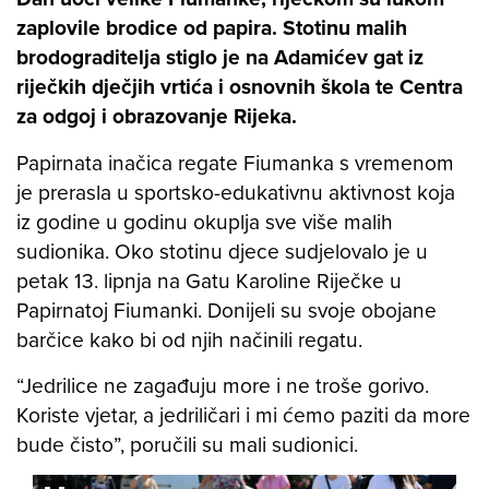
zaplovile brodice od papira. Stotinu malih
brodograditelja stiglo je na Adamićev gat iz
riječkih dječjih vrtića i osnovnih škola te Centra
za odgoj i obrazovanje Rijeka.
Papirnata inačica regate Fiumanka s vremenom
je prerasla u sportsko-edukativnu aktivnost koja
iz godine u godinu okuplja sve više malih
sudionika. Oko stotinu djece sudjelovalo je u
petak 13. lipnja na Gatu Karoline Riječke u
Papirnatoj Fiumanki. Donijeli su svoje obojane
barčice kako bi od njih načinili regatu.
“Jedrilice ne zagađuju more i ne troše gorivo.
Koriste vjetar, a jedriličari i mi ćemo paziti da more
bude čisto”, poručili su mali sudionici.