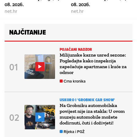
08. 2026.
08. 2026.
net.hr
net.hr
NAJČITANIJE
POJAČANI NADZOR
Milijunske kazne usred sezone:
Pogledajte kako inspekcija
zapečaćuje apartmane i kuće za
odmor
Crna kronika
USKORO I 'GROBNIK CAR SHOW'
Na Grobniku automobilska
povijest nije iza stakla: U ovom
muzeju automobile možete
dodirnuti, čuti i doživjeti!
Rijeka i PGŽ