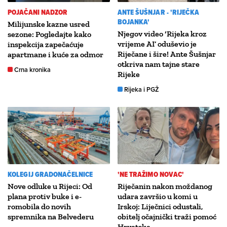
POJAČANI NADZOR
ANTE ŠUŠNJAR - 'RIJEČKA
BOJANKA'
Milijunske kazne usred
Njegov video ‘Rijeka kroz
sezone: Pogledajte kako
vrijeme AI’ oduševio je
inspekcija zapečaćuje
Riječane i šire! Ante Šušnjar
apartmane i kuće za odmor
otkriva nam tajne stare
Crna kronika
Rijeke
Rijeka i PGŽ
KOLEGIJ GRADONAČELNICE
'NE TRAŽIMO NOVAC'
Nove odluke u Rijeci: Od
Riječanin nakon moždanog
plana protiv buke i e-
udara završio u komi u
romobila do novih
Irskoj: Liječnici odustali,
spremnika na Belvederu
obitelj očajnički traži pomoć
Hrvatske