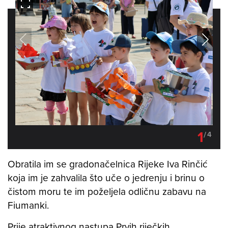
1
/
4
Obratila im se gradonačelnica Rijeke Iva Rinčić
koja im je zahvalila što uče o jedrenju i brinu o
čistom moru te im poželjela odličnu zabavu na
Fiumanki.
Prije atraktivnog nastupa Prvih riječkih