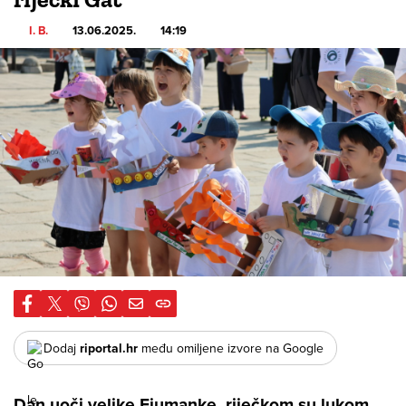
I. B.
13.06.2025.
14:19
Dodaj
riportal.hr
među omiljene izvore na Google
Dan uoči velike Fiumanke, riječkom su lukom