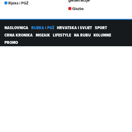
Rijeka i PGŽ
Glazba
NASLOVNICA
RIJEKA I PGŽ
HRVATSKA I SVIJET
SPORT
CRNA KRONIKA
MOZAIK
LIFESTYLE
NA RUBU
KOLUMNE
PROMO
RTL DIGITALNI PROIZVODI
Kolačići
Postavke kolačića
Pravila privatnosti
Servisne informacije
Uvjeti korištenja
Pošalji vijest
Kontakt
PARTNERSKI PORTALI
emedjimurje.net.hr
varazdinski.net.hr
sib.net.hr
kaportal.net.hr
ezadar.net.hr
dubrovackidnevnik.net.hr
nu.net.hr
likaclub.net.hr