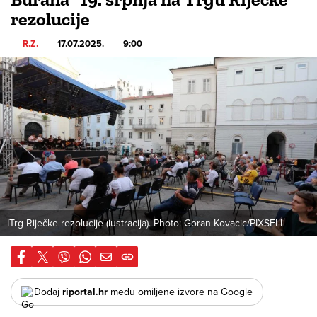
rezolucije
R.Z.
17.07.2025.
9:00
ITrg Riječke rezolucije (iustracija). Photo: Goran Kovacic/PIXSELL
Dodaj
riportal.hr
među omiljene izvore na Google