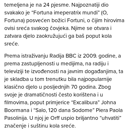
temeljena je na 24 pjesme. Najpoznatiji dio
svakako je “Fortuna imeperatrix mundi” (O,
Fortuna) posvećen božici Fortuni, o čijim hirovima
ovisi sreća svakog čovjeka. Njime se otvara i
zatvara djelo zaokružujući ga baš poput kola
sreće.
Prema istraživanju Radija BBC iz 2009. godine, a
prema zastupljenosti u medijima, na radiju i
televiziji te izvođenosti na javnim događanjima, ta
je skladba u tom trenutku bila najpopularnije
klasično djelo u posljednjih 70 godina. Zbog
svoje je dramatičnosti često korištena i u
filmovima, poput primjerice “Excalibura” Johna
Boormana i “Salo, 120 dana Sodome” Piera Paola
Pasolinija. U njoj je Orff uspio briljantno “uhvatiti”
značenje i suštinu kola sreće.