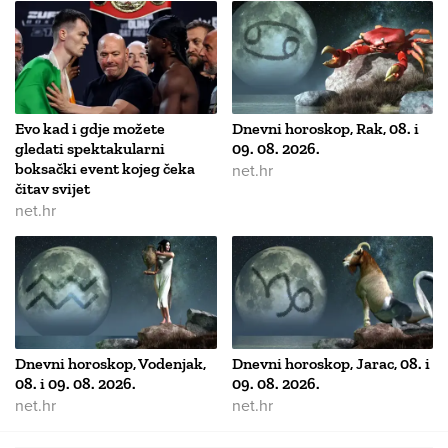
Evo kad i gdje možete
Dnevni horoskop, Rak, 08. i
gledati spektakularni
09. 08. 2026.
boksački event kojeg čeka
net.hr
čitav svijet
net.hr
Dnevni horoskop, Vodenjak,
Dnevni horoskop, Jarac, 08. i
08. i 09. 08. 2026.
09. 08. 2026.
net.hr
net.hr