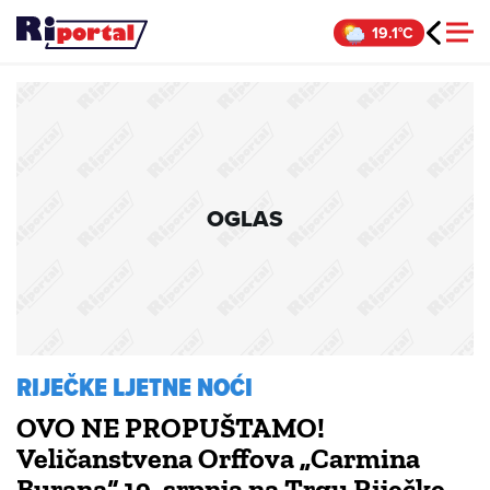
Skip
19.1°C
to
content
OGLAS
RIJEČKE LJETNE NOĆI
OVO NE PROPUŠTAMO!
Veličanstvena Orffova „Carmina
Burana“ 19. srpnja na Trgu Riječke