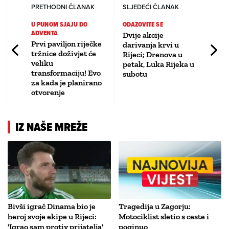
PRETHODNI ČLANAK
SLJEDEĆI ČLANAK
U PUNOM SJAJU DO
ODAZOVITE SE
ADVENTA
Dvije akcije
Prvi paviljon riječke
darivanja krvi u
tržnice doživjet će
Rijeci; Drenova u
veliku
petak, Luka Rijeka u
transformaciju! Evo
subotu
za kada je planirano
otvorenje
IZ NAŠE MREŽE
Bivši igrač Dinama bio je
Tragedija u Zagorju:
heroj svoje ekipe u Rijeci:
Motociklist sletio s ceste i
'Igrao sam protiv prijatelja'
poginuo