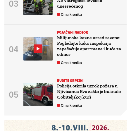
A1! Vatrogasci izvlačili
unesrećenog
Crna kronika
POJAČANI NADZOR
Milijunske kazne usred sezone:
Pogledajte kako inspekcija
zapečaćuje apartmane i kuće za
odmor
Crna kronika
BUDITE ORPEZNI
Policija otkrila uzrok požara u
Njivicama: Evo zašto je buknulo
u obiteljskoj kući
Crna kronika