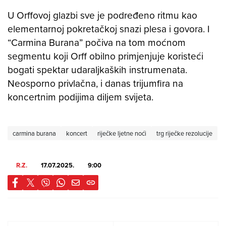
U Orffovoj glazbi sve je podređeno ritmu kao
elementarnoj pokretačkoj snazi plesa i govora. I
“Carmina Burana” počiva na tom moćnom
segmentu koji Orff obilno primjenjuje koristeći
bogati spektar udaraljkaških instrumenata.
Neosporno privlačna, i danas trijumfira na
koncertnim podijima diljem svijeta.
carmina burana
koncert
riječke ljetne noći
trg riječke rezolucije
R.Z.
17.07.2025.
9:00