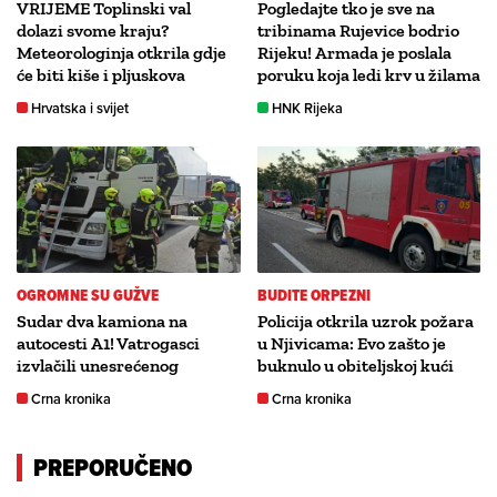
VRIJEME Toplinski val
Pogledajte tko je sve na
dolazi svome kraju?
tribinama Rujevice bodrio
Meteorologinja otkrila gdje
Rijeku! Armada je poslala
će biti kiše i pljuskova
poruku koja ledi krv u žilama
Hrvatska i svijet
HNK Rijeka
OGROMNE SU GUŽVE
BUDITE ORPEZNI
Sudar dva kamiona na
Policija otkrila uzrok požara
autocesti A1! Vatrogasci
u Njivicama: Evo zašto je
izvlačili unesrećenog
buknulo u obiteljskoj kući
Crna kronika
Crna kronika
PREPORUČENO