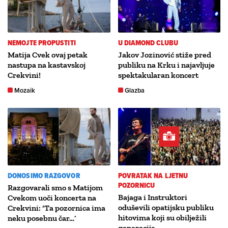
NEMOJTE PROPUSTITI
U DIAMOND CLUBU
Matija Cvek ovaj petak
Jakov Jozinović stiže pred
nastupa na kastavskoj
publiku na Krku i najavljuje
Crekvini!
spektakularan koncert
Mozaik
Glazba
DONOSIMO RAZGOVOR
POVRATAK NA LJETNU
POZORNICU
Razgovarali smo s Matijom
Bajaga i Instruktori
Cvekom uoči koncerta na
oduševili opatijsku publiku
Crekvini: ‘Ta pozornica ima
hitovima koji su obilježili
neku posebnu čar…’
generacije