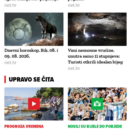
net.hr
net.hr
Dnevni horoskop, Bik, 08. i
Vani nesnosne vrućine,
09. 08. 2026.
unutra samo 11 stupnjeva:
net.hr
Turisti otkrili idealan bijeg
net.hr
UPRAVO SE ČITA
PROGNOZA VREMENA
NOSILI SU BIJELE DO POBJEDE