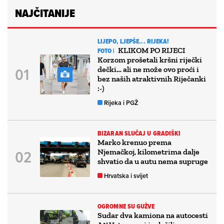
NAJČITANIJE
LIJEPO, LJEPŠE... RIJEKA!
KLIKOM PO RIJECI
FOTO |
Korzom prošetali kršni riječki
dečki… ali ne može ovo proći i
bez naših atraktivnih Riječanki
:-)
Rijeka i PGŽ
BIZARAN SLUČAJ U GRADIŠKI
Marko krenuo prema
Njemačkoj, kilometrima dalje
shvatio da u autu nema supruge
Hrvatska i svijet
OGROMNE SU GUŽVE
Sudar dva kamiona na autocesti