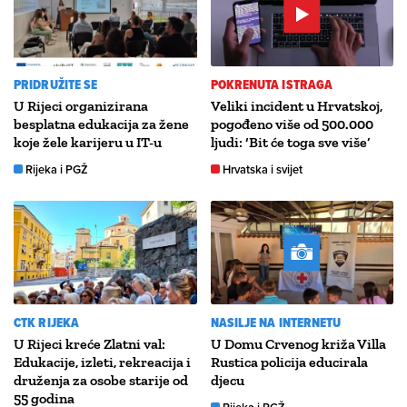
PRIDRUŽITE SE
POKRENUTA ISTRAGA
U Rijeci organizirana
Veliki incident u Hrvatskoj,
besplatna edukacija za žene
pogođeno više od 500.000
koje žele karijeru u IT-u
ljudi: ‘Bit će toga sve više’
Rijeka i PGŽ
Hrvatska i svijet
CTK RIJEKA
NASILJE NA INTERNETU
U Rijeci kreće Zlatni val:
U Domu Crvenog križa Villa
Edukacije, izleti, rekreacija i
Rustica policija educirala
druženja za osobe starije od
djecu
55 godina