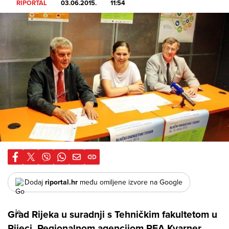
RIPORTAL
03.06.2015.
11:54
Dodaj
riportal.hr
među omiljene izvore na Google
Grad Rijeka u suradnji s Tehničkim fakultetom u
Rijeci, Regionalnom agencijom REA Kvarner,