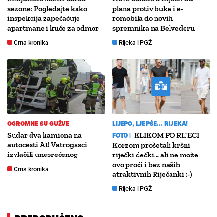
sezone: Pogledajte kako
plana protiv buke i e-
inspekcija zapečaćuje
romobila do novih
apartmane i kuće za odmor
spremnika na Belvederu
Crna kronika
Rijeka i PGŽ
OGROMNE SU GUŽVE
LIJEPO, LJEPŠE... RIJEKA!
Sudar dva kamiona na
FOTO |
KLIKOM PO RIJECI
autocesti A1! Vatrogasci
Korzom prošetali kršni
izvlačili unesrećenog
riječki dečki… ali ne može
ovo proći i bez naših
Crna kronika
atraktivnih Riječanki :-)
Rijeka i PGŽ