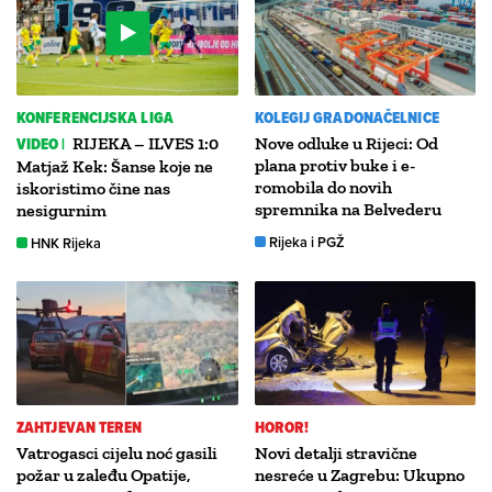
KONFERENCIJSKA LIGA
KOLEGIJ GRADONAČELNICE
VIDEO |
RIJEKA – ILVES 1:0
Nove odluke u Rijeci: Od
plana protiv buke i e-
Matjaž Kek: Šanse koje ne
romobila do novih
iskoristimo čine nas
spremnika na Belvederu
nesigurnim
Rijeka i PGŽ
HNK Rijeka
ZAHTJEVAN TEREN
HOROR!
Vatrogasci cijelu noć gasili
Novi detalji stravične
požar u zaleđu Opatije,
nesreće u Zagrebu: Ukupno