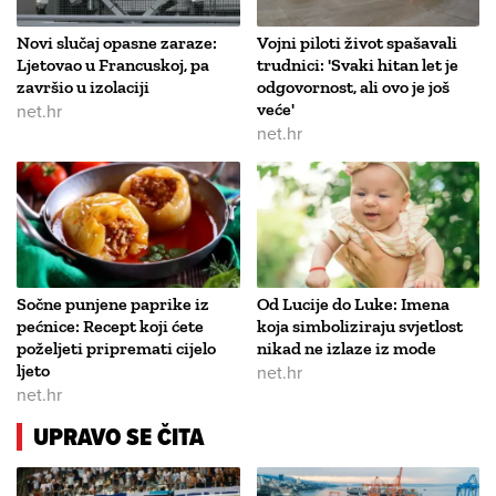
Novi slučaj opasne zaraze:
Vojni piloti život spašavali
Ljetovao u Francuskoj, pa
trudnici: 'Svaki hitan let je
završio u izolaciji
odgovornost, ali ovo je još
net.hr
veće'
net.hr
Sočne punjene paprike iz
Od Lucije do Luke: Imena
pećnice: Recept koji ćete
koja simboliziraju svjetlost
poželjeti pripremati cijelo
nikad ne izlaze iz mode
ljeto
net.hr
net.hr
UPRAVO SE ČITA