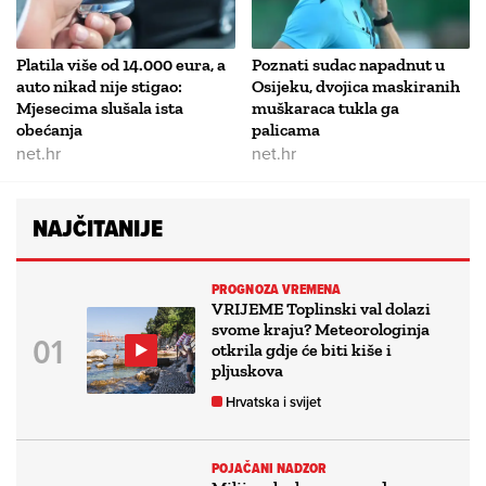
Platila više od 14.000 eura, a
Poznati sudac napadnut u
auto nikad nije stigao:
Osijeku, dvojica maskiranih
Mjesecima slušala ista
muškaraca tukla ga
obećanja
palicama
net.hr
net.hr
NAJČITANIJE
PROGNOZA VREMENA
VRIJEME Toplinski val dolazi
svome kraju? Meteorologinja
otkrila gdje će biti kiše i
pljuskova
Hrvatska i svijet
POJAČANI NADZOR