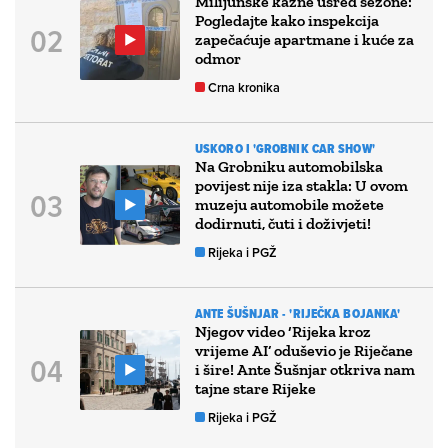
Milijunske kazne usred sezone:
Pogledajte kako inspekcija
zapečaćuje apartmane i kuće za
odmor
Crna kronika
USKORO I 'GROBNIK CAR SHOW'
Na Grobniku automobilska
povijest nije iza stakla: U ovom
muzeju automobile možete
dodirnuti, čuti i doživjeti!
Rijeka i PGŽ
ANTE ŠUŠNJAR - 'RIJEČKA BOJANKA'
Njegov video ‘Rijeka kroz
vrijeme AI’ oduševio je Riječane
i šire! Ante Šušnjar otkriva nam
tajne stare Rijeke
Rijeka i PGŽ