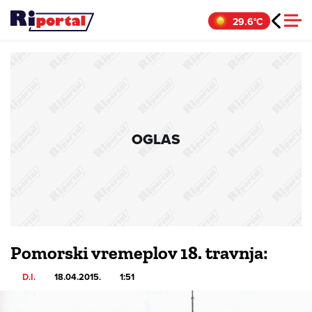
Skip
29.6°C
to
content
OGLAS
Pomorski vremeplov 18. travnja:
D.I.
18.04.2015.
1:51