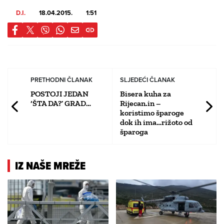
D.I.
18.04.2015.
1:51
PRETHODNI ČLANAK
SLJEDEĆI ČLANAK
POSTOJI JEDAN
Bisera kuha za
‘ŠTA DA?’ GRAD…
Rijecan.in –
koristimo šparoge
dok ih ima…rižoto od
šparoga
IZ NAŠE MREŽE