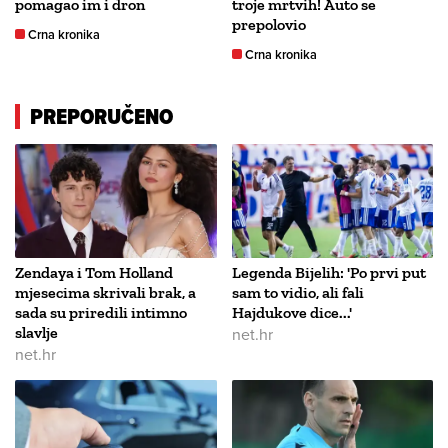
pomagao im i dron
troje mrtvih! Auto se
prepolovio
Crna kronika
Crna kronika
PREPORUČENO
Zendaya i Tom Holland
Legenda Bijelih: 'Po prvi put
mjesecima skrivali brak, a
sam to vidio, ali fali
sada su priredili intimno
Hajdukove dice...'
slavlje
net.hr
net.hr