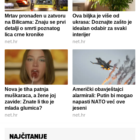
Mrtav pronađen u zatvoru
Ova biljka je više od
na Bilicama: Znaju se prvi
ukrasa: Doznajte zašto je
detalji o smrti poznatog
idealan odabir za svaki
lica crne kronike
interijer
net.hr
net.hr
Nova je tiha patnja
Američki obavještajci
muškaraca, a žene joj
alarmirali: Putin bi mogao
zavide: Znate li tko je
napasti NATO već ove
mlada glumica?
jeseni
net.hr
net.hr
NAJČITANIJE