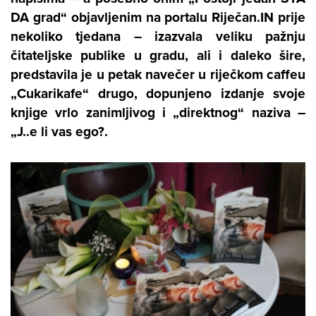
DA grad“ objavljenim na portalu Riječan.IN prije
nekoliko tjedana – izazvala veliku pažnju
čitateljske publike u gradu, ali i daleko šire,
predstavila je u petak navečer u riječkom caffeu
„Cukarikafe“ drugo, dopunjeno izdanje svoje
knjige vrlo zanimljivog i „direktnog“ naziva –
„J..e li vas ego?.