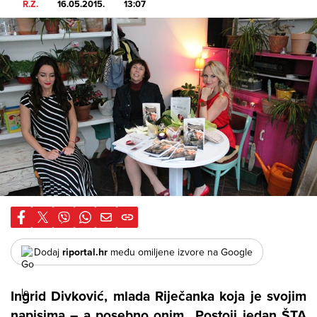
R.Z.
16.05.2015.
13:07
Dodaj
riportal.hr
među omiljene izvore na Google
Ingrid Divković
, mlada Riječanka koja je svojim
napisima – a posebno onim „Postoji jedan ŠTA