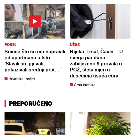
POREL
UŽAS
Snimio što su mu napravili
Rijeka, Trsat, Čavle… U
od apartmana u Istri:
svega par dana
‘Slavili su, pjevali,
zabilježeno 9 provala u
pokazivali srednji prst…’
PGŽ, šteta mjeri u
desecima tisuća eura
Hrvatska i svijet
Crna kronika
PREPORUČENO