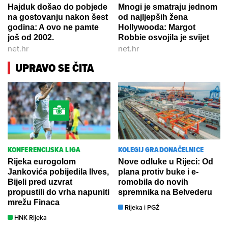
Hajduk došao do pobjede
Mnogi je smatraju jednom
na gostovanju nakon šest
od najljepših žena
godina: A ovo ne pamte
Hollywooda: Margot
još od 2002.
Robbie osvojila je svijet
net.hr
net.hr
UPRAVO SE ČITA
KONFERENCIJSKA LIGA
KOLEGIJ GRADONAČELNICE
Rijeka eurogolom
Nove odluke u Rijeci: Od
Jankovića pobijedila Ilves,
plana protiv buke i e-
Bijeli pred uzvrat
romobila do novih
propustili do vrha napuniti
spremnika na Belvederu
mrežu Finaca
Rijeka i PGŽ
HNK Rijeka