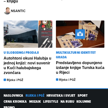
– knjigu
NSANTIC
U SLOBODNOJ PRODAJI
MULTIKULTURNI IDENTITET
GRADA
Autohtoni okusi Halubja u
Predstavljeno dopunjeno
jednoj knjizi: novi suvenir
izdanje knjige Turska kuća
u Kući halubajskega
u Rijeci
zvončara
Rijeka i PGŽ
Rijeka i PGŽ
NASLOVNICA
RIJEKA I PGŽ
HRVATSKA I SVIJET
SPORT
CRNA KRONIKA
MOZAIK
LIFESTYLE
NA RUBU
KOLUMNE
PROMO