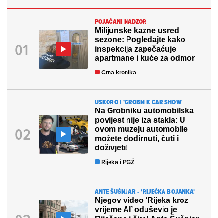
POJAČANI NADZOR
Milijunske kazne usred
sezone: Pogledajte kako
inspekcija zapečaćuje
apartmane i kuće za odmor
Crna kronika
USKORO I 'GROBNIK CAR SHOW'
Na Grobniku automobilska
povijest nije iza stakla: U
ovom muzeju automobile
možete dodirnuti, čuti i
doživjeti!
Rijeka i PGŽ
ANTE ŠUŠNJAR - 'RIJEČKA BOJANKA'
Njegov video ‘Rijeka kroz
vrijeme AI’ oduševio je