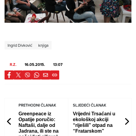
Ingrid Divković
knjiga
R.Z.
16.05.2015.
13:07
PRETHODNI ČLANAK
SLJEDEĆI ČLANAK
Greenpeace iz
Vrijedni Trsaćani u
Opatije poručio:
ekološkoj akciji
Naftaši, dalje od
“riješili” otpad na
Jadrana, ili ste na
“Fratarskom”