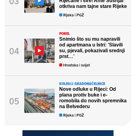
Riječane i šire! Ante Šušnjar
otkriva nam tajne stare Rijeke
Rijeka i PGŽ
POREL
Snimio što su mu napravili
od apartmana u Istri: ‘Slavili
su, pjevali, pokazivali srednji
prst…’
Hrvatska i svijet
KOLEGIJ GRADONAČELNICE
Nove odluke u Rijeci: Od
plana protiv buke i e-
romobila do novih spremnika
na Belvederu
Rijeka i PGŽ