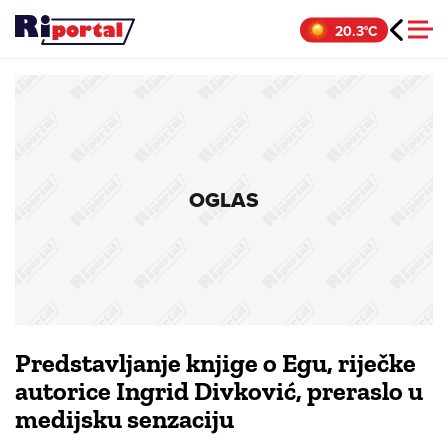
Skip
20.3°C
to
content
OGLAS
Predstavljanje knjige o Egu, riječke
autorice Ingrid Divković, preraslo u
medijsku senzaciju