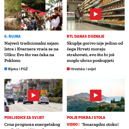
6. RUJNA
RTL DANAS DOZNAJE
Najveći tradicionalni sajam
Skuplje gorivo nije jedino od
Istre i Kvarnera vraća se na
čega Hrvati moraju
Učku: Evo što vas čeka na
strahovati, evo što bi još
Poklonu
moglo ubrzo poskupjeti
Rijeka i PGŽ
Hrvatska i svijet
POSLJEDICE ZA SVIJET
POLJE POKRAJ STOLA
Crna prognoza energetskog
VIDEO |
‘Smaragdni otoku’: