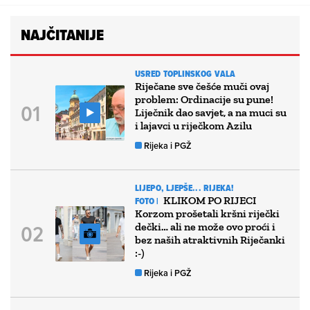
NAJČITANIJE
USRED TOPLINSKOG VALA
Riječane sve češće muči ovaj
problem: Ordinacije su pune!
Liječnik dao savjet, a na muci su
i lajavci u riječkom Azilu
Rijeka i PGŽ
LIJEPO, LJEPŠE... RIJEKA!
KLIKOM PO RIJECI
FOTO |
Korzom prošetali kršni riječki
dečki… ali ne može ovo proći i
bez naših atraktivnih Riječanki
:-)
Rijeka i PGŽ