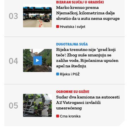
BIZARAN SLUČAJ U GRADIŠKI
Marko krenuo prema
Njemačkoj, kilometrima dalje
shvatio da u autu nema supruge
Hrvatska i svijet
DUGOTRAJNA SUŠA
Rijeka trenutno nije ‘grad koji
teče’: Zbog suše smanjuju se
zalihe vode, Riječanima upućen
apel na štednju
Rijeka i PGŽ
OGROMNE SU GUŽVE
Sudar dva kamiona na autocesti
A1! Vatrogasci izvlačili
unesrećenog
Crna kronika