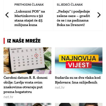
PRETHODNI ČLANAK
SLJEDEĆI ČLANAK
„Luksuzni POS“ na
„Padaju“ i posljednje
Martinkovcu s 92
zelene oaze – gradit
stana stajat će 45
će se i na padinama
milijuna kuna
Boka na Drenovi!
IZ NAŠE MREŽE
Čarobni datum 8. 8. donosi
Sudarila su se dva vlaka kod
obilje: Lavlja vrata ovim
Bjelovara: Ima ozlijeđenih
znakovima otvaraju put
net.hr
prema bogatstvu
net.hr