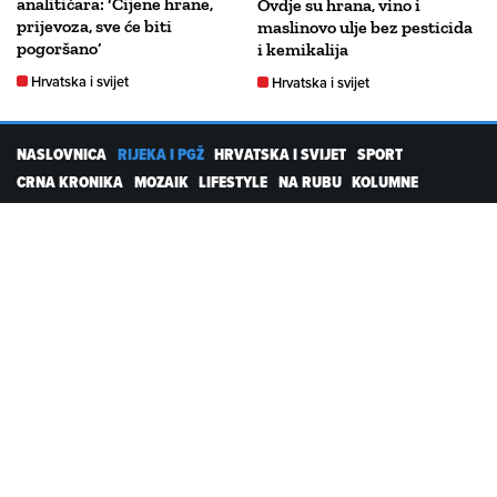
analitičara: ‘Cijene hrane,
Ovdje su hrana, vino i
prijevoza, sve će biti
maslinovo ulje bez pesticida
pogoršano’
i kemikalija
Hrvatska i svijet
Hrvatska i svijet
NASLOVNICA
RIJEKA I PGŽ
HRVATSKA I SVIJET
SPORT
CRNA KRONIKA
MOZAIK
LIFESTYLE
NA RUBU
KOLUMNE
PROMO
RTL DIGITALNI PROIZVODI
Kolačići
Postavke kolačića
Pravila privatnosti
Servisne informacije
Uvjeti korištenja
Pošalji vijest
Kontakt
PARTNERSKI PORTALI
emedjimurje.net.hr
varazdinski.net.hr
sib.net.hr
kaportal.net.hr
ezadar.net.hr
dubrovackidnevnik.net.hr
nu.net.hr
likaclub.net.hr