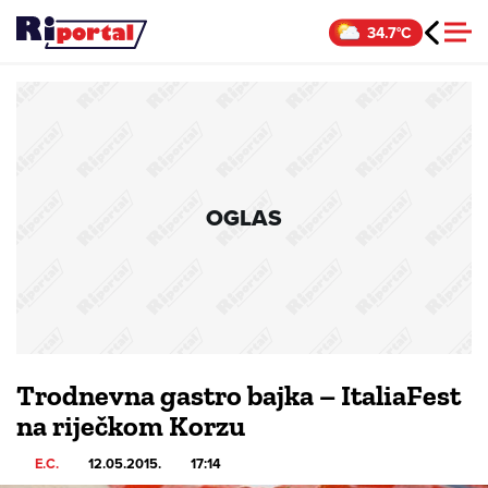
Skip
34.7°C
to
content
OGLAS
Trodnevna gastro bajka – ItaliaFest
na riječkom Korzu
E.C.
12.05.2015.
17:14