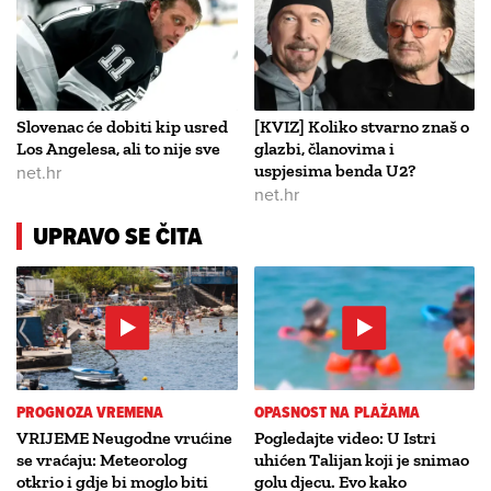
Slovenac će dobiti kip usred
[KVIZ] Koliko stvarno znaš o
Los Angelesa, ali to nije sve
glazbi, članovima i
net.hr
uspjesima benda U2?
net.hr
UPRAVO SE ČITA
PROGNOZA VREMENA
OPASNOST NA PLAŽAMA
VRIJEME Neugodne vrućine
Pogledajte video: U Istri
se vraćaju: Meteorolog
uhićen Talijan koji je snimao
otkrio i gdje bi moglo biti
golu djecu. Evo kako