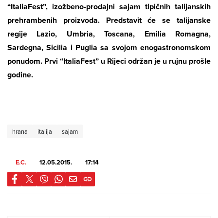
“ItaliaFest”, izožbeno-prodajni sajam tipičnih talijanskih
prehrambenih proizvoda. Predstavit će se talijanske
regije Lazio, Umbria, Toscana, Emilia Romagna,
Sardegna, Sicilia i Puglia sa svojom enogastronomskom
ponudom. Prvi “ItaliaFest” u Rijeci održan je u rujnu prošle
godine.
hrana
italija
sajam
E.C.
12.05.2015.
17:14