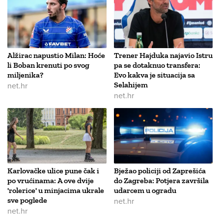
Alžirac napustio Milan: Hoće
Trener Hajduka najavio Istru
li Boban krenuti po svog
pa se dotaknuo transfera:
miljenika?
Evo kakva je situacija sa
net.hr
Selahijem
net.hr
Karlovačke ulice pune čak i
Bježao policiji od Zaprešića
po vrućinama: A ove dvije
do Zagreba: Potjera završila
'rolerice' u minjacima ukrale
udarcem u ogradu
sve poglede
net.hr
net.hr