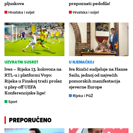
pljuskova
prepoznati pedofila!
Hrvatska i svijet
Hrvatska i svijet
UZVRATNI SUSRET
U NJEMAČKOJ
lves – Rijeka 13. kolovoza na
Iva Rinčić sudjeluje na Hanse
RTL-u i platformi Voyo:
Sailu, jednoj od najvećih
Rijeka u Finskoj traži prolaz
pomorskih manifestacija
u play-off UEFA
sjeverne Europe
Konferencijske lige!
Rijeka i PGŽ
Sport
PREPORUČENO