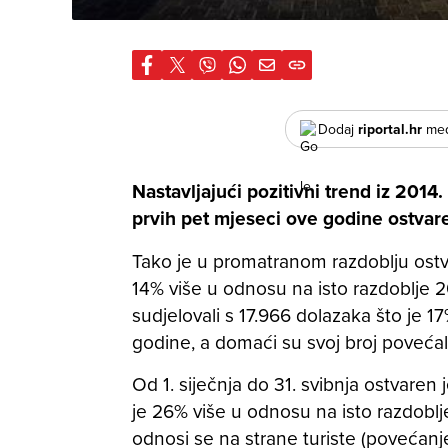
Dodaj
riportal.hr
međ
Nastavljajući pozitivni trend iz 2014.
prvih pet mjeseci ove godine ostvaren
Tako je u promatranom razdoblju ost
14% više u odnosu na isto razdoblje 201
sudjelovali s 17.966 dolazaka što je 17
godine, a domaći su svoj broj povećal
Od 1. siječnja do 31. svibnja ostvaren 
je 26% više u odnosu na isto razdobl
odnosi se na strane turiste (povećan