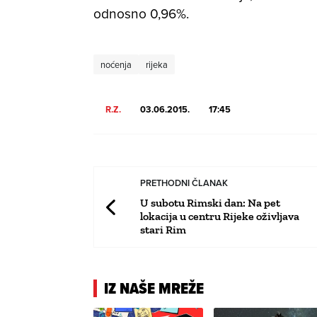
odnosno 0,96%.
noćenja
rijeka
R.Z.
03.06.2015.
17:45
PRETHODNI ČLANAK
U subotu Rimski dan: Na pet
lokacija u centru Rijeke oživljava
stari Rim
IZ NAŠE MREŽE