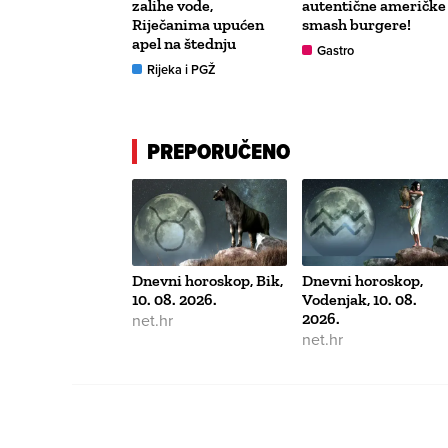
zalihe vode,
autentične američke
Riječanima upućen
smash burgere!
apel na štednju
Gastro
Rijeka i PGŽ
PREPORUČENO
Dnevni horoskop, Bik,
Dnevni horoskop,
10. 08. 2026.
Vodenjak, 10. 08.
net.hr
2026.
net.hr