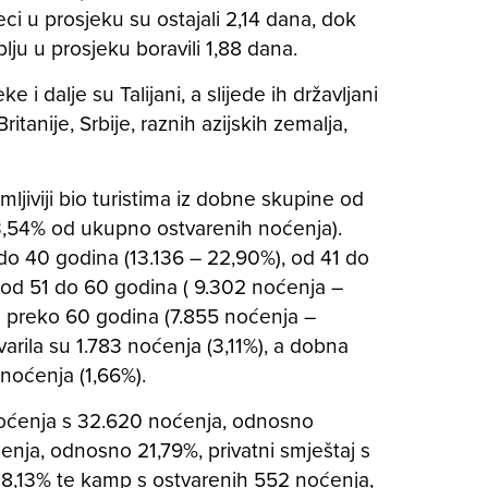
jeci u prosjeku su ostajali 2,14 dana, dok
ju u prosjeku boravili 1,88 dana.
eke i dalje su Talijani, a slijede ih državljani
tanije, Srbije, raznih azijskih zemalja,
mljiviji bio turistima iz dobne skupine od
3,54% od ukupno ostvarenih noćenja).
 do 40 godina (13.136 – 22,90%), od 41 do
 od 51 do 60 godina ( 9.302 noćenja –
od preko 60 godina (7.855 noćenja –
arila su 1.783 noćenja (3,11%), a dobna
 noćenja (1,66%).
 noćenja s 32.620 noćenja, odnosno
ćenja, odnosno 21,79%, privatni smještaj s
18,13% te kamp s ostvarenih 552 noćenja,