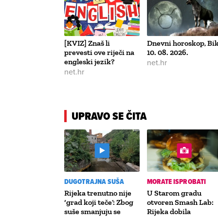
[KVIZ] Znaš li
Dnevni horoskop, Bik
prevesti ove riječi na
10. 08. 2026.
engleski jezik?
net.hr
net.hr
UPRAVO SE ČITA
DUGOTRAJNA SUŠA
MORATE ISPROBATI
Rijeka trenutno nije
U Starom gradu
‘grad koji teče’: Zbog
otvoren Smash Lab:
suše smanjuju se
Rijeka dobila