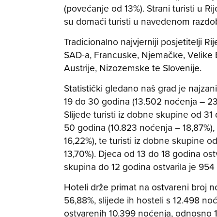
(povećanje od 13%). Strani turisti u Ri
su domaći turisti u navedenom razdobl
Tradicionalno najvjerniji posjetitelji Rij
SAD-a, Francuske, Njemačke, Velike Bri
Austrije, Nizozemske te Slovenije.
Statistički gledano naš grad je najzani
19 do 30 godina (13.502 noćenja – 2
Slijede turisti iz dobne skupine od 31
50 godina (10.823 noćenja – 18,87%),
16,22%), te turisti iz dobne skupine 
13,70%). Djeca od 13 do 18 godina ostv
skupina do 12 godina ostvarila je 954
Hoteli drže primat na ostvareni broj
56,88%, slijede ih hosteli s 12.498 no
ostvarenih 10.399 noćenja, odnosno 