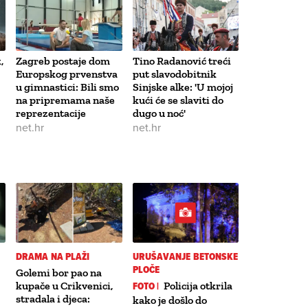
,
Zagreb postaje dom
Tino Radanović treći
Europskog prvenstva
put slavodobitnik
u gimnastici: Bili smo
Sinjske alke: 'U mojoj
na pripremama naše
kući će se slaviti do
reprezentacije
dugo u noć'
net.hr
net.hr
DRAMA NA PLAŽI
URUŠAVANJE BETONSKE
PLOČE
Golemi bor pao na
kupače u Crikvenici,
FOTO |
Policija otkrila
stradala i djeca:
kako je došlo do