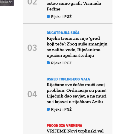
ostao samo grafit ‘Armada
Pećine’
Rijeka i PGŽ
DUGOTRAJNA SUŠA
Rijeka trenutno nije ‘grad
koji teče’: Zbog suše smanjuju
se zalihe vode, Riječanima
upućen apel na štednju
Rijeka i PGŽ
USRED TOPLINSKOG VALA
Riječane sve češće muči ovaj
problem: Ordinacije su pune!
Liječnik dao savjet, a na muci
su i lajavci u riječkom Azilu
Rijeka i PGŽ
PROGNOZA VREMENA
VRIJEME Novi toplinski val