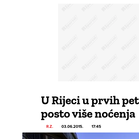
U Rijeci u prvih pe
posto više noćenja
R.Z.
03.06.2015.
17:45