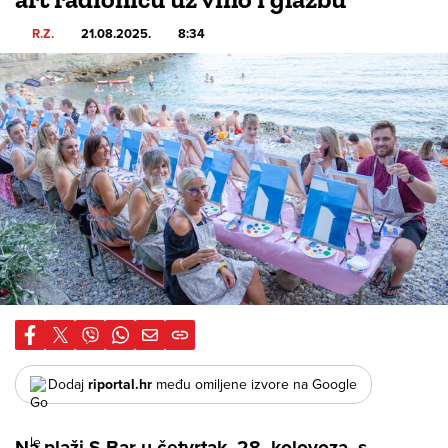
R.Z.
21.08.2025.
8:34
Dodaj
riportal.hr
među omiljene izvore na Google
Na plaži S Bar u četvrtak, 28. kolovoza, s