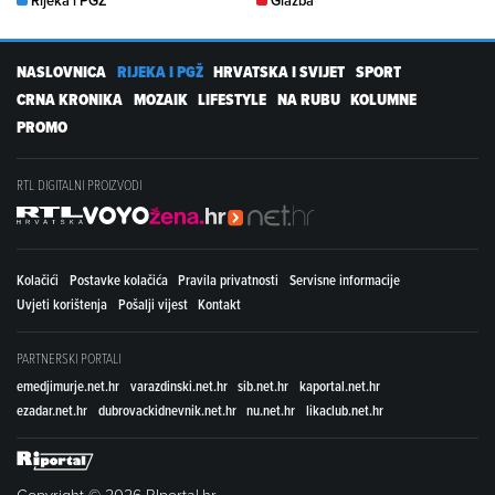
Rijeka i PGŽ
Glazba
NASLOVNICA
RIJEKA I PGŽ
HRVATSKA I SVIJET
SPORT
CRNA KRONIKA
MOZAIK
LIFESTYLE
NA RUBU
KOLUMNE
PROMO
RTL DIGITALNI PROIZVODI
Kolačići
Postavke kolačića
Pravila privatnosti
Servisne informacije
Uvjeti korištenja
Pošalji vijest
Kontakt
PARTNERSKI PORTALI
emedjimurje.net.hr
varazdinski.net.hr
sib.net.hr
kaportal.net.hr
ezadar.net.hr
dubrovackidnevnik.net.hr
nu.net.hr
likaclub.net.hr
Copyright © 2026 RIportal.hr