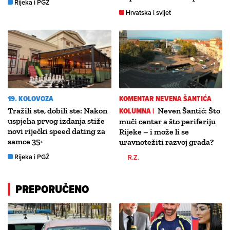
Rijeka i PGŽ
Hrvatska i svijet
19. KOLOVOZA
KOMENTAR NEVENA ŠANTIĆA
Tražili ste, dobili ste: Nakon
KOLUMNA |
Neven Šantić: Što
uspjeha prvog izdanja stiže
muči centar a što periferiju
novi riječki speed dating za
Rijeke – i može li se
samce 35+
uravnotežiti razvoj grada?
Rijeka i PGŽ
R.Z.
PREPORUČENO