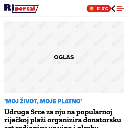
Skip
31.3°C
to
content
OGLAS
'MOJ ŽIVOT, MOJE PLATNO'
Udruga Srce za nju na popularnoj
riječkoj plaži organizira donatorsku
art radionicu uz vino i glazbu