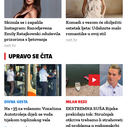
Skinula se i zapalila
Komadi s vezom će obilježiti
Instagram: Razodjevena
ostatak ljeta: Udahnite malo
Emily Ratajkowski oduševila
romantike u svoj stil
prizorima s ljetovanja
net.hr
net.hr
UPRAVO SE ČITA
DIVNA GESTA
MILAN REZO
Na +35 za volanom: Vozačima
EKSTREMNA SUŠA Rijeke
Autotroleja dijeli se voda
prekidaju tok: Stručnjak
tijekom toplinskog vala
otkriva trebamo li strahovati
od problema u vodoopskrbi