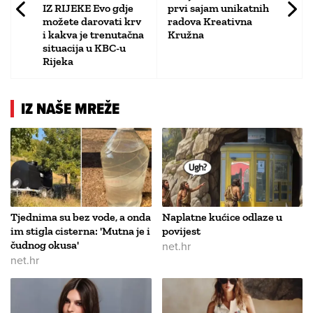
IZ RIJEKE Evo gdje
prvi sajam unikatnih
možete darovati krv
radova Kreativna
i kakva je trenutačna
Kružna
situacija u KBC-u
Rijeka
IZ NAŠE MREŽE
Tjednima su bez vode, a onda
Naplatne kućice odlaze u
im stigla cisterna: 'Mutna je i
povijest
čudnog okusa'
net.hr
net.hr