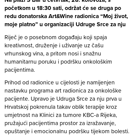
početkom u 18:30 sati, održat će se druga po
redu donatorska
Art&Wine radionica
“
Moj život,
moje platno”
u organizaciji Udruge
Srce za nju
Riječ je o posebnom događaju koji spaja
kreativnost, druženje i uživanje uz čašu
vrhunskog vina, a pritom nosi i snažnu
humanitarnu poruku i podršku onkološkim
pacijentima.
Prihod od radionice u cijelosti je namijenjen
nastavku programa art radionica za onkološke
pacijente. Upravo je Udruga
Srce za nju
prva u
Hrvatskoj pokrenula takav oblik terapije kroz
umjetnost na Klinici za tumore KBC-a Rijeka,
pružajući pacijentima prostor za izražavanje,
opuštanje i emocionalnu podršku tijekom bolesti.