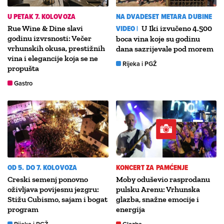
U PETAK 7. KOLOVOZA
NA DVADESET METARA DUBINE
Rue Wine & Dine slavi
VIDEO |
U Iki izvučeno 4.500
godinu izvrsnosti: Večer
boca vina koje su godinu
vrhunskih okusa, prestižnih
dana sazrijevale pod morem
vina i elegancije koja se ne
Rijeka i PGŽ
propušta
Gastro
OD 5. DO 7. KOLOVOZA
KONCERT ZA PAMĆENJE
Creski semenj ponovno
Moby oduševio rasprodanu
oživljava povijesnu jezgru:
pulsku Arenu: Vrhunska
Stižu Cubismo, sajam i bogat
glazba, snažne emocije i
program
energija