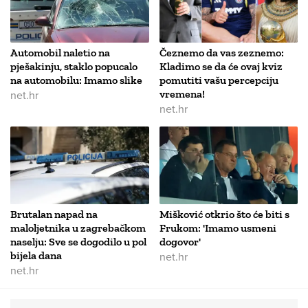
Automobil naletio na
Čeznemo da vas zeznemo:
pješakinju, staklo popucalo
Kladimo se da će ovaj kviz
na automobilu: Imamo slike
pomutiti vašu percepciju
net.hr
vremena!
net.hr
Brutalan napad na
Mišković otkrio što će biti s
maloljetnika u zagrebačkom
Frukom: 'Imamo usmeni
naselju: Sve se dogodilo u pol
dogovor'
bijela dana
net.hr
net.hr