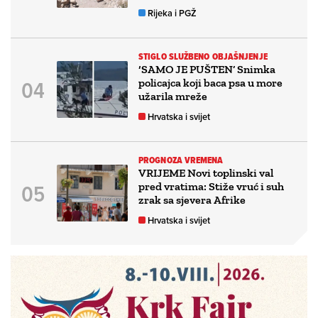
Rijeka i PGŽ
STIGLO SLUŽBENO OBJAŠNJENJE
‘SAMO JE PUŠTEN’ Snimka
policajca koji baca psa u more
užarila mreže
Hrvatska i svijet
PROGNOZA VREMENA
VRIJEME Novi toplinski val
pred vratima: Stiže vruć i suh
zrak sa sjevera Afrike
Hrvatska i svijet