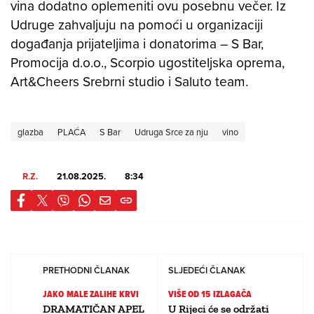
vina dodatno oplemeniti ovu posebnu večer. Iz
Udruge zahvaljuju na pomoći u organizaciji
događanja prijateljima i donatorima – S Bar,
Promocija d.o.o., Scorpio ugostiteljska oprema,
Art&Cheers Srebrni studio i Saluto team.
glazba
PLAĆA
S Bar
Udruga Srce za nju
vino
R.Z.
21.08.2025.
8:34
PRETHODNI ČLANAK
SLJEDEĆI ČLANAK
JAKO MALE ZALIHE KRVI
VIŠE OD 15 IZLAGAČA
DRAMATIČAN APEL
U Rijeci će se održati