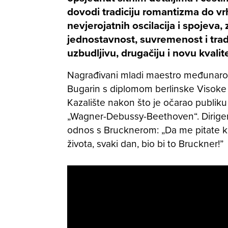
dovodi tradiciju romantizma do vr
nevjerojatnih oscilacija i spojeva,
jednostavnost, suvremenost i tradi
uzbudljivu, drugačiju i novu kvalit
Nagrađivani mladi maestro međunaro
Bugarin s diplomom berlinske Visoke š
Kazalište nakon što je očarao publik
„Wagner-Debussy-Beethoven“. Dirige
odnos s Brucknerom: „Da me pitate koj
života, svaki dan, bio bi to Bruckner!”