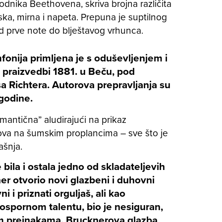
dnika Beethovena, skriva brojna različita
lirska, mirna i napeta. Prepuna je suptilnog
 prve note do blještavog vrhunca.
fonija primljena je s oduševljenjem i
 praizvedbi 1881. u Beču, pod
 Richtera. Autorova prepravljanja su
 godine.
mantična” aludirajući na prikaz
lova na šumskim proplancima – sve što je
ašnja.
bila i ostala jedno od skladateljevih
ner otvorio novi glazbeni i duhovni
i i priznati orguljaš, ali kao
eospornom talentu, bio je nesiguran,
tim preinakama. Brucknerova glazba