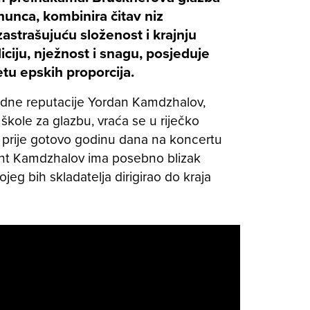
hunca, kombinira čitav niz
 zastrašujuću složenost i krajnju
ciju, nježnost i snagu, posjeduje
etu epskih proporcija.
dne reputacije Yordan Kamdzhalov,
kole za glazbu, vraća se u riječko
u prije gotovo godinu dana na koncertu
nt Kamdzhalov ima posebno blizak
eg bih skladatelja dirigirao do kraja