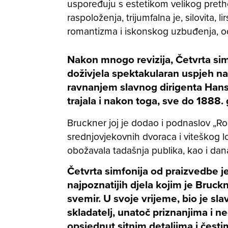
uspoređuju s estetikom velikog pretho
raspoloženja, trijumfalna je, silovita, 
romantizma i iskonskog uzbuđenja, od
Nakon mnogo revizija, Četvrta sim
doživjela spektakularan uspjeh na
ravnanjem slavnog dirigenta Hansa
trajala i nakon toga, sve do 1888.
Bruckner joj je dodao i podnaslov „Ro
srednjovjekovnih dvoraca i viteškog 
obožavala tadašnja publika, kao i dan
Četvrta simfonija od praizvedbe je 
najpoznatijih djela kojim je Bruck
svemir. U svoje vrijeme, bio je slavn
skladatelj, unatoč priznanjima i n
opsjednut sitnim detaljima i čes