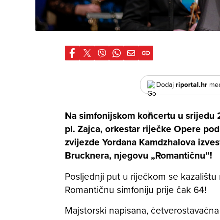
Dodaj
riportal.hr
međ
Na simfonijskom koncertu u srijedu 
pl. Zajca, orkestar riječke Opere p
zvijezde Yordana Kamdzhalova izvest
Brucknera, njegovu „Romantičnu”!
Posljednji put u riječkom se kazalištu
Romantičnu simfoniju prije čak 64!
Majstorski napisana, četverostavačna