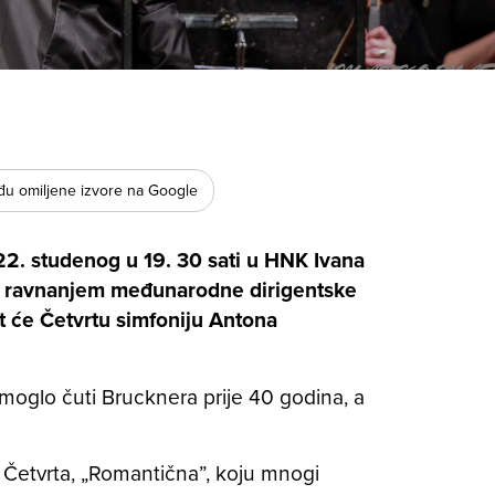
u omiljene izvore na Google
22. studenog u 19. 30 sati u HNK Ivana
od ravnanjem međunarodne dirigentske
 će Četvrtu simfoniju Antona
 moglo čuti Brucknera prije 40 godina, a
 Četvrta, „Romantična”, koju mnogi