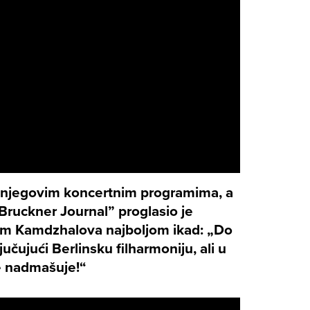
u njegovim koncertnim programima, a
„Bruckner Journal” proglasio je
m Kamdzhalova najboljom ikad: „Do
čujući Berlinsku filharmoniju, ali u
e nadmašuje!“