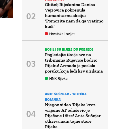
Obitelj Riječanina Denisa
Vejzovića pokrenula
humanitarnu akciju:
‘Pomozite nam da ga vratimo
kući’
Hrvatska i svijet
NOSILI SU BIJELE DO POBJEDE
Pogledajte tko je sve na
tribinama Rujevice bodrio
Rijeku! Armada je poslala
poruku koja ledi krv u žilama
HNK Rijeka
ANTE ŠUŠNJAR - 'RIJEČKA
BOJANKA'
Njegov video ‘Rijeka kroz
vrijeme AI’ oduševio je
Riječane i šire! Ante Šušnjar
otkriva nam tajne stare
Rijeke