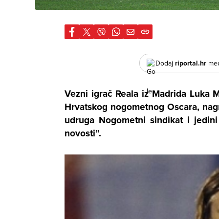
Dodaj
riportal.hr
međ
Vezni igrač Reala iz Madrida
Luka M
Hrvatskog nogometnog Oscara
, nag
udruga Nogometni sindikat i jedini 
novosti”.