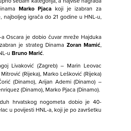
upno sedam kategorija, a najviše nagrada
 Dinama
Marko Pjaca
koji je izabran za
, najboljeg igrača do 21 godine u HNL-u,
NL-a Oscara je dobio čuvar mreže Hajduka
 izabran je strateg Dinama
Zoran Mamić
,
HNL-u
Bruno Marić
.
goj Livaković (Zagreb) – Marin Leovac
 Mitrović (Rijeka), Marko Lešković (Rijeka)
orić (Dinamo), Arijan Ademi (Dinamo) –
Henriquez (Dinamo), Marko Pjaca (Dinamo).
duh hrvatskog nogometa dobio je 40-
jelac u povijesti HNL-a, koji je po završetku