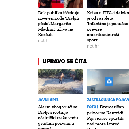
Dok publika iščekuje
Kriza u FIFA-i daleko
nove epizode 'Divljih
je od raspleta:
pčela', Margarita
'Infantino je pokušao
Mladinić uživa na
previše
Korčuli
amerikanizirati
net.hr
sport'
net.hr
UPRAVO SE ČITA
JAVNI APEL
ZASTRAŠUJUĆA POJAV
Alarm zbog vrućina:
FOTO |
Dramatičan
Divlje životinje
prizor na Kantridi!
očajnički traže vodu,
Pijavica se spustila
građani pozvani u
nad more ispred
pomoć!