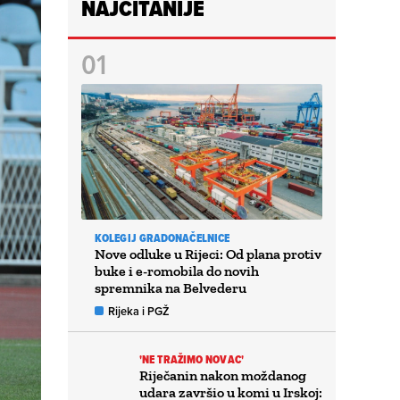
NAJČITANIJE
KOLEGIJ GRADONAČELNICE
Nove odluke u Rijeci: Od plana protiv
buke i e-romobila do novih
spremnika na Belvederu
Rijeka i PGŽ
'NE TRAŽIMO NOVAC'
Riječanin nakon moždanog
udara završio u komi u Irskoj: