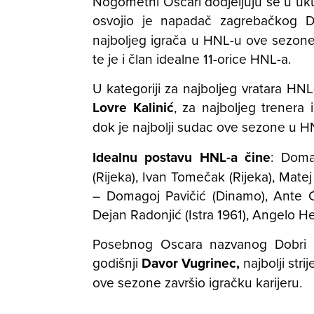
Nogometni Oscari dodjeljuju se u uk
osvojio je napadač zagrebačkog
najboljeg igrača u HNL-u ove sezone
te je i član idealne 11-orice HNL-a.
U kategoriji za najboljeg vratara H
Lovre Kalinić
, za najboljeg trenera
dok je najbolji sudac ove sezone u 
Idealnu postavu HNL-a čine
: Doma
(Rijeka), Ivan Tomečak (Rijeka), Matej
– Domagoj Pavičić (Dinamo), Ante Ć
Dejan Radonjić (Istra 1961), Angelo 
Posebnog Oscara nazvanog Dobri 
godišnji
Davor Vugrinec,
najbolji stri
ove sezone završio igračku karijeru.