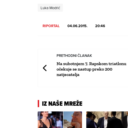
Luka Modrić
RIPORTAL
04.06.2015.
20:46
PRETHODNI ČLANAK
Na subotnjem 7. Rapskom triatlonu
očekuje se nastup preko 200
natjecatelja
IZ NAŠE MREŽE