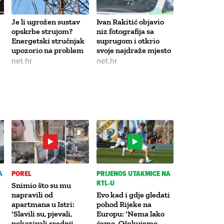
Je li ugrožen sustav
Ivan Rakitić objavio
opskrbe strujom?
niz fotografija sa
Energetski stručnjak
suprugom i otkrio
upozorio na problem
svoje najdraže mjesto
net.hr
net.hr
A
POREL
PRIJENOS UTAKMICE NA
RTL-U
Snimio što su mu
napravili od
Evo kad i gdje gledati
apartmana u Istri:
pohod Rijeke na
‘Slavili su, pjevali,
Europu: ‘Nema lako
pokazivali srednji
ćemo. Očekujemo