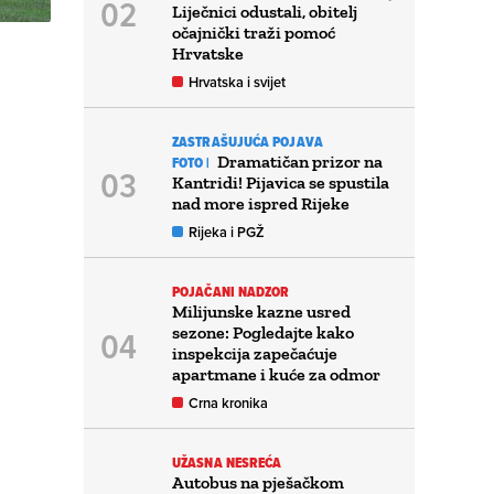
Liječnici odustali, obitelj
očajnički traži pomoć
Hrvatske
Hrvatska i svijet
ZASTRAŠUJUĆA POJAVA
Dramatičan prizor na
FOTO |
Kantridi! Pijavica se spustila
nad more ispred Rijeke
Rijeka i PGŽ
POJAČANI NADZOR
Milijunske kazne usred
sezone: Pogledajte kako
inspekcija zapečaćuje
apartmane i kuće za odmor
Crna kronika
UŽASNA NESREĆA
Autobus na pješačkom