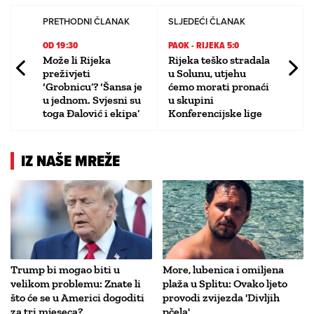
PRETHODNI ČLANAK
SLJEDEĆI ČLANAK
OD 19:30
PAOK - RIJEKA 5:0
Može li Rijeka
Rijeka teško stradala
preživjeti
u Solunu, utjehu
‘Grobnicu’? ‘Šansa je
ćemo morati pronaći
u jednom. Svjesni su
u skupini
toga Đalović i ekipa’
Konferencijske lige
IZ NAŠE MREŽE
Trump bi mogao biti u
More, lubenica i omiljena
velikom problemu: Znate li
plaža u Splitu: Ovako ljeto
što će se u Americi dogoditi
provodi zvijezda 'Divljih
za tri mjeseca?
pčela'