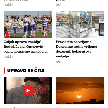
net.hr
net.hr
Osijek upravo 'razbija'
Provjerite na vrijeme!
Rudeš, Leon i Omerović
Donosimo radno vrijeme
bacili domaćine na koljena
dežurnih ljekarni ove
net.hr
nedjelje
net.hr
UPRAVO SE ČITA