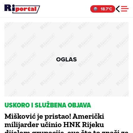
Skip
18.7°C
to
content
OGLAS
USKORO I SLUŽBENA OBJAVA
Mišković je pristao! Američki
milijarder učinio HNK Rijeku
dijelom grupacije, evo što to znači za