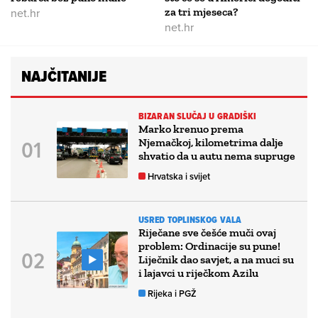
net.hr
za tri mjeseca?
net.hr
NAJČITANIJE
BIZARAN SLUČAJ U GRADIŠKI
Marko krenuo prema
Njemačkoj, kilometrima dalje
shvatio da u autu nema supruge
Hrvatska i svijet
USRED TOPLINSKOG VALA
Riječane sve češće muči ovaj
problem: Ordinacije su pune!
Liječnik dao savjet, a na muci su
i lajavci u riječkom Azilu
Rijeka i PGŽ