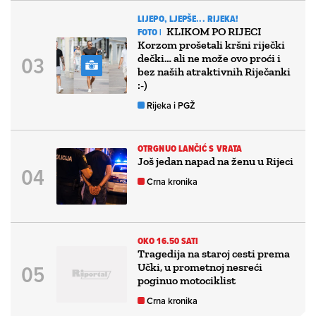
LIJEPO, LJEPŠE... RIJEKA!
KLIKOM PO RIJECI
FOTO |
Korzom prošetali kršni riječki
dečki… ali ne može ovo proći i
bez naših atraktivnih Riječanki
:-)
Rijeka i PGŽ
OTRGNUO LANČIĆ S VRATA
Još jedan napad na ženu u Rijeci
Crna kronika
OKO 16.50 SATI
Tragedija na staroj cesti prema
Učki, u prometnoj nesreći
poginuo motociklist
Crna kronika