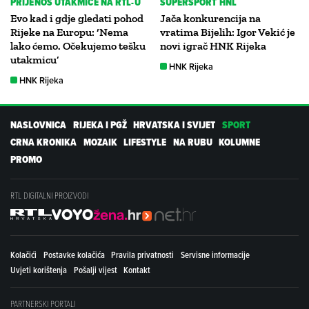
PRIJENOS UTAKMICE NA RTL-U
SUPERSPORT HNL
Evo kad i gdje gledati pohod
Jača konkurencija na
Rijeke na Europu: ‘Nema
vratima Bijelih: Igor Vekić je
lako ćemo. Očekujemo tešku
novi igrač HNK Rijeka
utakmicu’
HNK Rijeka
HNK Rijeka
NASLOVNICA
RIJEKA I PGŽ
HRVATSKA I SVIJET
SPORT
CRNA KRONIKA
MOZAIK
LIFESTYLE
NA RUBU
KOLUMNE
PROMO
RTL DIGITALNI PROIZVODI
Kolačići
Postavke kolačića
Pravila privatnosti
Servisne informacije
Uvjeti korištenja
Pošalji vijest
Kontakt
PARTNERSKI PORTALI