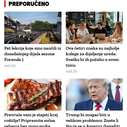
PREPORUČENO
Pet lekcija koje smo naučili iz
Ova četiri znaka su najbolje
dosadašnjeg dijela sezone
kolege za dijeljenje ureda:
Formule 1
Svatko bi ih poželio u svom
net.hr
timu
net.hr
Prevruće vam je stajati kraj
Trump bi mogao biti u
roštilja? Pripremite sočna
velikom problemu: Znate li
rebarca bez puno muke
što će se u Americi dogoditi