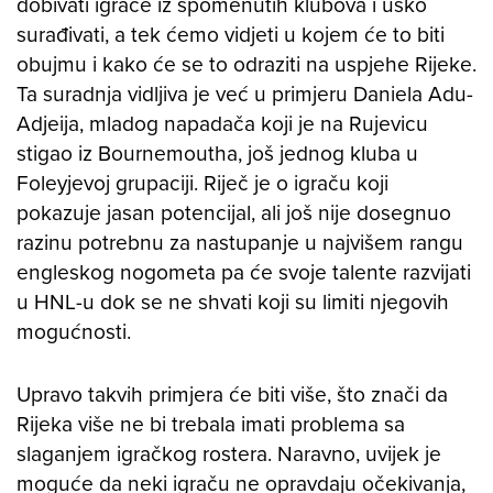
dobivati igrače iz spomenutih klubova i usko
surađivati, a tek ćemo vidjeti u kojem će to biti
obujmu i kako će se to odraziti na uspjehe Rijeke.
Ta suradnja vidljiva je već u primjeru Daniela Adu-
Adjeija, mladog napadača koji je na Rujevicu
stigao iz Bournemoutha, još jednog kluba u
Foleyjevoj grupaciji. Riječ je o igraču koji
pokazuje jasan potencijal, ali još nije dosegnuo
razinu potrebnu za nastupanje u najvišem rangu
engleskog nogometa pa će svoje talente razvijati
u HNL-u dok se ne shvati koji su limiti njegovih
mogućnosti.
Upravo takvih primjera će biti više, što znači da
Rijeka više ne bi trebala imati problema sa
slaganjem igračkog rostera. Naravno, uvijek je
moguće da neki igraču ne opravdaju očekivanja,