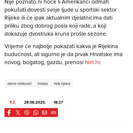
Nije poznato ni hoće li Amerikanci odmah
pokušati dovesti svoje ljude u sportski sektor
Rijeke ili će ipak aktualnim djelatnicima dati
priliku zbog dobrog posla koji rade, a koji
dokazuje dvostruka kruna prošle sezone.
Vrijeme će najbolje pokazati kakva je Rijekina
budućnost, ali sigurno je da prvak Hrvatske ima
novog, bogatog, gazdu, prenosi
Net.hr
.
damir mišković
forbes
hnk rijeka
R.Z.
28.08.2025.
18:27