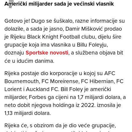
Američki milijarder sada je većinski vlasnik
Gotovo je! Dugo se šuškalo, razne informacije su
dolazile, a sada je jasno, Damir Mišković prodao
je Rijeku Black Knight Football clubu, dijelu šire
grupacije koja ima vlasnika u Billu Foleyju,
doznaju
Sportske novosti
, a službena objava bit
će u idućim danima.
Rijeka postaje dio korporacije u kojoj su AFC
Bournemouth, FC Moreirense, FC Hibernian, FC
Lorient i Auckland FC. Bill Foley je američki
milijarder, Forbes ga cijeni na 1,7 milijardi dolara, a
neto dobit njegova holdinga iz 2022. iznosila je
1,13 milijardi dolara.
Rijeka će, s obzirom da je dio veće grupacije,