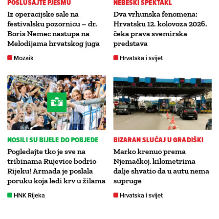
POSLUŠAJTE PJESMU
NEBESKI SPEKTAKL
Iz operacijske sale na
Dva vrhunska fenomena:
festivalsku pozornicu – dr.
Hrvatsku 12. kolovoza 2026.
Boris Nemec nastupa na
čeka prava svemirska
Melodijama hrvatskog juga
predstava
Mozaik
Hrvatska i svijet
NOSILI SU BIJELE DO POBJEDE
BIZARAN SLUČAJ U GRADIŠKI
Pogledajte tko je sve na
Marko krenuo prema
tribinama Rujevice bodrio
Njemačkoj, kilometrima
Rijeku! Armada je poslala
dalje shvatio da u autu nema
poruku koja ledi krv u žilama
supruge
HNK Rijeka
Hrvatska i svijet