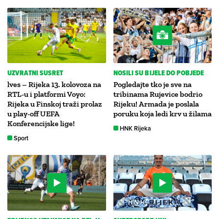
UZVRATNI SUSRET
NOSILI SU BIJELE DO POBJEDE
lves – Rijeka 13. kolovoza na
Pogledajte tko je sve na
RTL-u i platformi Voyo:
tribinama Rujevice bodrio
Rijeka u Finskoj traži prolaz
Rijeku! Armada je poslala
u play-off UEFA
poruku koja ledi krv u žilama
Konferencijske lige!
HNK Rijeka
Sport