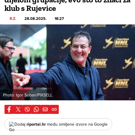
klub s Rujevice
R.Z.
28.08.2025.
18:27
Photo: Igor Soban/PIXSELL
Dodaj
riportal.hr
među omiljene izvore na Google